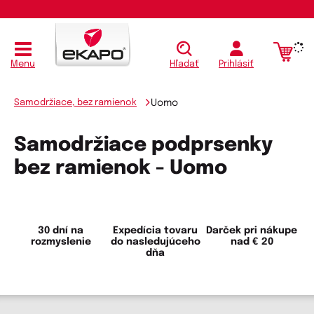
Menu
Hľadať
Prihlásiť
Samodržiace, bez ramienok
Uomo
Samodržiace podprsenky
bez ramienok - Uomo
30 dní na
Expedícia tovaru
Darček pri nákupe
rozmyslenie
do nasledujúceho
nad € 20
dňa