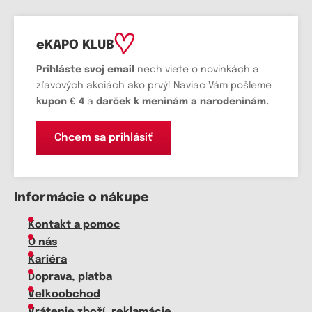
eKAPO KLUB
Prihláste
svoj email
nech viete o novinkách a
zľavových akciách ako prvý! Naviac Vám pošleme
kupon € 4
a
darček k meninám a narodeninám.
Chcem sa prihlásiť
Informácie o nákupe
Kontakt a pomoc
O nás
Kariéra
Doprava, platba
Veľkoobchod