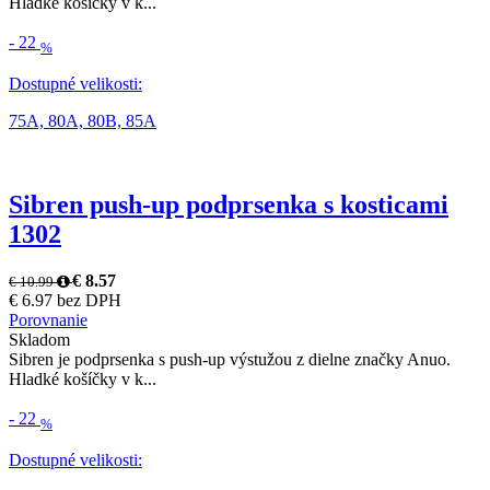
Hladké košíčky v k...
-
22
%
Dostupné velikosti:
75A,
80A,
80B,
85A
Sibren push-up podprsenka s kosticami
1302
€ 8.57
€ 10.99
€ 6.97 bez DPH
Porovnanie
Skladom
Sibren je podprsenka s push-up výstužou z dielne značky Anuo.
Hladké košíčky v k...
-
22
%
Dostupné velikosti: