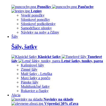
Ponožky
Pančuchy
Legíny
Veselé ponožky
Silonkové ponožky
Silonkové podkolienky
Samodržiace silonky
Návleky na nohy a čižmy
Šály
Šály, šatky
Klasické šatky
Tunelové
šály
Letné šatky, tuniky, parea
Kašmírové šály
Zimné šály
Malé šatky - Letuška
Maxi šatky a pončo
Pánske šály
Multifunkčné šatky
Rukavice a čiapky
Akcia
Novinky na sklade
Výpredaj 50% zľava