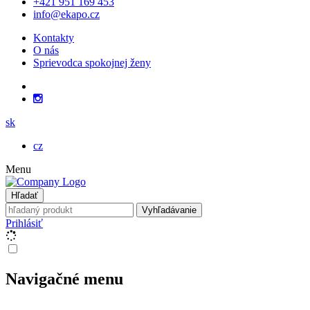
+421 951 169 453
info@ekapo.cz
Kontakty
O nás
Sprievodca spokojnej ženy
sk
cz
Menu
Hľadať
Vyhľadávanie
Prihlásiť
Navigačné menu