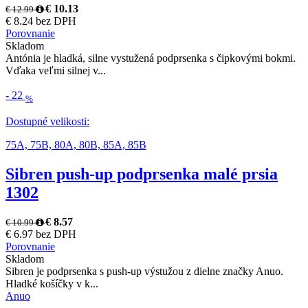
€ 10.13
€ 12.99
€ 8.24 bez DPH
Porovnanie
Skladom
Antónia je hladká, silne vystužená podprsenka s čipkovými bokmi.
Vďaka veľmi silnej v...
-
22
%
Dostupné velikosti:
75A,
75B,
80A,
80B,
85A,
85B
Sibren push-up podprsenka malé prsia
1302
€ 8.57
€ 10.99
€ 6.97 bez DPH
Porovnanie
Skladom
Sibren je podprsenka s push-up výstužou z dielne značky Anuo.
Hladké košíčky v k...
Anuo