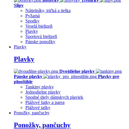
Boxerky
Trenírky
Slipy
Nátielníky, tričká a tielka
Pyžamá
Spodky
Veselá bielizeň
Plavky
Športová bielizeň
Pánske ponožky
Plavky
Plavky
Dvojdielne plavky
Pánske plavky
Plavky pre
plnoštíhle
Tankiny plavky
Jednodielne plavky
Spodné diely dámskych plaviek
Plážové šatky a parea
Plážové tašky
Ponožky, pančuchy
Ponožky, pančuchy