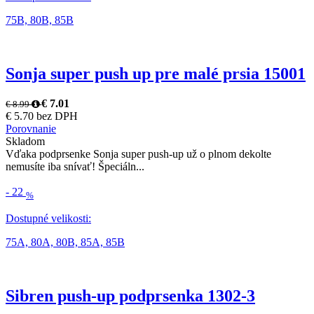
75B,
80B,
85B
Sonja super push up pre malé prsia 15001
€ 7.01
€ 8.99
€ 5.70 bez DPH
Porovnanie
Skladom
Vďaka podprsenke Sonja super push-up už o plnom dekolte
nemusíte iba snívať! Špeciáln...
-
22
%
Dostupné velikosti:
75A,
80A,
80B,
85A,
85B
Sibren push-up podprsenka 1302-3