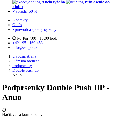
Akcia týždňa
Prihlásenie do
klubu
Výpredaj 50 %
Kontakty
O nás
Sprievodca spokojnej ženy
Po-Pia 7:00 - 13:00 hod.
+421 951 169 453
info@ekapo.cz
Úvodná strana
Dámska bielizeň
Podprsenky
Double push up
Anuo
Podprsenky Double Push UP -
Anuo
Načítava sa komponenty