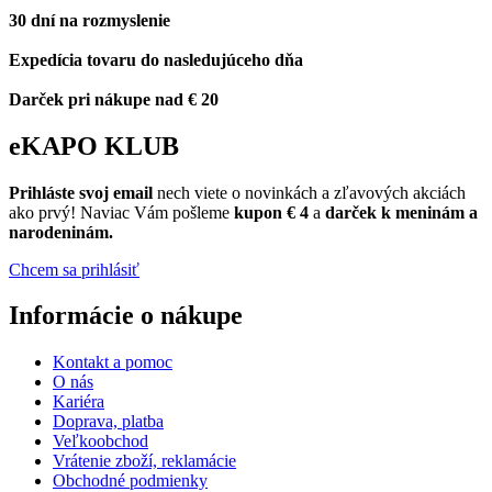
30 dní na rozmyslenie
Expedícia tovaru do nasledujúceho dňa
Darček pri nákupe nad € 20
eKAPO KLUB
Prihláste
svoj email
nech viete o novinkách a zľavových akciách
ako prvý! Naviac Vám pošleme
kupon € 4
a
darček k meninám a
narodeninám.
Chcem sa prihlásiť
Informácie o nákupe
Kontakt a pomoc
O nás
Kariéra
Doprava, platba
Veľkoobchod
Vrátenie zboží, reklamácie
Obchodné podmienky