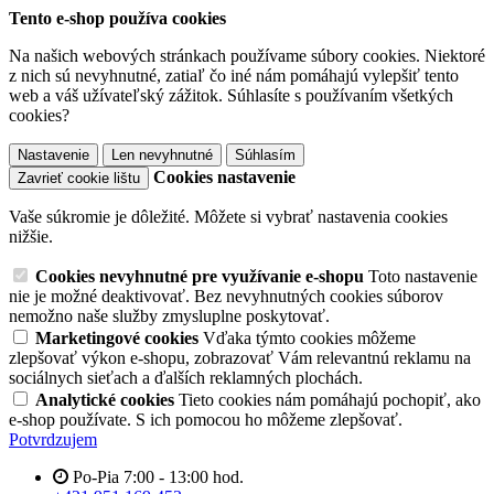
Tento e-shop používa cookies
Na našich webových stránkach používame súbory cookies. Niektoré
z nich sú nevyhnutné, zatiaľ čo iné nám pomáhajú vylepšiť tento
web a váš užívateľský zážitok. Súhlasíte s používaním všetkých
cookies?
Nastavenie
Len nevyhnutné
Súhlasím
Cookies nastavenie
Zavrieť cookie lištu
Vaše súkromie je dôležité. Môžete si vybrať nastavenia cookies
nižšie.
Cookies nevyhnutné pre využívanie e-shopu
Toto nastavenie
nie je možné deaktivovať. Bez nevyhnutných cookies súborov
nemožno naše služby zmysluplne poskytovať.
Marketingové cookies
Vďaka týmto cookies môžeme
zlepšovať výkon e-shopu, zobrazovať Vám relevantnú reklamu na
sociálnych sieťach a ďalších reklamných plochách.
Analytické cookies
Tieto cookies nám pomáhajú pochopiť, ako
e-shop používate. S ich pomocou ho môžeme zlepšovať.
Potvrdzujem
Po-Pia 7:00 - 13:00 hod.