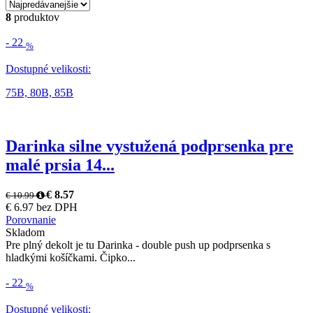
8
produktov
-
22
%
Dostupné velikosti:
75B,
80B,
85B
Darinka silne vystužená podprsenka pre
malé prsia 14...
€ 8.57
€ 10.99
€ 6.97 bez DPH
Porovnanie
Skladom
Pre plný dekolt je tu Darinka - double push up podprsenka s
hladkými košíčkami. Čipko...
-
22
%
Dostupné velikosti: