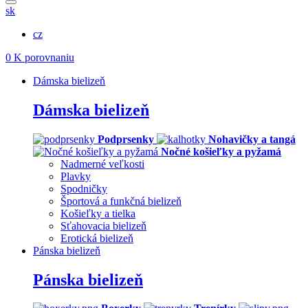
sk
cz
0
K porovnaniu
Dámska bielizeň
Dámska bielizeň
Podprsenky
Nohavičky a tangá
Nočné košieľky a pyžamá
Nadmerné veľkosti
Plavky
Spodničky
Športová a funkčná bielizeň
Košieľky a tielka
Sťahovacia bielizeň
Erotická bielizeň
Pánska bielizeň
Pánska bielizeň