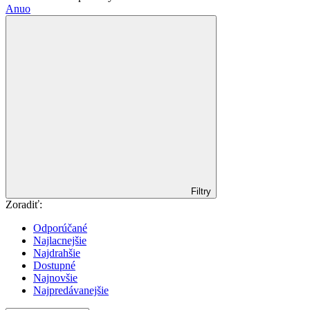
Anuo
Filtry
Zoradiť:
Odporúčané
Najlacnejšie
Najdrahšie
Dostupné
Najnovšie
Najpredávanejšie