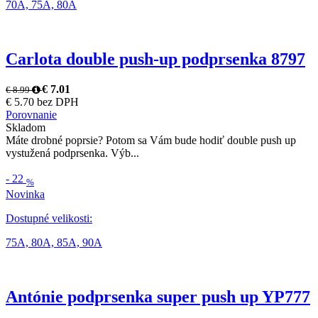
70A,
75A,
80A
Carlota double push-up podprsenka 8797
€ 7.01
€ 8.99
€ 5.70 bez DPH
Porovnanie
Skladom
Máte drobné poprsie? Potom sa Vám bude hodiť double push up
vystužená podprsenka. Výb...
-
22
%
Novinka
Dostupné velikosti:
75A,
80A,
85A,
90A
Antónie podprsenka super push up YP777