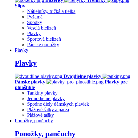
Boxerky
Trenírky
Slipy
Nátielníky, tričká a tielka
Pyžamá
Spodky
Veselá bielizeň
Plavky
Športová bielizeň
Pánske ponožky
Plavky
Plavky
Dvojdielne plavky
Pánske plavky
Plavky pre
plnoštíhle
Tankiny plavky
Jednodielne plavky
Spodné diely dámskych plaviek
Plážové šatky a parea
Plážové tašky
Ponožky, pančuchy
Ponožky, pančuchy