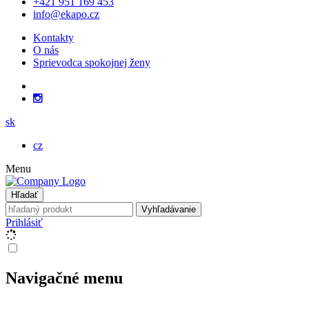
+421 951 169 453
info@ekapo.cz
Kontakty
O nás
Sprievodca spokojnej ženy
sk
cz
Menu
Hľadať
Vyhľadávanie
Prihlásiť
Navigačné menu