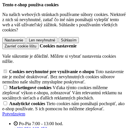
Tento e-shop používa cookies
Na našich webových stránkach používame súbory cookies. Niektoré
z nich sú nevyhnutné, zatiaľ čo iné nám pomáhajú vylepšiť tento
web a váš užívateľský zážitok. Súhlasíte s používaním všetkých
cookies?
Nastavenie
Len nevyhnutné
Súhlasím
Cookies nastavenie
Zavrieť cookie lištu
Vaše súkromie je dôležité. Môžete si vybrať nastavenia cookies
nižšie.
Cookies nevyhnutné pre využívanie e-shopu
Toto nastavenie
nie je možné deaktivovať. Bez nevyhnutných cookies súborov
nemožno naše služby zmysluplne poskytovať.
Marketingové cookies
Vďaka týmto cookies môžeme
zlepšovať výkon e-shopu, zobrazovať Vám relevantnú reklamu na
sociálnych sieťach a ďalších reklamných plochách.
Analytické cookies
Tieto cookies nám pomáhajú pochopiť, ako
e-shop používate. S ich pomocou ho môžeme zlepšovať.
Potvrdzujem
Po-Pia 7:00 - 13:00 hod.