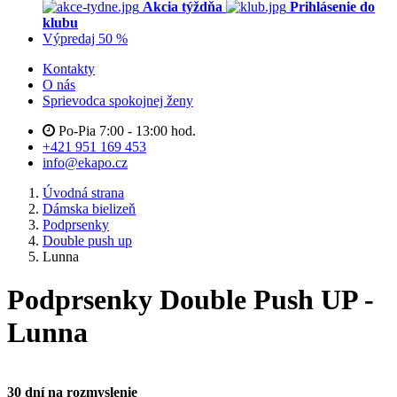
Akcia týždňa
Prihlásenie do
klubu
Výpredaj 50 %
Kontakty
O nás
Sprievodca spokojnej ženy
Po-Pia 7:00 - 13:00 hod.
+421 951 169 453
info@ekapo.cz
Úvodná strana
Dámska bielizeň
Podprsenky
Double push up
Lunna
Podprsenky Double Push UP -
Lunna
30 dní na rozmyslenie