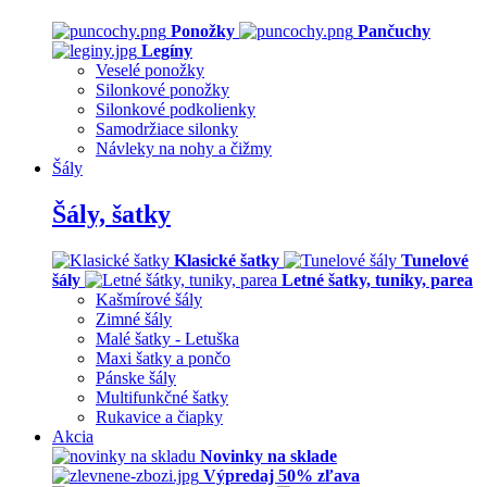
Ponožky
Pančuchy
Legíny
Veselé ponožky
Silonkové ponožky
Silonkové podkolienky
Samodržiace silonky
Návleky na nohy a čižmy
Šály
Šály, šatky
Klasické šatky
Tunelové
šály
Letné šatky, tuniky, parea
Kašmírové šály
Zimné šály
Malé šatky - Letuška
Maxi šatky a pončo
Pánske šály
Multifunkčné šatky
Rukavice a čiapky
Akcia
Novinky na sklade
Výpredaj 50% zľava