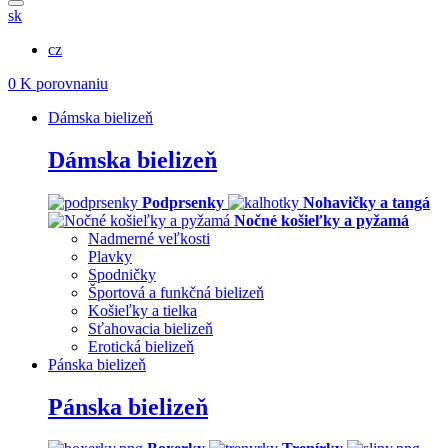
sk
cz
0
K porovnaniu
Dámska bielizeň
Dámska bielizeň
Podprsenky
Nohavičky a tangá
Nočné košieľky a pyžamá
Nadmerné veľkosti
Plavky
Spodničky
Športová a funkčná bielizeň
Košieľky a tielka
Sťahovacia bielizeň
Erotická bielizeň
Pánska bielizeň
Pánska bielizeň