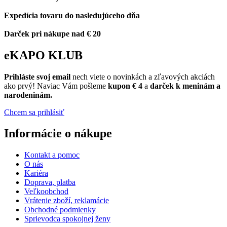
Expedícia tovaru do nasledujúceho dňa
Darček pri nákupe nad € 20
eKAPO KLUB
Prihláste
svoj email
nech viete o novinkách a zľavových akciách
ako prvý! Naviac Vám pošleme
kupon € 4
a
darček k meninám a
narodeninám.
Chcem sa prihlásiť
Informácie o nákupe
Kontakt a pomoc
O nás
Kariéra
Doprava, platba
Veľkoobchod
Vrátenie zboží, reklamácie
Obchodné podmienky
Sprievodca spokojnej ženy