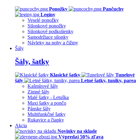
Ponožky
Pančuchy
Legíny
Veselé ponožky
Silonkové ponožky
Silonkové podkolienky
Samodržiace silonky
Návleky na nohy a čižmy
Šály
Šály, šatky
Klasické šatky
Tunelové
šály
Letné šatky, tuniky, parea
Kašmírové šály
Zimné šály
Malé šatky - Letuška
Maxi šatky a pončo
Pánske šály
Multifunkčné šatky
Rukavice a čiapky
Akcia
Novinky na sklade
Výpredaj 50% zľava