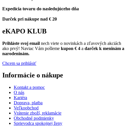
Expedícia tovaru do nasledujúceho dňa
Darček pri nákupe nad € 20
eKAPO KLUB
Prihláste
svoj email
nech viete o novinkách a zľavových akciách
ako prvý! Naviac Vám pošleme
kupon € 4
a
darček k meninám a
narodeninám.
Chcem sa prihlásiť
Informácie o nákupe
Kontakt a pomoc
O nás
Kariéra
Doprava, platba
Veľkoobchod
Vrátenie zboží, reklamácie
Obchodné podmienky
Sprievodca spokojnej ženy