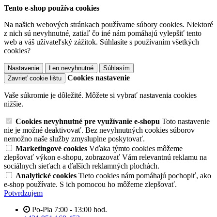
Tento e-shop používa cookies
Na našich webových stránkach používame súbory cookies. Niektoré
z nich sú nevyhnutné, zatiaľ čo iné nám pomáhajú vylepšiť tento
web a váš užívateľský zážitok. Súhlasíte s používaním všetkých
cookies?
Nastavenie
Len nevyhnutné
Súhlasím
Cookies nastavenie
Zavrieť cookie lištu
Vaše súkromie je dôležité. Môžete si vybrať nastavenia cookies
nižšie.
Cookies nevyhnutné pre využívanie e-shopu
Toto nastavenie
nie je možné deaktivovať. Bez nevyhnutných cookies súborov
nemožno naše služby zmysluplne poskytovať.
Marketingové cookies
Vďaka týmto cookies môžeme
zlepšovať výkon e-shopu, zobrazovať Vám relevantnú reklamu na
sociálnych sieťach a ďalších reklamných plochách.
Analytické cookies
Tieto cookies nám pomáhajú pochopiť, ako
e-shop používate. S ich pomocou ho môžeme zlepšovať.
Potvrdzujem
Po-Pia 7:00 - 13:00 hod.