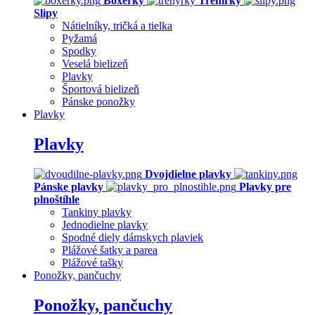
Boxerky
Trenírky
Slipy
Nátielníky, tričká a tielka
Pyžamá
Spodky
Veselá bielizeň
Plavky
Športová bielizeň
Pánske ponožky
Plavky
Plavky
Dvojdielne plavky
Pánske plavky
Plavky pre
plnoštíhle
Tankiny plavky
Jednodielne plavky
Spodné diely dámskych plaviek
Plážové šatky a parea
Plážové tašky
Ponožky, pančuchy
Ponožky, pančuchy