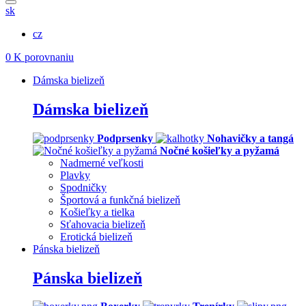
sk
cz
0
K porovnaniu
Dámska bielizeň
Dámska bielizeň
Podprsenky
Nohavičky a tangá
Nočné košieľky a pyžamá
Nadmerné veľkosti
Plavky
Spodničky
Športová a funkčná bielizeň
Košieľky a tielka
Sťahovacia bielizeň
Erotická bielizeň
Pánska bielizeň
Pánska bielizeň