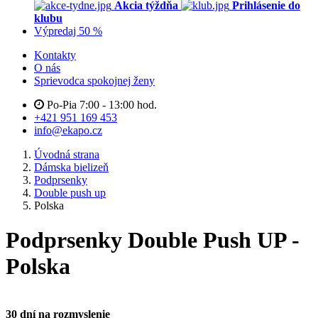
Akcia týždňa
Prihlásenie do
klubu
Výpredaj 50 %
Kontakty
O nás
Sprievodca spokojnej ženy
Po-Pia 7:00 - 13:00 hod.
+421 951 169 453
info@ekapo.cz
Úvodná strana
Dámska bielizeň
Podprsenky
Double push up
Polska
Podprsenky Double Push UP -
Polska
30 dní na rozmyslenie