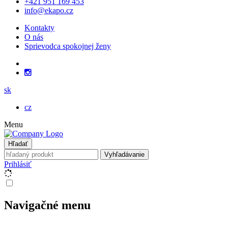
+421 951 169 453
info@ekapo.cz
Kontakty
O nás
Sprievodca spokojnej ženy
sk
cz
Menu
Hľadať
Vyhľadávanie
Prihlásiť
Navigačné menu