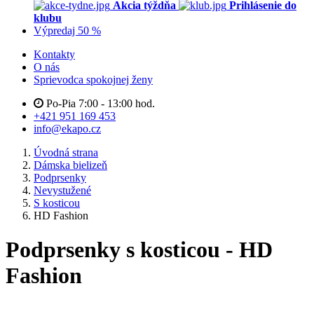
Akcia týždňa
Prihlásenie do
klubu
Výpredaj 50 %
Kontakty
O nás
Sprievodca spokojnej ženy
Po-Pia 7:00 - 13:00 hod.
+421 951 169 453
info@ekapo.cz
Úvodná strana
Dámska bielizeň
Podprsenky
Nevystužené
S kosticou
HD Fashion
Podprsenky s kosticou - HD
Fashion