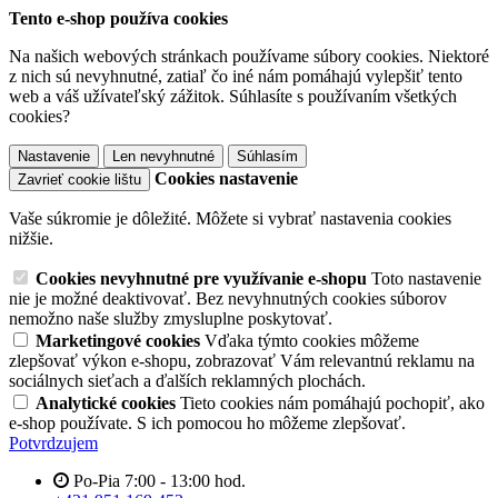
Tento e-shop používa cookies
Na našich webových stránkach používame súbory cookies. Niektoré
z nich sú nevyhnutné, zatiaľ čo iné nám pomáhajú vylepšiť tento
web a váš užívateľský zážitok. Súhlasíte s používaním všetkých
cookies?
Nastavenie
Len nevyhnutné
Súhlasím
Cookies nastavenie
Zavrieť cookie lištu
Vaše súkromie je dôležité. Môžete si vybrať nastavenia cookies
nižšie.
Cookies nevyhnutné pre využívanie e-shopu
Toto nastavenie
nie je možné deaktivovať. Bez nevyhnutných cookies súborov
nemožno naše služby zmysluplne poskytovať.
Marketingové cookies
Vďaka týmto cookies môžeme
zlepšovať výkon e-shopu, zobrazovať Vám relevantnú reklamu na
sociálnych sieťach a ďalších reklamných plochách.
Analytické cookies
Tieto cookies nám pomáhajú pochopiť, ako
e-shop používate. S ich pomocou ho môžeme zlepšovať.
Potvrdzujem
Po-Pia 7:00 - 13:00 hod.