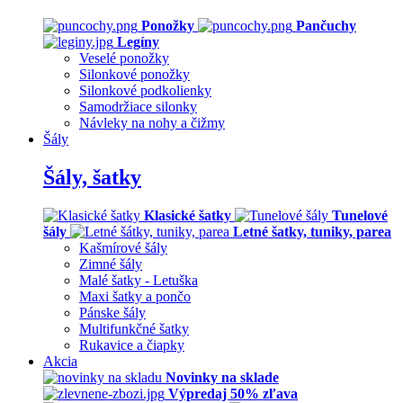
Ponožky
Pančuchy
Legíny
Veselé ponožky
Silonkové ponožky
Silonkové podkolienky
Samodržiace silonky
Návleky na nohy a čižmy
Šály
Šály, šatky
Klasické šatky
Tunelové
šály
Letné šatky, tuniky, parea
Kašmírové šály
Zimné šály
Malé šatky - Letuška
Maxi šatky a pončo
Pánske šály
Multifunkčné šatky
Rukavice a čiapky
Akcia
Novinky na sklade
Výpredaj 50% zľava