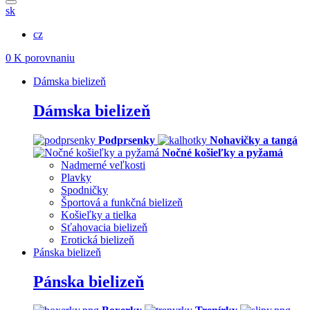
sk
cz
0
K porovnaniu
Dámska bielizeň
Dámska bielizeň
Podprsenky
Nohavičky a tangá
Nočné košieľky a pyžamá
Nadmerné veľkosti
Plavky
Spodničky
Športová a funkčná bielizeň
Košieľky a tielka
Sťahovacia bielizeň
Erotická bielizeň
Pánska bielizeň
Pánska bielizeň