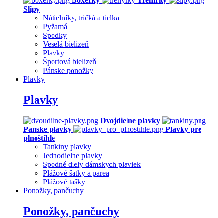
Boxerky
Trenírky
Slipy
Nátielníky, tričká a tielka
Pyžamá
Spodky
Veselá bielizeň
Plavky
Športová bielizeň
Pánske ponožky
Plavky
Plavky
Dvojdielne plavky
Pánske plavky
Plavky pre
plnoštíhle
Tankiny plavky
Jednodielne plavky
Spodné diely dámskych plaviek
Plážové šatky a parea
Plážové tašky
Ponožky, pančuchy
Ponožky, pančuchy