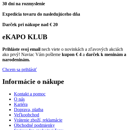
30 dní na rozmyslenie
Expedícia tovaru do nasledujúceho dňa
Darček pri nákupe nad € 20
eKAPO KLUB
Prihláste
svoj email
nech viete o novinkách a zľavových akciách
ako prvý! Naviac Vám pošleme
kupon € 4
a
darček k meninám a
narodeninám.
Chcem sa prihlásiť
Informácie o nákupe
Kontakt a pomoc
O nás
Kariéra
Doprava, platba
Veľkoobchod
Vrátenie zboží, reklamácie
Obchodné podmienky