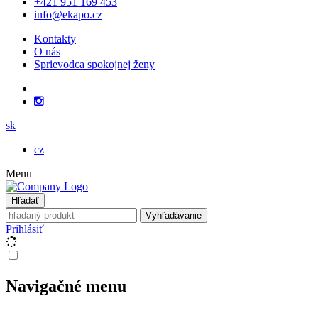
+421 951 169 453
info@ekapo.cz
Kontakty
O nás
Sprievodca spokojnej ženy
sk
cz
Menu
Hľadať
Vyhľadávanie
Prihlásiť
Navigačné menu