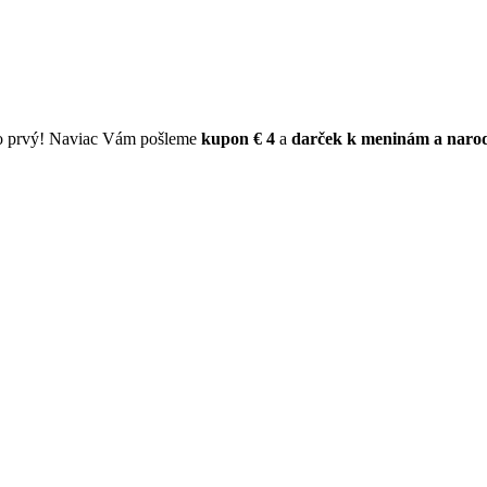
ko prvý! Naviac Vám pošleme
kupon € 4
a
darček k meninám a naro