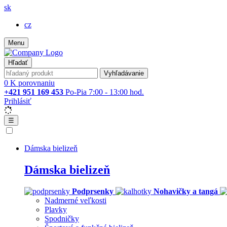
sk
cz
Menu
Hľadať
Vyhľadávanie
0
K porovnaniu
+421 951 169 453
Po-Pia 7:00 - 13:00 hod.
Prihlásiť
☰
Dámska bielizeň
Dámska bielizeň
Podprsenky
Nohavičky a tangá
Nadmerné veľkosti
Plavky
Spodničky