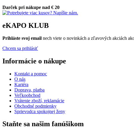
Darček pri nákupe nad € 20
eKAPO KLUB
Prihláste
svoj email
nech viete o novinkách a zľavových akciách a
Chcem sa prihlásiť
Informácie o nákupe
Kontakt a pomoc
O nás
Kariéra
Doprava, platba
Veľkoobchod
Vrátenie zboží, reklamácie
Obchodné podmienky
Sprievodca spokojnej ženy
Staňte sa našim fanúšikom