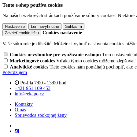
Tento e-shop používa cookies
Na našich webových stránkach používame súbory cookies. Niektoré z 
Nastavenie
Len nevyhnutné
Súhlasím
Cookies nastavenie
Zavrieť cookie lištu
Vaše súkromie je dôležité. Môžete si vybrať nastavenia cookies nižšie
Cookies nevyhnutné pre využívanie e-shopu
Toto nastavenie 
Marketingové cookies
Vďaka týmto cookies môžeme zlepšovať v
Analytické cookies
Tieto cookies nám pomáhajú pochopiť, ako 
Potvrdzujem
Po-Pia 7:00 - 13:00 hod.
+421 951 169 453
info@ekapo.cz
Kontakty
O nás
Sprievodca spokojnej ženy