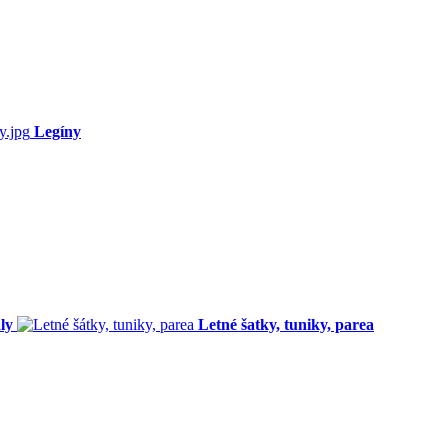
Legíny
ly
Letné šatky, tuniky, parea