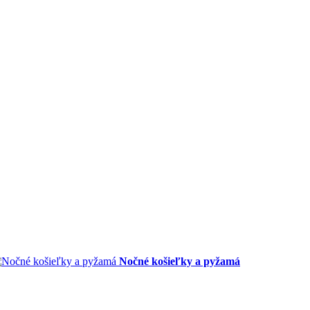
Nočné košieľky a pyžamá