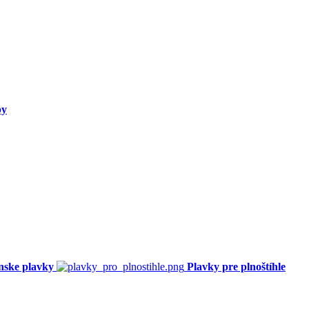
py
nske plavky
Plavky pre plnoštíhle