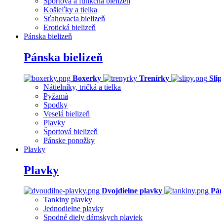
Športová a funkčná bielizeň
Košieľky a tielka
Sťahovacia bielizeň
Erotická bielizeň
Pánska bielizeň
Pánska bielizeň
Boxerky
Trenírky
Sli
Nátielníky, tričká a tielka
Pyžamá
Spodky
Veselá bielizeň
Plavky
Športová bielizeň
Pánske ponožky
Plavky
Plavky
Dvojdielne plavky
Pá
Tankiny plavky
Jednodielne plavky
Spodné diely dámskych plaviek