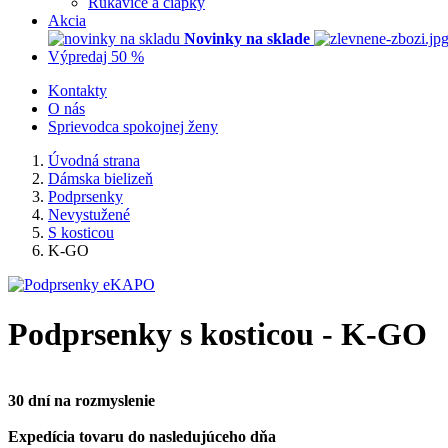
Rukavice a čiapky
Akcia
Novinky na sklade
Výpredaj 50 %
Kontakty
O nás
Sprievodca spokojnej ženy
Úvodná strana
Dámska bielizeň
Podprsenky
Nevystužené
S kosticou
K-GO
Podprsenky s kosticou - K-GO
30 dní na rozmyslenie
Expedícia tovaru do nasledujúceho dňa