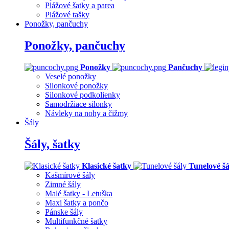
Plážové šatky a parea
Plážové tašky
Ponožky, pančuchy
Ponožky, pančuchy
Ponožky
Pančuchy
Veselé ponožky
Silonkové ponožky
Silonkové podkolienky
Samodržiace silonky
Návleky na nohy a čižmy
Šály
Šály, šatky
Klasické šatky
Tunelové šá
Kašmírové šály
Zimné šály
Malé šatky - Letuška
Maxi šatky a pončo
Pánske šály
Multifunkčné šatky