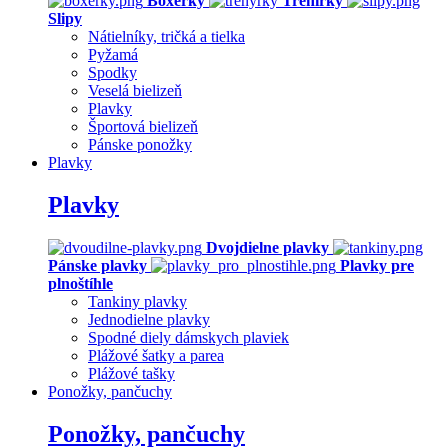
Boxerky
Trenírky
Slipy
Nátielníky, tričká a tielka
Pyžamá
Spodky
Veselá bielizeň
Plavky
Športová bielizeň
Pánske ponožky
Plavky
Plavky
Dvojdielne plavky
Pánske plavky
Plavky pre
plnoštíhle
Tankiny plavky
Jednodielne plavky
Spodné diely dámskych plaviek
Plážové šatky a parea
Plážové tašky
Ponožky, pančuchy
Ponožky, pančuchy