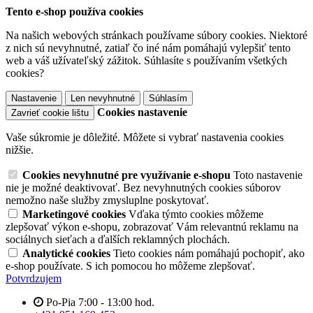
Tento e-shop používa cookies
Na našich webových stránkach používame súbory cookies. Niektoré
z nich sú nevyhnutné, zatiaľ čo iné nám pomáhajú vylepšiť tento
web a váš užívateľský zážitok. Súhlasíte s používaním všetkých
cookies?
Nastavenie
Len nevyhnutné
Súhlasím
Cookies nastavenie
Zavrieť cookie lištu
Vaše súkromie je dôležité. Môžete si vybrať nastavenia cookies
nižšie.
Cookies nevyhnutné pre využívanie e-shopu
Toto nastavenie
nie je možné deaktivovať. Bez nevyhnutných cookies súborov
nemožno naše služby zmysluplne poskytovať.
Marketingové cookies
Vďaka týmto cookies môžeme
zlepšovať výkon e-shopu, zobrazovať Vám relevantnú reklamu na
sociálnych sieťach a ďalších reklamných plochách.
Analytické cookies
Tieto cookies nám pomáhajú pochopiť, ako
e-shop používate. S ich pomocou ho môžeme zlepšovať.
Potvrdzujem
Po-Pia 7:00 - 13:00 hod.