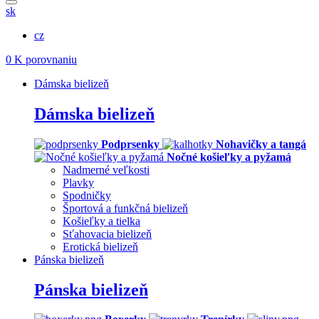
sk
cz
0
K porovnaniu
Dámska bielizeň
Dámska bielizeň
Podprsenky
Nohavičky a tangá
Nočné košieľky a pyžamá
Nadmerné veľkosti
Plavky
Spodničky
Športová a funkčná bielizeň
Košieľky a tielka
Sťahovacia bielizeň
Erotická bielizeň
Pánska bielizeň
Pánska bielizeň