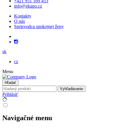
+421 951 169 453
info@ekapo.cz
Kontakty
O nás
Sprievodca spokojnej ženy
sk
cz
Menu
Hľadať
Vyhľadávanie
Prihlásiť
Navigačné menu