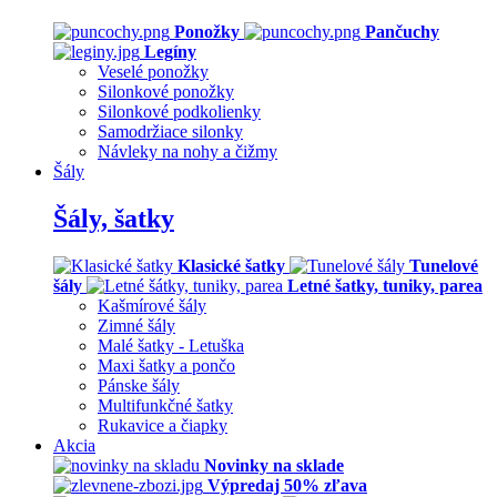
Ponožky
Pančuchy
Legíny
Veselé ponožky
Silonkové ponožky
Silonkové podkolienky
Samodržiace silonky
Návleky na nohy a čižmy
Šály
Šály, šatky
Klasické šatky
Tunelové
šály
Letné šatky, tuniky, parea
Kašmírové šály
Zimné šály
Malé šatky - Letuška
Maxi šatky a pončo
Pánske šály
Multifunkčné šatky
Rukavice a čiapky
Akcia
Novinky na sklade
Výpredaj 50% zľava