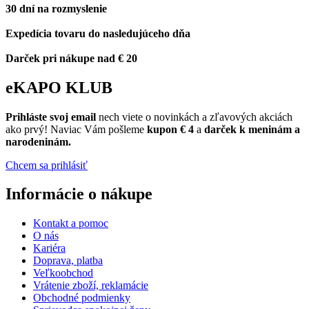
30 dní na rozmyslenie
Expedícia tovaru do nasledujúceho dňa
Darček pri nákupe nad € 20
eKAPO KLUB
Prihláste
svoj email
nech viete o novinkách a zľavových akciách
ako prvý! Naviac Vám pošleme
kupon € 4
a
darček k meninám a
narodeninám.
Chcem sa prihlásiť
Informácie o nákupe
Kontakt a pomoc
O nás
Kariéra
Doprava, platba
Veľkoobchod
Vrátenie zboží, reklamácie
Obchodné podmienky