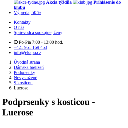
Akcia týždňa
Prihlásenie do
klubu
Výpredaj 50 %
Kontakty
O nás
Sprievodca spokojnej ženy
Po-Pia 7:00 - 13:00 hod.
+421 951 169 453
info@ekapo.cz
Úvodná strana
Dámska bielizeň
Podprsenky
Nevystužené
S kosticou
Luerose
Podprsenky s kosticou -
Luerose