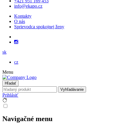
+421 951 169 453
info@ekapo.cz
Kontakty
O nás
Sprievodca spokojnej ženy
sk
cz
Menu
Hľadať
Vyhľadávanie
Prihlásiť
Navigačné menu