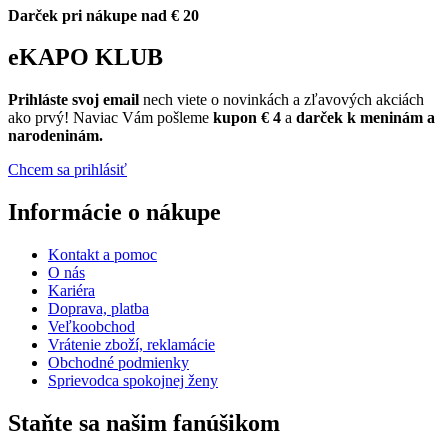
Darček pri nákupe nad € 20
eKAPO KLUB
Prihláste
svoj email
nech viete o novinkách a zľavových akciách
ako prvý! Naviac Vám pošleme
kupon € 4
a
darček k meninám a
narodeninám.
Chcem sa prihlásiť
Informácie o nákupe
Kontakt a pomoc
O nás
Kariéra
Doprava, platba
Veľkoobchod
Vrátenie zboží, reklamácie
Obchodné podmienky
Sprievodca spokojnej ženy
Staňte sa našim fanúšikom