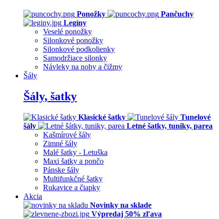
Ponožky
Pančuchy
Legíny
Veselé ponožky
Silonkové ponožky
Silonkové podkolienky
Samodržiace silonky
Návleky na nohy a čižmy
Šály
Šály, šatky
Klasické šatky
Tunelové
šály
Letné šatky, tuniky, parea
Kašmírové šály
Zimné šály
Malé šatky - Letuška
Maxi šatky a pončo
Pánske šály
Multifunkčné šatky
Rukavice a čiapky
Akcia
Novinky na sklade
Výpredaj 50% zľava