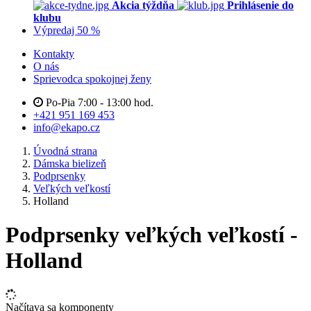
Akcia týždňa
Prihlásenie do
klubu
Výpredaj 50 %
Kontakty
O nás
Sprievodca spokojnej ženy
Po-Pia 7:00 - 13:00 hod.
+421 951 169 453
info@ekapo.cz
Úvodná strana
Dámska bielizeň
Podprsenky
Veľkých veľkostí
Holland
Podprsenky veľkých veľkostí -
Holland
Načítava sa komponenty