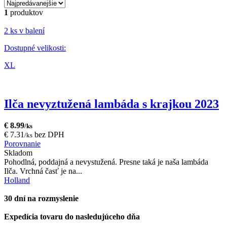
1
produktov
2 ks v balení
Dostupné velikosti:
XL
Ilča nevyztužená lambáda s krajkou 2023
€ 8.99
/ks
€ 7.31
bez DPH
/ks
Porovnanie
Skladom
Pohodlná, poddajná a nevystužená. Presne taká je naša lambáda
Ilča. Vrchná časť je na...
Holland
30 dní na rozmyslenie
Expedícia tovaru do nasledujúceho dňa