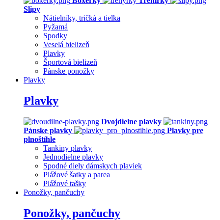
Boxerky
Trenírky
Slipy
Nátielníky, tričká a tielka
Pyžamá
Spodky
Veselá bielizeň
Plavky
Športová bielizeň
Pánske ponožky
Plavky
Plavky
Dvojdielne plavky
Pánske plavky
Plavky pre
plnoštíhle
Tankiny plavky
Jednodielne plavky
Spodné diely dámskych plaviek
Plážové šatky a parea
Plážové tašky
Ponožky, pančuchy
Ponožky, pančuchy