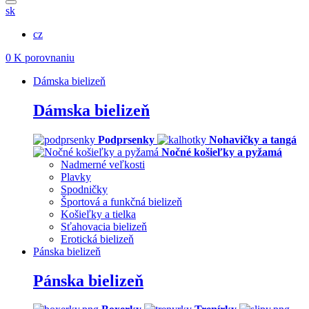
sk
cz
0
K porovnaniu
Dámska bielizeň
Dámska bielizeň
Podprsenky
Nohavičky a tangá
Nočné košieľky a pyžamá
Nadmerné veľkosti
Plavky
Spodničky
Športová a funkčná bielizeň
Košieľky a tielka
Sťahovacia bielizeň
Erotická bielizeň
Pánska bielizeň
Pánska bielizeň