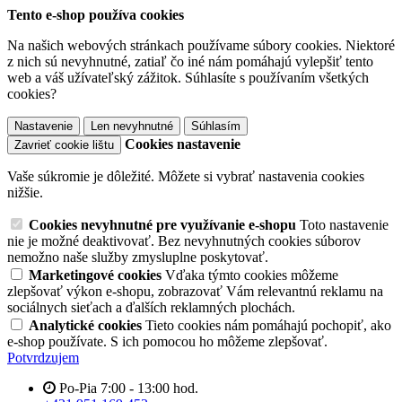
Tento e-shop používa cookies
Na našich webových stránkach používame súbory cookies. Niektoré
z nich sú nevyhnutné, zatiaľ čo iné nám pomáhajú vylepšiť tento
web a váš užívateľský zážitok. Súhlasíte s používaním všetkých
cookies?
Nastavenie
Len nevyhnutné
Súhlasím
Cookies nastavenie
Zavrieť cookie lištu
Vaše súkromie je dôležité. Môžete si vybrať nastavenia cookies
nižšie.
Cookies nevyhnutné pre využívanie e-shopu
Toto nastavenie
nie je možné deaktivovať. Bez nevyhnutných cookies súborov
nemožno naše služby zmysluplne poskytovať.
Marketingové cookies
Vďaka týmto cookies môžeme
zlepšovať výkon e-shopu, zobrazovať Vám relevantnú reklamu na
sociálnych sieťach a ďalších reklamných plochách.
Analytické cookies
Tieto cookies nám pomáhajú pochopiť, ako
e-shop používate. S ich pomocou ho môžeme zlepšovať.
Potvrdzujem
Po-Pia 7:00 - 13:00 hod.