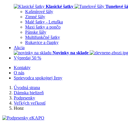
Klasické šatky
Tunelové šá
Kašmírové šály
Zimné šály
Malé šatky - Letuška
Maxi šatky a pončo
Pánske šály
Multifunkčné šatky
Rukavice a čiapky
Akcia
Novinky na sklade
Výpredaj 50 %
Kontakty
O nás
Sprievodca spokojnej ženy
Úvodná strana
Dámska bielizeň
Podprsenky
Veľkých veľkostí
Honz