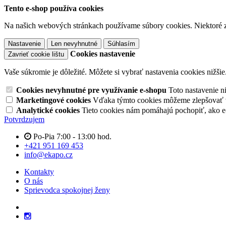
Tento e-shop používa cookies
Na našich webových stránkach používame súbory cookies. Niektoré z 
Nastavenie
Len nevyhnutné
Súhlasím
Cookies nastavenie
Zavrieť cookie lištu
Vaše súkromie je dôležité. Môžete si vybrať nastavenia cookies nižšie
Cookies nevyhnutné pre využívanie e-shopu
Toto nastavenie 
Marketingové cookies
Vďaka týmto cookies môžeme zlepšovať v
Analytické cookies
Tieto cookies nám pomáhajú pochopiť, ako 
Potvrdzujem
Po-Pia 7:00 - 13:00 hod.
+421 951 169 453
info@ekapo.cz
Kontakty
O nás
Sprievodca spokojnej ženy