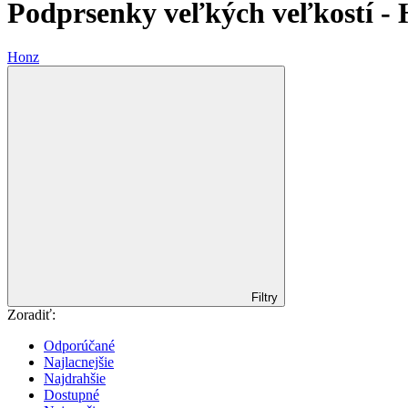
Podprsenky veľkých veľkostí -
Honz
Filtry
Zoradiť:
Odporúčané
Najlacnejšie
Najdrahšie
Dostupné