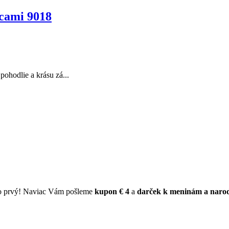
icami 9018
ohodlie a krásu zá...
ko prvý! Naviac Vám pošleme
kupon € 4
a
darček k meninám a naro