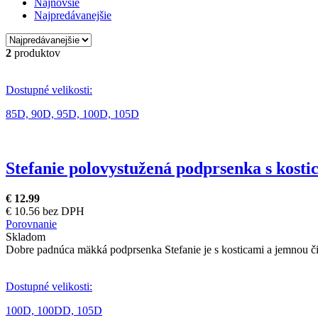
Najnovšie
Najpredávanejšie
2
produktov
Dostupné velikosti:
85D,
90D,
95D,
100D,
105D
Stefanie polovystužená podprsenka s kosti
€ 12.99
€ 10.56 bez DPH
Porovnanie
Skladom
Dobre padnúca mäkká podprsenka Stefanie je s kosticami a jemnou či
Dostupné velikosti:
100D,
100DD,
105D