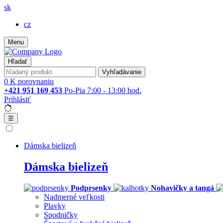
sk
cz
Menu
Hľadať
Vyhľadávanie
0
K porovnaniu
+421 951 169 453
Po-Pia 7:00 - 13:00 hod.
Prihlásiť
☰
Dámska bielizeň
Dámska bielizeň
Podprsenky
Nohavičky a tangá
Nadmerné veľkosti
Plavky
Spodničky