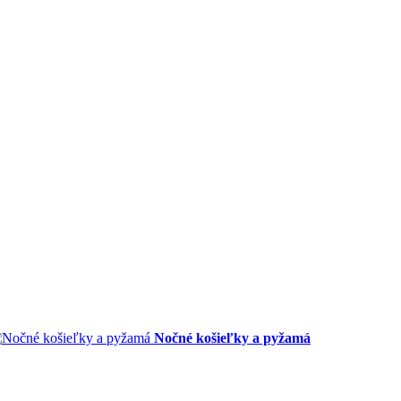
Nočné košieľky a pyžamá