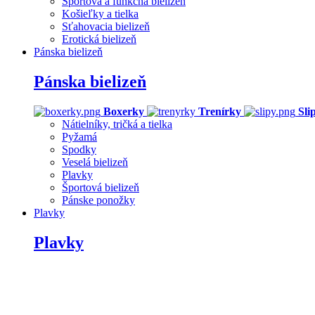
Športová a funkčná bielizeň
Košieľky a tielka
Sťahovacia bielizeň
Erotická bielizeň
Pánska bielizeň
Pánska bielizeň
Boxerky
Trenírky
Sli
Nátielníky, tričká a tielka
Pyžamá
Spodky
Veselá bielizeň
Plavky
Športová bielizeň
Pánske ponožky
Plavky
Plavky