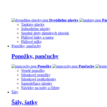
Dvojdielne plavky
Pá
Tankiny plavky
Jednodielne plavky
Spodné diely dámskych plaviek
Plážové šatky a parea
Plážové tašky
Ponožky, pančuchy
Ponožky, pančuchy
Ponožky
Pančuchy
Veselé ponožky
Silonkové ponožky
Silonkové podkolienky
Samodržiace silonky
Návleky na nohy a čižmy
Šály
Šály, šatky