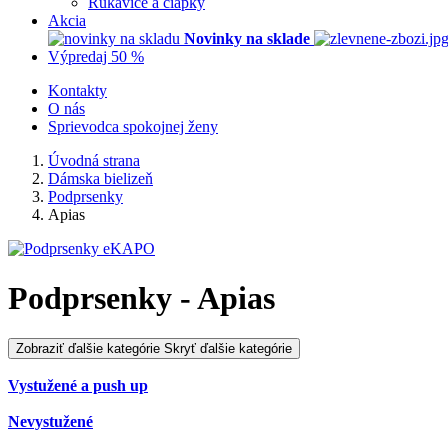
Rukavice a čiapky
Akcia
Novinky na sklade
Výpredaj 50 %
Kontakty
O nás
Sprievodca spokojnej ženy
Úvodná strana
Dámska bielizeň
Podprsenky
Apias
Podprsenky - Apias
Zobraziť ďalšie kategórie
Skryť ďalšie kategórie
Vystužené a push up
Nevystužené