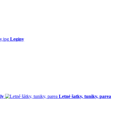
Legíny
ly
Letné šatky, tuniky, parea