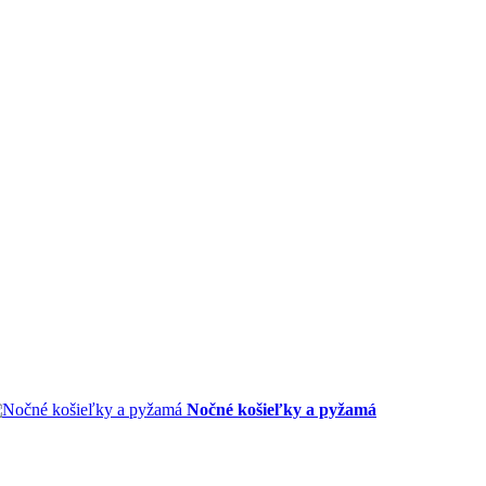
Nočné košieľky a pyžamá