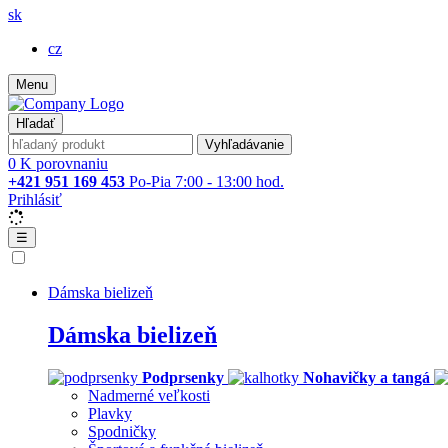
sk
cz
Menu
Hľadať
Vyhľadávanie
0
K porovnaniu
+421 951 169 453
Po-Pia 7:00 - 13:00 hod.
Prihlásiť
☰
Dámska bielizeň
Dámska bielizeň
Podprsenky
Nohavičky a tangá
Nadmerné veľkosti
Plavky
Spodničky