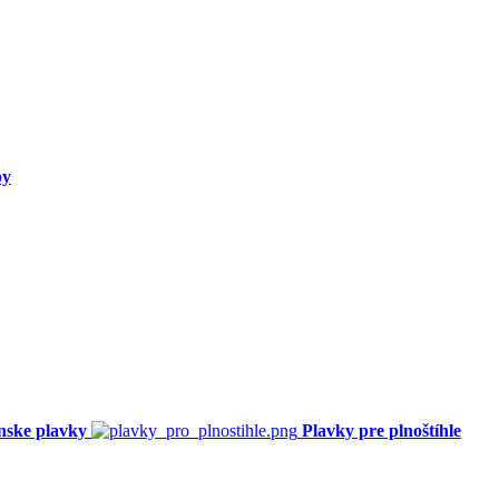
py
nske plavky
Plavky pre plnoštíhle