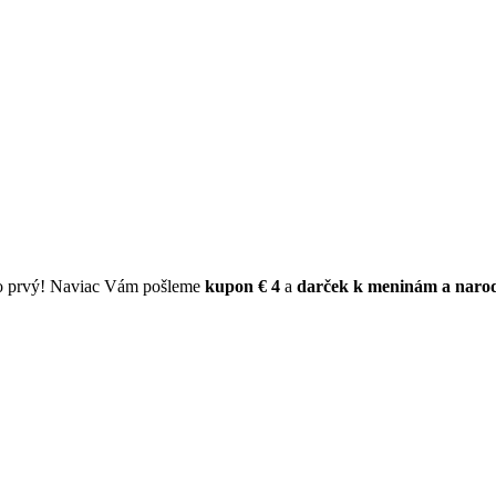
ko prvý! Naviac Vám pošleme
kupon € 4
a
darček k meninám a naro