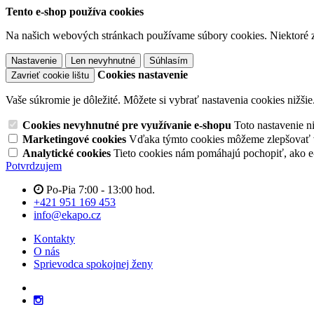
Tento e-shop používa cookies
Na našich webových stránkach používame súbory cookies. Niektoré z 
Nastavenie
Len nevyhnutné
Súhlasím
Cookies nastavenie
Zavrieť cookie lištu
Vaše súkromie je dôležité. Môžete si vybrať nastavenia cookies nižšie
Cookies nevyhnutné pre využívanie e-shopu
Toto nastavenie 
Marketingové cookies
Vďaka týmto cookies môžeme zlepšovať v
Analytické cookies
Tieto cookies nám pomáhajú pochopiť, ako 
Potvrdzujem
Po-Pia 7:00 - 13:00 hod.
+421 951 169 453
info@ekapo.cz
Kontakty
O nás
Sprievodca spokojnej ženy