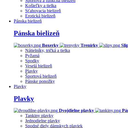
Športová a funkčná bielizeň
Košieľky a tielka
Sťahovacia bielizeň
Erotická bielizeň
Pánska bielizeň
Pánska bielizeň
Boxerky
Trenírky
Sli
Nátielníky, tričká a tielka
Pyžamá
Spodky
Veselá bielizeň
Plavky
Športová bielizeň
Pánske ponožky
Plavky
Plavky
Dvojdielne plavky
Pá
Tankiny plavky
Jednodielne plavky
Spodné diely dámskych plaviek