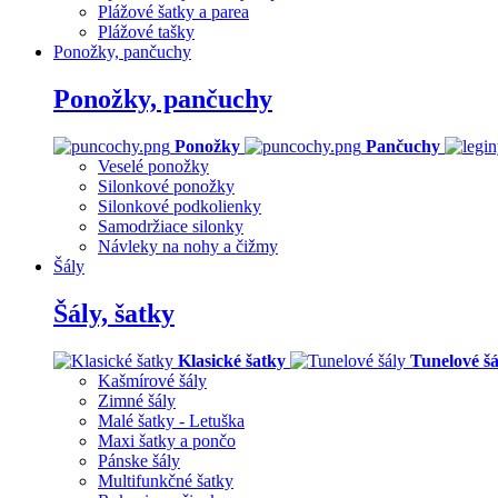
Plážové šatky a parea
Plážové tašky
Ponožky, pančuchy
Ponožky, pančuchy
Ponožky
Pančuchy
Veselé ponožky
Silonkové ponožky
Silonkové podkolienky
Samodržiace silonky
Návleky na nohy a čižmy
Šály
Šály, šatky
Klasické šatky
Tunelové šá
Kašmírové šály
Zimné šály
Malé šatky - Letuška
Maxi šatky a pončo
Pánske šály
Multifunkčné šatky