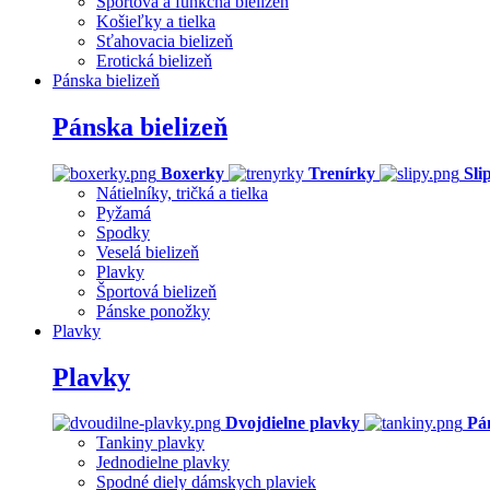
Športová a funkčná bielizeň
Košieľky a tielka
Sťahovacia bielizeň
Erotická bielizeň
Pánska bielizeň
Pánska bielizeň
Boxerky
Trenírky
Sli
Nátielníky, tričká a tielka
Pyžamá
Spodky
Veselá bielizeň
Plavky
Športová bielizeň
Pánske ponožky
Plavky
Plavky
Dvojdielne plavky
Pá
Tankiny plavky
Jednodielne plavky
Spodné diely dámskych plaviek