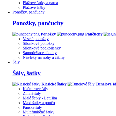
Plážové šatky a parea
Plážové tašky
Ponožky, pančuchy
Ponožky, pančuchy
Ponožky
Pančuchy
Veselé ponožky
Silonkové ponožky
Silonkové podkolienky
Samodržiace silonky
Návleky na nohy a čižmy
Šály
Šály, šatky
Klasické šatky
Tunelové šá
Kašmírové šály
Zimné šály
Malé šatky - Letuška
Maxi šatky a pončo
Pánske šály
Multifunkčné šatky