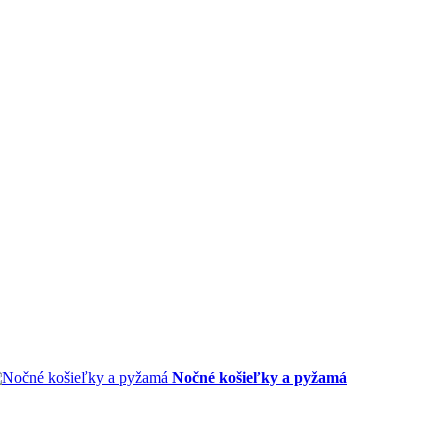
Nočné košieľky a pyžamá