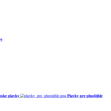
py
nske plavky
Plavky pre plnoštíhle