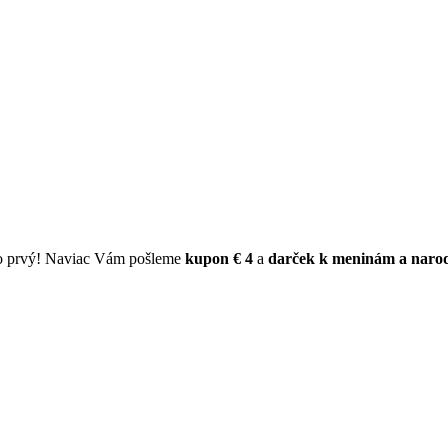
ko prvý! Naviac Vám pošleme
kupon € 4
a
darček k meninám a naro