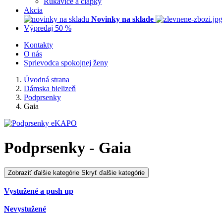
Rukavice a čiapky
Akcia
Novinky na sklade
Výpredaj 50 %
Kontakty
O nás
Sprievodca spokojnej ženy
Úvodná strana
Dámska bielizeň
Podprsenky
Gaia
Podprsenky - Gaia
Zobraziť ďalšie kategórie
Skryť ďalšie kategórie
Vystužené a push up
Nevystužené