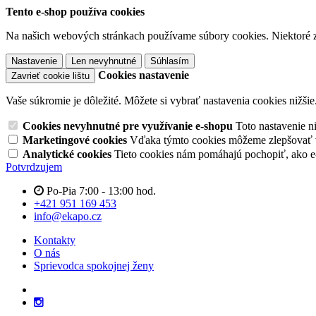
Tento e-shop používa cookies
Na našich webových stránkach používame súbory cookies. Niektoré z 
Nastavenie
Len nevyhnutné
Súhlasím
Cookies nastavenie
Zavrieť cookie lištu
Vaše súkromie je dôležité. Môžete si vybrať nastavenia cookies nižšie
Cookies nevyhnutné pre využívanie e-shopu
Toto nastavenie 
Marketingové cookies
Vďaka týmto cookies môžeme zlepšovať v
Analytické cookies
Tieto cookies nám pomáhajú pochopiť, ako 
Potvrdzujem
Po-Pia 7:00 - 13:00 hod.
+421 951 169 453
info@ekapo.cz
Kontakty
O nás
Sprievodca spokojnej ženy