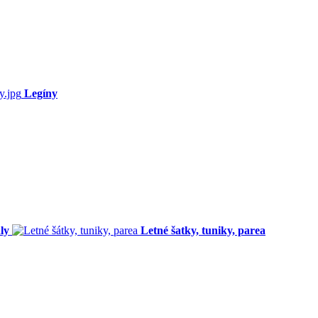
Legíny
ly
Letné šatky, tuniky, parea