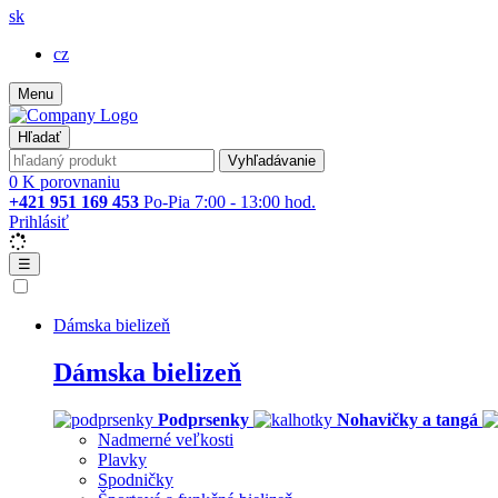
sk
cz
Menu
Hľadať
Vyhľadávanie
0
K porovnaniu
+421 951 169 453
Po-Pia 7:00 - 13:00 hod.
Prihlásiť
☰
Dámska bielizeň
Dámska bielizeň
Podprsenky
Nohavičky a tangá
Nadmerné veľkosti
Plavky
Spodničky