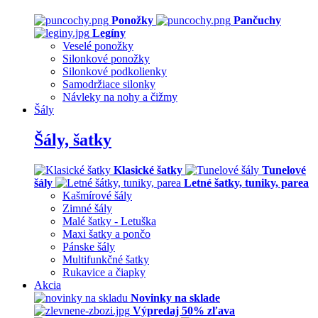
Ponožky
Pančuchy
Legíny
Veselé ponožky
Silonkové ponožky
Silonkové podkolienky
Samodržiace silonky
Návleky na nohy a čižmy
Šály
Šály, šatky
Klasické šatky
Tunelové
šály
Letné šatky, tuniky, parea
Kašmírové šály
Zimné šály
Malé šatky - Letuška
Maxi šatky a pončo
Pánske šály
Multifunkčné šatky
Rukavice a čiapky
Akcia
Novinky na sklade
Výpredaj 50% zľava