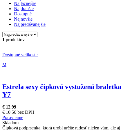
Najlacnejšie
Najdrahšie
Dostupné
Najnovšie
Najpredávanejšie
1
produktov
Dostupné velikosti:
M
Estrela sexy čipková vystužená braletka
Y7
€ 12.99
€ 10.56 bez DPH
Porovnanie
Skladom
Čipková podprsenka, ktorá urobí určite radosť nielen vám, ale aj