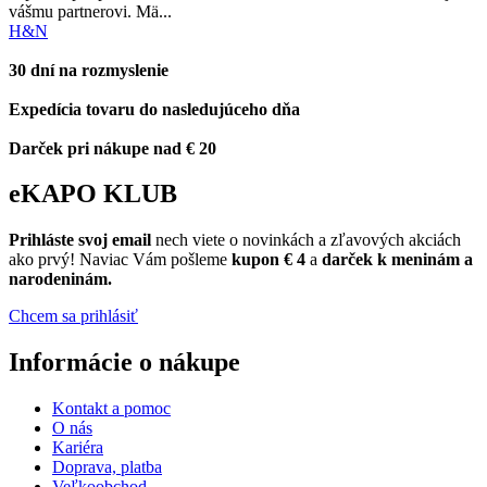
vášmu partnerovi. Mä...
H&N
30 dní na rozmyslenie
Expedícia tovaru do nasledujúceho dňa
Darček pri nákupe nad € 20
eKAPO KLUB
Prihláste
svoj email
nech viete o novinkách a zľavových akciách
ako prvý! Naviac Vám pošleme
kupon € 4
a
darček k meninám a
narodeninám.
Chcem sa prihlásiť
Informácie o nákupe
Kontakt a pomoc
O nás
Kariéra
Doprava, platba
Veľkoobchod