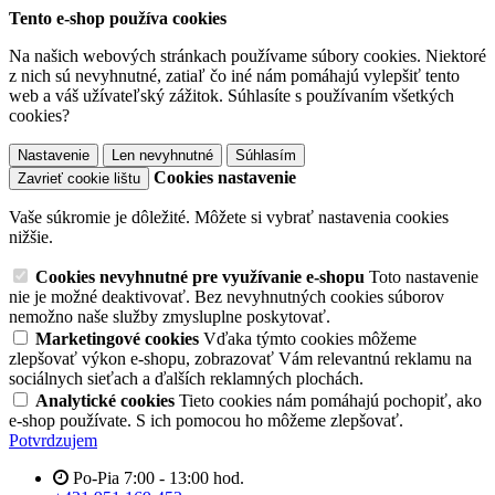
Tento e-shop používa cookies
Na našich webových stránkach používame súbory cookies. Niektoré
z nich sú nevyhnutné, zatiaľ čo iné nám pomáhajú vylepšiť tento
web a váš užívateľský zážitok. Súhlasíte s používaním všetkých
cookies?
Nastavenie
Len nevyhnutné
Súhlasím
Cookies nastavenie
Zavrieť cookie lištu
Vaše súkromie je dôležité. Môžete si vybrať nastavenia cookies
nižšie.
Cookies nevyhnutné pre využívanie e-shopu
Toto nastavenie
nie je možné deaktivovať. Bez nevyhnutných cookies súborov
nemožno naše služby zmysluplne poskytovať.
Marketingové cookies
Vďaka týmto cookies môžeme
zlepšovať výkon e-shopu, zobrazovať Vám relevantnú reklamu na
sociálnych sieťach a ďalších reklamných plochách.
Analytické cookies
Tieto cookies nám pomáhajú pochopiť, ako
e-shop používate. S ich pomocou ho môžeme zlepšovať.
Potvrdzujem
Po-Pia 7:00 - 13:00 hod.