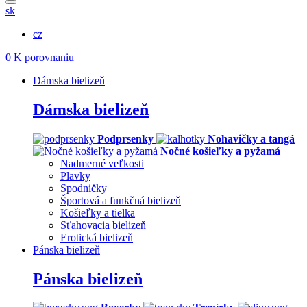
sk
cz
0
K porovnaniu
Dámska bielizeň
Dámska bielizeň
Podprsenky
Nohavičky a tangá
Nočné košieľky a pyžamá
Nadmerné veľkosti
Plavky
Spodničky
Športová a funkčná bielizeň
Košieľky a tielka
Sťahovacia bielizeň
Erotická bielizeň
Pánska bielizeň
Pánska bielizeň