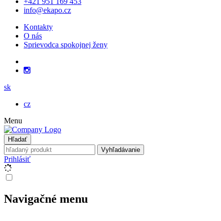
+421 951 169 453
info@ekapo.cz
Kontakty
O nás
Sprievodca spokojnej ženy
sk
cz
Menu
Hľadať
Vyhľadávanie
Prihlásiť
Navigačné menu