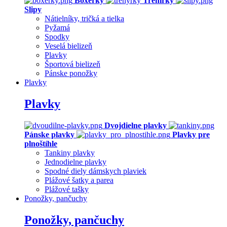
Boxerky
Trenírky
Slipy
Nátielníky, tričká a tielka
Pyžamá
Spodky
Veselá bielizeň
Plavky
Športová bielizeň
Pánske ponožky
Plavky
Plavky
Dvojdielne plavky
Pánske plavky
Plavky pre
plnoštíhle
Tankiny plavky
Jednodielne plavky
Spodné diely dámskych plaviek
Plážové šatky a parea
Plážové tašky
Ponožky, pančuchy
Ponožky, pančuchy