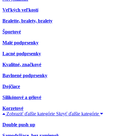
Veľkých veľkostí
Bralette, bralety, bralety
Športové
Malé podprsenky
Lacné podprsenky
Kvalitné, značkové
Bavlnené podprsenky
Dojčiace
Silikónové a gélové
Korzetové
Zobraziť ďalšie kategórie
Skryť ďalšie kategórie
Double push up
Samodržiace, bez ramienok