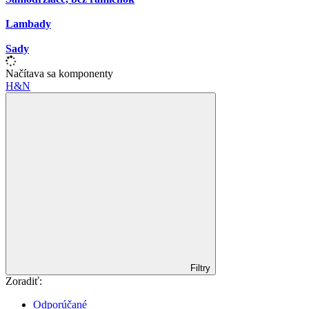
Lambady
Sady
Načítava sa komponenty
H&N
Filtry
Zoradiť:
Odporúčané