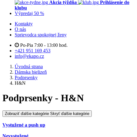
Akcia týždňa
Prihlásenie do
klubu
Výpredaj 50 %
Kontakty
O nás
Sprievodca spokojnej ženy
Po-Pia 7:00 - 13:00 hod.
+421 951 169 453
info@ekapo.cz
Úvodná strana
Dámska bielizeň
Podprsenky
H&N
Podprsenky - H&N
Zobraziť ďalšie kategórie
Skryť ďalšie kategórie
Vystužené a push up
Nevystužené