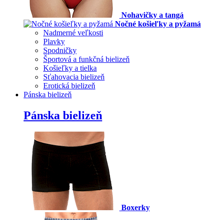
Nohavičky a tangá
Nočné košieľky a pyžamá
Nadmerné veľkosti
Plavky
Spodničky
Športová a funkčná bielizeň
Košieľky a tielka
Sťahovacia bielizeň
Erotická bielizeň
Pánska bielizeň
Pánska bielizeň
Boxerky