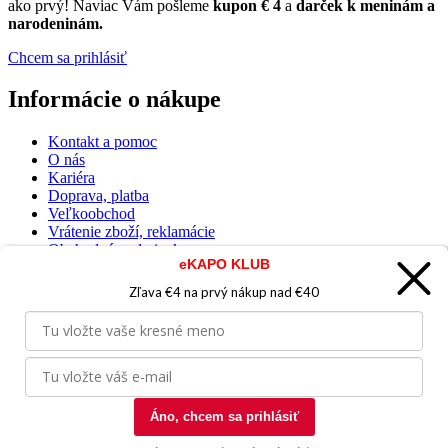
ako prvý! Naviac Vám pošleme
kupon € 4
a
darček k meninám a
narodeninám.
Chcem sa prihlásiť
Informácie o nákupe
Kontakt a pomoc
O nás
Kariéra
Doprava, platba
Veľkoobchod
Vrátenie zboží, reklamácie
Obchodné podmienky
eKAPO KLUB
Sprievodca spokojnej ženy
Zľava €4 na prvý nákup nad €40
Staňte sa našim fanúšikom
Áno, chcem sa prihlásiť
Sme dôveryhodný obchod