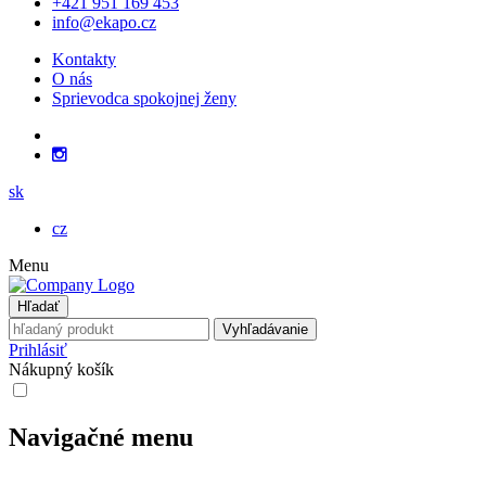
+421 951 169 453
info@ekapo.cz
Kontakty
O nás
Sprievodca spokojnej ženy
sk
cz
Menu
Hľadať
Vyhľadávanie
Prihlásiť
Nákupný košík
Navigačné menu