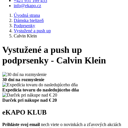
+421 951 169 453
info@ekapo.cz
Úvodná strana
Dámska bielizeň
Podprsenky
Vystužené a push up
Calvin Klein
Vystužené a push up
podprsenky - Calvin Klein
30 dní na rozmyslenie
Expedícia tovaru do nasledujúceho dňa
Darček pri nákupe nad € 20
eKAPO KLUB
Prihláste
svoj email
nech viete o novinkách a zľavových akciách