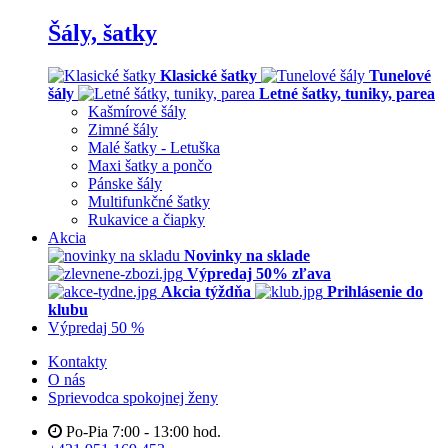
Šály, šatky
Klasické šatky
Tunelové
šály
Letné šatky, tuniky, parea
Kašmírové šály
Zimné šály
Malé šatky - Letuška
Maxi šatky a pončo
Pánske šály
Multifunkčné šatky
Rukavice a čiapky
Akcia
Novinky na sklade
Výpredaj 50% zľava
Akcia týždňa
Prihlásenie do
klubu
Výpredaj 50 %
Kontakty
O nás
Sprievodca spokojnej ženy
Po-Pia 7:00 - 13:00 hod.