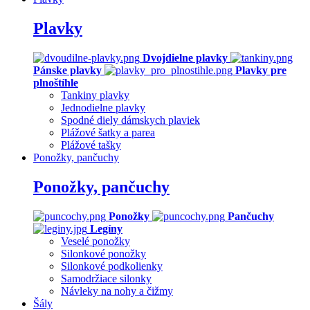
Plavky
Dvojdielne plavky
Pánske plavky
Plavky pre
plnoštíhle
Tankiny plavky
Jednodielne plavky
Spodné diely dámskych plaviek
Plážové šatky a parea
Plážové tašky
Ponožky, pančuchy
Ponožky, pančuchy
Ponožky
Pančuchy
Legíny
Veselé ponožky
Silonkové ponožky
Silonkové podkolienky
Samodržiace silonky
Návleky na nohy a čižmy
Šály