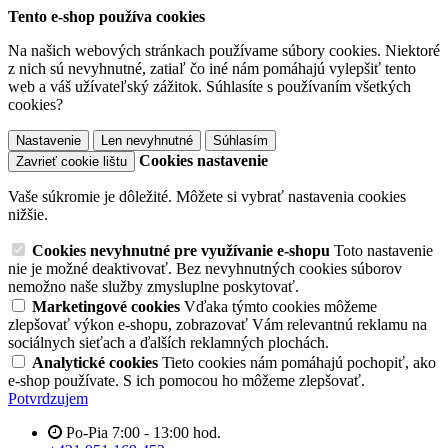
Tento e-shop používa cookies
Na našich webových stránkach používame súbory cookies. Niektoré
z nich sú nevyhnutné, zatiaľ čo iné nám pomáhajú vylepšiť tento
web a váš užívateľský zážitok. Súhlasíte s používaním všetkých
cookies?
Nastavenie
Len nevyhnutné
Súhlasím
Cookies nastavenie
Zavrieť cookie lištu
Vaše súkromie je dôležité. Môžete si vybrať nastavenia cookies
nižšie.
Cookies nevyhnutné pre využívanie e-shopu
Toto nastavenie
nie je možné deaktivovať. Bez nevyhnutných cookies súborov
nemožno naše služby zmysluplne poskytovať.
Marketingové cookies
Vďaka týmto cookies môžeme
zlepšovať výkon e-shopu, zobrazovať Vám relevantnú reklamu na
sociálnych sieťach a ďalších reklamných plochách.
Analytické cookies
Tieto cookies nám pomáhajú pochopiť, ako
e-shop používate. S ich pomocou ho môžeme zlepšovať.
Potvrdzujem
Po-Pia 7:00 - 13:00 hod.