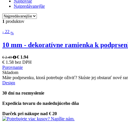
Najnovšie
Najpredávanejšie
1
produktov
-
22
%
10 mm - dekoratívne ramienka k podprsen
€ 1.94
€ 2.49
€ 1.58 bez DPH
Porovnanie
Skladom
Máte podprsenku, ktorá potrebuje oživiť? Skúste jej obstarať nové ram
Design
30 dní na rozmyslenie
Expedícia tovaru do nasledujúceho dňa
Darček pri nákupe nad € 20