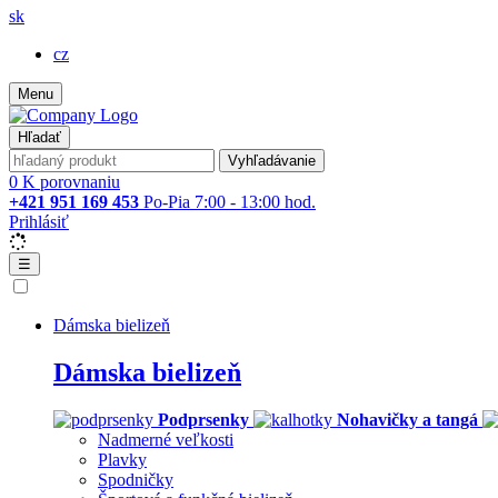
sk
cz
Menu
Hľadať
Vyhľadávanie
0
K porovnaniu
+421 951 169 453
Po-Pia 7:00 - 13:00 hod.
Prihlásiť
☰
Dámska bielizeň
Dámska bielizeň
Podprsenky
Nohavičky a tangá
Nadmerné veľkosti
Plavky
Spodničky