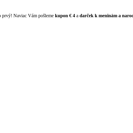
ko prvý! Naviac Vám pošleme
kupon € 4
a
darček k meninám a naro