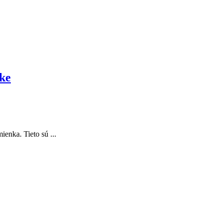
ke
ienka. Tieto sú ...