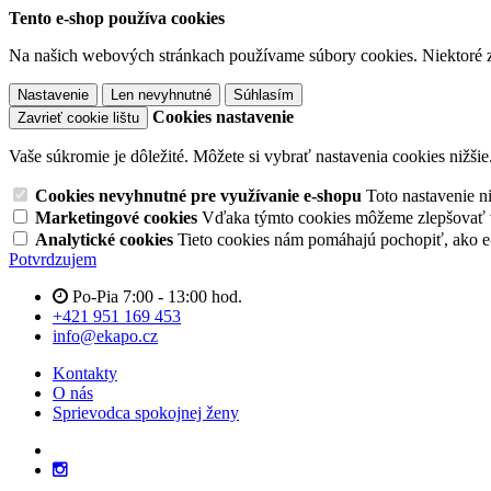
Tento e-shop používa cookies
Na našich webových stránkach používame súbory cookies. Niektoré z 
Nastavenie
Len nevyhnutné
Súhlasím
Cookies nastavenie
Zavrieť cookie lištu
Vaše súkromie je dôležité. Môžete si vybrať nastavenia cookies nižšie
Cookies nevyhnutné pre využívanie e-shopu
Toto nastavenie 
Marketingové cookies
Vďaka týmto cookies môžeme zlepšovať v
Analytické cookies
Tieto cookies nám pomáhajú pochopiť, ako 
Potvrdzujem
Po-Pia 7:00 - 13:00 hod.
+421 951 169 453
info@ekapo.cz
Kontakty
O nás
Sprievodca spokojnej ženy