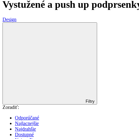
Vystužené a push up podprsenky
Design
Filtry
Zoradiť:
Odporúčané
Najlacnejšie
Najdrahšie
Dostupné