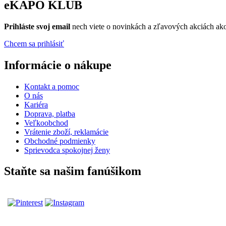
eKAPO KLUB
Prihláste
svoj email
nech viete o novinkách a zľavových akciách a
Chcem sa prihlásiť
Informácie o nákupe
Kontakt a pomoc
O nás
Kariéra
Doprava, platba
Veľkoobchod
Vrátenie zboží, reklamácie
Obchodné podmienky
Sprievodca spokojnej ženy
Staňte sa našim fanúšikom