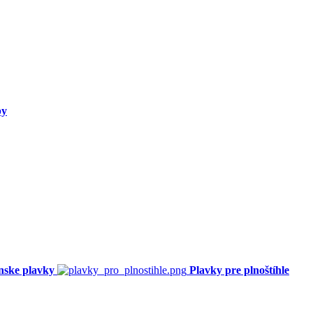
py
nske plavky
Plavky pre plnoštíhle