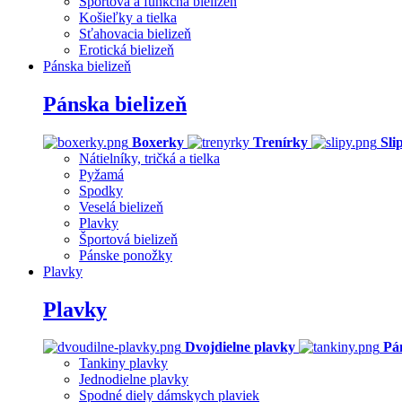
Športová a funkčná bielizeň
Košieľky a tielka
Sťahovacia bielizeň
Erotická bielizeň
Pánska bielizeň
Pánska bielizeň
Boxerky
Trenírky
Sli
Nátielníky, tričká a tielka
Pyžamá
Spodky
Veselá bielizeň
Plavky
Športová bielizeň
Pánske ponožky
Plavky
Plavky
Dvojdielne plavky
Pá
Tankiny plavky
Jednodielne plavky
Spodné diely dámskych plaviek