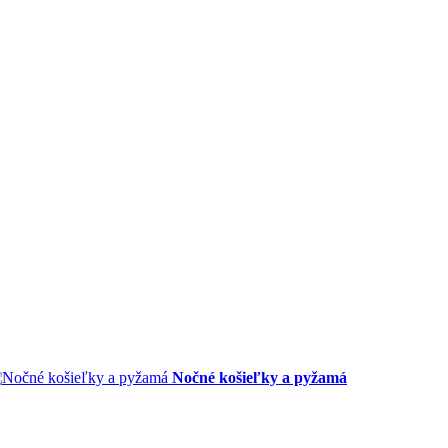
Nočné košieľky a pyžamá