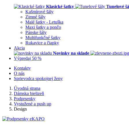
Klasické šatky
Tunelové šá
Kašmírové šály
Zimné šály
Malé šatky - Letuška
Maxi šatky a pončo
Pánske šály
Multifunkčné šatky
Rukavice a čiapky
Akcia
Novinky na sklade
Výpredaj 50 %
Kontakty
O nás
Sprievodca spokojnej ženy
Úvodná strana
Dámska bielizeň
Podprsenky
Vystužené a push up
Design