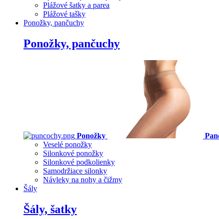
Plážové šatky a parea
Plážové tašky
Ponožky, pančuchy
Ponožky, pančuchy
Ponožky
Pan
Veselé ponožky
Silonkové ponožky
Silonkové podkolienky
Samodržiace silonky
Návleky na nohy a čižmy
Šály
Šály, šatky