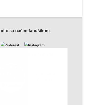
aňte sa našim fanúšikom
me dôveryhodný obchod