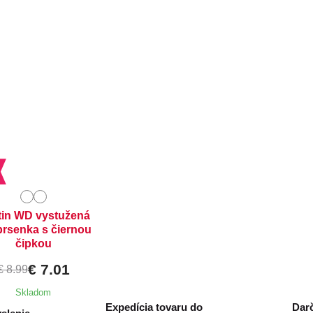
ostupné velikosti:
5C,
80B,
80C,
85B
tin WD vystužená
rsenka s čiernou
čipkou
€ 7.01
€ 8.99
Skladom
Expedícia tovaru do
Darč