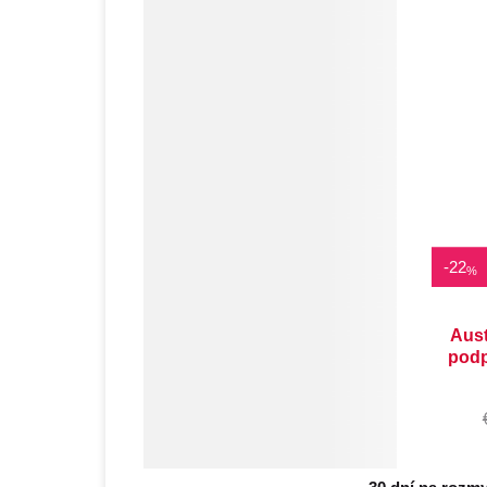
D
7
-
22
%
Aus
podp