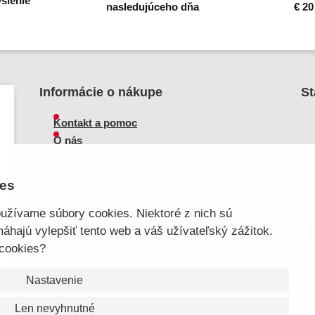
slenie
nasledujúceho dňa
€ 20
Informácie o nákupe
St
Kontakt a pomoc
O nás
Kariéra
S
Doprava, platba
ies
Veľkoobchod
Vrátenie zboží, reklamácie
užívame súbory cookies. Niektoré z nich sú
Obchodné podmienky
áhajú vylepšiť tento web a váš užívateľský zážitok.
Sprievodca spokojnej ženy
 cookies?
Nastavenie
Len nevyhnutné