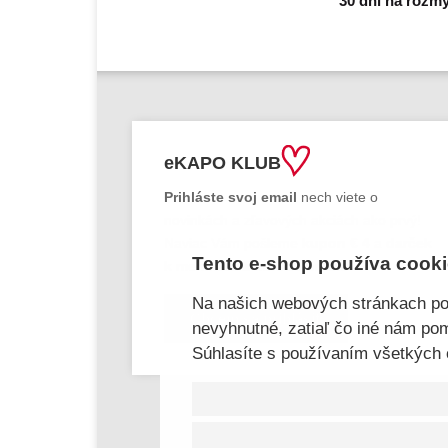
30 dní na rozmy
eKAPO KLUB
Prihláste
svoj email
nech viete o
novinkách a zľavových akciách ako prvý!
Naviac Vám pošleme
kupon € 4
a
darček
Tento e-shop používa cook
k meninám a narodeninám.
Na našich webových stránkach po
Chcem sa prihlásiť
nevyhnutné, zatiaľ čo iné nám pom
Súhlasíte s používaním všetkých