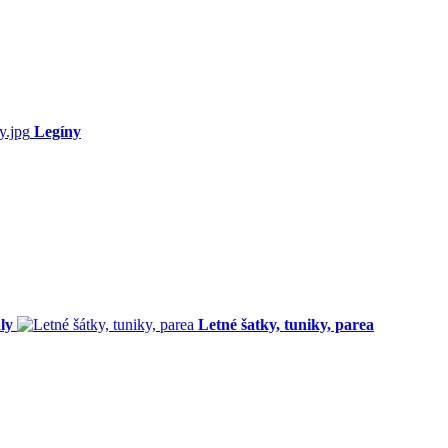
Legíny
ly
Letné šatky, tuniky, parea