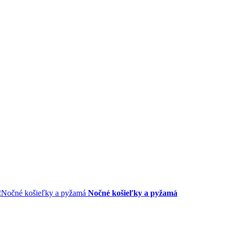
Nočné košieľky a pyžamá