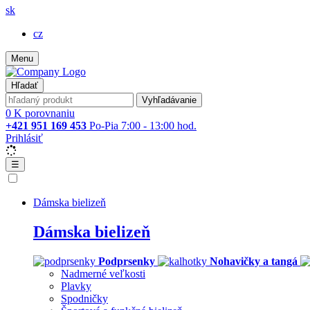
sk
cz
Menu
Hľadať
Vyhľadávanie
0
K porovnaniu
+421 951 169 453
Po-Pia 7:00 - 13:00 hod.
Prihlásiť
☰
Dámska bielizeň
Dámska bielizeň
Podprsenky
Nohavičky a tangá
Nadmerné veľkosti
Plavky
Spodničky