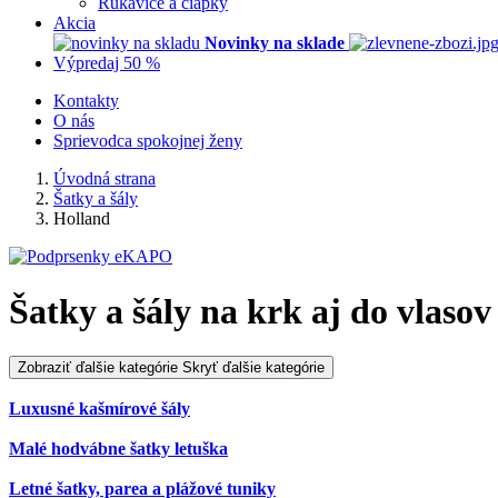
Rukavice a čiapky
Akcia
Novinky na sklade
Výpredaj 50 %
Kontakty
O nás
Sprievodca spokojnej ženy
Úvodná strana
Šatky a šály
Holland
Šatky a šály na krk aj do vlasov
Zobraziť ďalšie kategórie
Skryť ďalšie kategórie
Luxusné kašmírové šály
Malé hodvábne šatky letuška
Letné šatky, parea a plážové tuniky