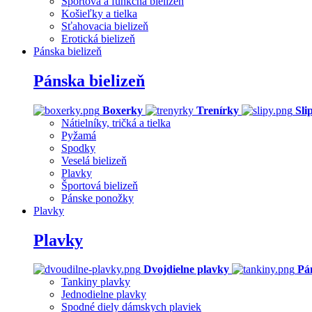
Športová a funkčná bielizeň
Košieľky a tielka
Sťahovacia bielizeň
Erotická bielizeň
Pánska bielizeň
Pánska bielizeň
Boxerky
Trenírky
Sli
Nátielníky, tričká a tielka
Pyžamá
Spodky
Veselá bielizeň
Plavky
Športová bielizeň
Pánske ponožky
Plavky
Plavky
Dvojdielne plavky
Pá
Tankiny plavky
Jednodielne plavky
Spodné diely dámskych plaviek