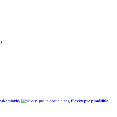
py
nske plavky
Plavky pre plnoštíhle