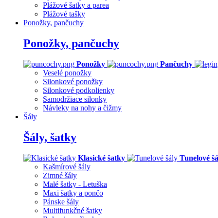
Plážové šatky a parea
Plážové tašky
Ponožky, pančuchy
Ponožky, pančuchy
Ponožky
Pančuchy
Veselé ponožky
Silonkové ponožky
Silonkové podkolienky
Samodržiace silonky
Návleky na nohy a čižmy
Šály
Šály, šatky
Klasické šatky
Tunelové šá
Kašmírové šály
Zimné šály
Malé šatky - Letuška
Maxi šatky a pončo
Pánske šály
Multifunkčné šatky