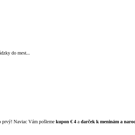
ádzky do mest...
ko prvý! Naviac Vám pošleme
kupon € 4
a
darček k meninám a naro