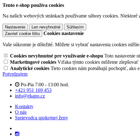
Tento e-shop používa cookies
Na našich webových stránkach používame súbory cookies. Niektoré z 
Nastavenie
Len nevyhnutné
Súhlasím
Cookies nastavenie
Zavrieť cookie lištu
Vaše súkromie je dôležité. Môžete si vybrať nastavenia cookies nižšie
Cookies nevyhnutné pre využívanie e-shopu
Toto nastavenie 
Marketingové cookies
Vďaka týmto cookies môžeme zlepšovať v
Analytické cookies
Tieto cookies nám pomáhajú pochopiť, ako 
Potvrdzujem
Po-Pia 7:00 - 13:00 hod.
+421 951 169 453
info@ekapo.cz
Kontakty
O nás
Sprievodca spokojnej ženy