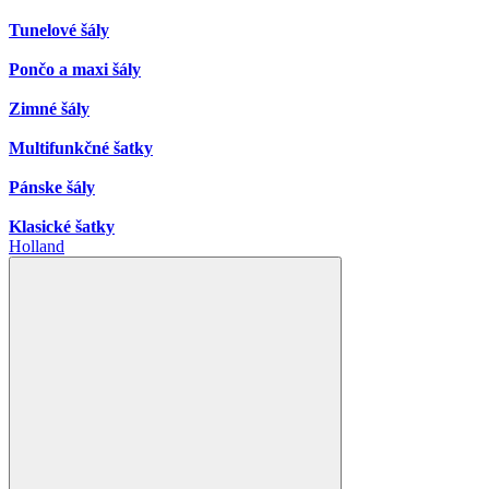
Tunelové šály
Pončo a maxi šály
Zimné šály
Multifunkčné šatky
Pánske šály
Klasické šatky
Holland