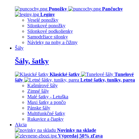
Ponožky
Pančuchy
Legíny
Veselé ponožky
Silonkové ponožky
Silonkové podkolienky
Samodržiace silonky
Návleky na nohy a čižmy
Šály
Šály, šatky
Klasické šatky
Tunelové
šály
Letné šatky, tuniky, parea
Kašmírové šály
Zimné šály
Malé šatky - Letuška
Maxi šatky a pončo
Pánske šály
Multifunkčné šatky
Rukavice a čiapky
Akcia
Novinky na sklade
Výpredaj 50% zľava