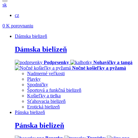
sk
cz
0
K porovnaniu
Dámska bielizeň
Dámska bielizeň
Podprsenky
Nohavičky a tangá
Nočné košieľky a pyžamá
Nadmerné veľkosti
Plavky
Spodničky
Športová a funkčná bielizeň
Košieľky a tielka
Sťahovacia bielizeň
Erotická bielizeň
Pánska bielizeň
Pánska bielizeň