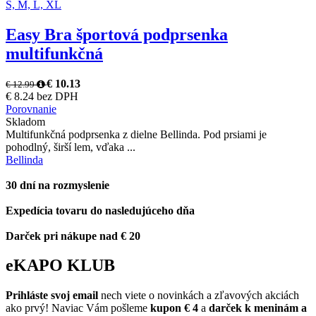
S,
M,
L,
XL
Easy Bra športová podprsenka
multifunkčná
€ 10.13
€ 12.99
€ 8.24 bez DPH
Porovnanie
Skladom
Multifunkčná podprsenka z dielne Bellinda. Pod prsiami je
pohodlný, širší lem, vďaka ...
Bellinda
30 dní na rozmyslenie
Expedícia tovaru do nasledujúceho dňa
Darček pri nákupe nad € 20
eKAPO KLUB
Prihláste
svoj email
nech viete o novinkách a zľavových akciách
ako prvý! Naviac Vám pošleme
kupon € 4
a
darček k meninám a