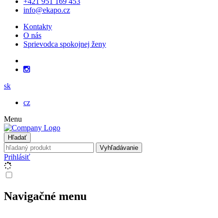
+421 951 169 453
info@ekapo.cz
Kontakty
O nás
Sprievodca spokojnej ženy
sk
cz
Menu
Hľadať
Vyhľadávanie
Prihlásiť
Navigačné menu