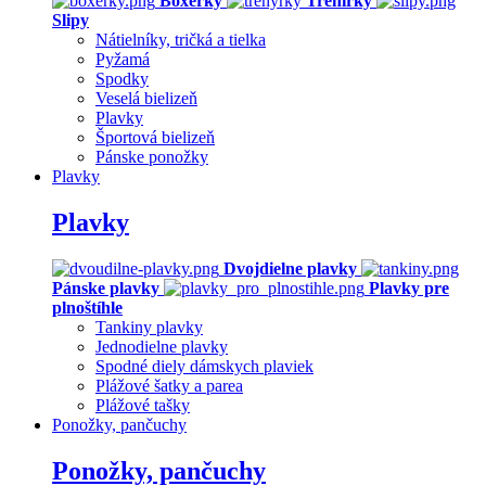
Boxerky
Trenírky
Slipy
Nátielníky, tričká a tielka
Pyžamá
Spodky
Veselá bielizeň
Plavky
Športová bielizeň
Pánske ponožky
Plavky
Plavky
Dvojdielne plavky
Pánske plavky
Plavky pre
plnoštíhle
Tankiny plavky
Jednodielne plavky
Spodné diely dámskych plaviek
Plážové šatky a parea
Plážové tašky
Ponožky, pančuchy
Ponožky, pančuchy