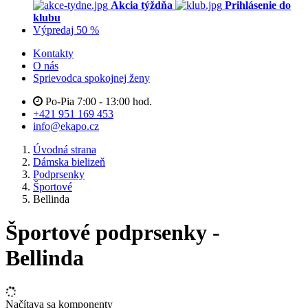
Akcia týždňa
Prihlásenie do
klubu
Výpredaj 50 %
Kontakty
O nás
Sprievodca spokojnej ženy
Po-Pia 7:00 - 13:00 hod.
+421 951 169 453
info@ekapo.cz
Úvodná strana
Dámska bielizeň
Podprsenky
Športové
Bellinda
Športové podprsenky -
Bellinda
Načítava sa komponenty