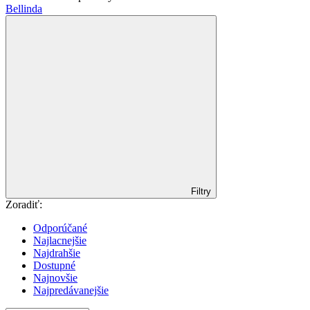
Bellinda
Filtry
Zoradiť:
Odporúčané
Najlacnejšie
Najdrahšie
Dostupné
Najnovšie
Najpredávanejšie