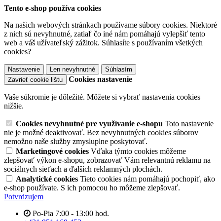
Tento e-shop používa cookies
Na našich webových stránkach používame súbory cookies. Niektoré
z nich sú nevyhnutné, zatiaľ čo iné nám pomáhajú vylepšiť tento
web a váš užívateľský zážitok. Súhlasíte s používaním všetkých
cookies?
Nastavenie
Len nevyhnutné
Súhlasím
Cookies nastavenie
Zavrieť cookie lištu
Vaše súkromie je dôležité. Môžete si vybrať nastavenia cookies
nižšie.
Cookies nevyhnutné pre využívanie e-shopu
Toto nastavenie
nie je možné deaktivovať. Bez nevyhnutných cookies súborov
nemožno naše služby zmysluplne poskytovať.
Marketingové cookies
Vďaka týmto cookies môžeme
zlepšovať výkon e-shopu, zobrazovať Vám relevantnú reklamu na
sociálnych sieťach a ďalších reklamných plochách.
Analytické cookies
Tieto cookies nám pomáhajú pochopiť, ako
e-shop používate. S ich pomocou ho môžeme zlepšovať.
Potvrdzujem
Po-Pia 7:00 - 13:00 hod.