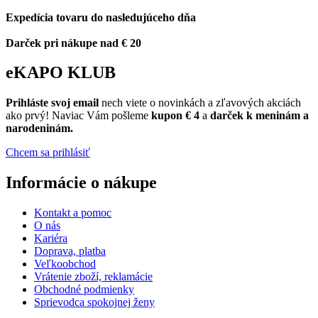
Expedícia tovaru do nasledujúceho dňa
Darček pri nákupe nad € 20
eKAPO KLUB
Prihláste
svoj email
nech viete o novinkách a zľavových akciách
ako prvý! Naviac Vám pošleme
kupon € 4
a
darček k meninám a
narodeninám.
Chcem sa prihlásiť
Informácie o nákupe
Kontakt a pomoc
O nás
Kariéra
Doprava, platba
Veľkoobchod
Vrátenie zboží, reklamácie
Obchodné podmienky
Sprievodca spokojnej ženy