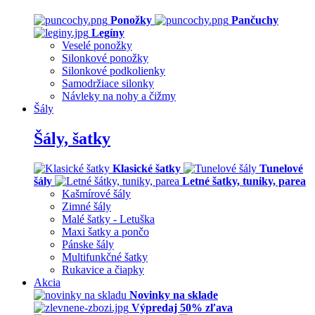
Ponožky
Pančuchy
Legíny
Veselé ponožky
Silonkové ponožky
Silonkové podkolienky
Samodržiace silonky
Návleky na nohy a čižmy
Šály
Šály, šatky
Klasické šatky
Tunelové
šály
Letné šatky, tuniky, parea
Kašmírové šály
Zimné šály
Malé šatky - Letuška
Maxi šatky a pončo
Pánske šály
Multifunkčné šatky
Rukavice a čiapky
Akcia
Novinky na sklade
Výpredaj 50% zľava