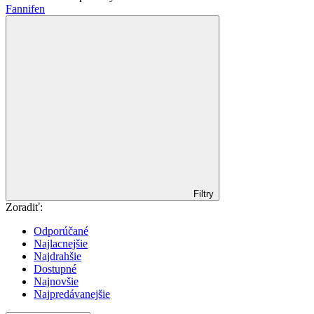
Fannifen
Filtry
Zoradiť:
Odporúčané
Najlacnejšie
Najdrahšie
Dostupné
Najnovšie
Najpredávanejšie