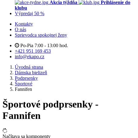
Akcia týždňa
Prihlásenie do
klubu
Výpredaj 50 %
Kontakty
O nás
Sprievodca spokojnej ženy
Po-Pia 7:00 - 13:00 hod.
+421 951 169 453
info@ekapo.cz
Úvodná strana
Dámska bielizeň
Podprsenky
Športové
Fannifen
Športové podprsenky -
Fannifen
Načítava sa komponenty