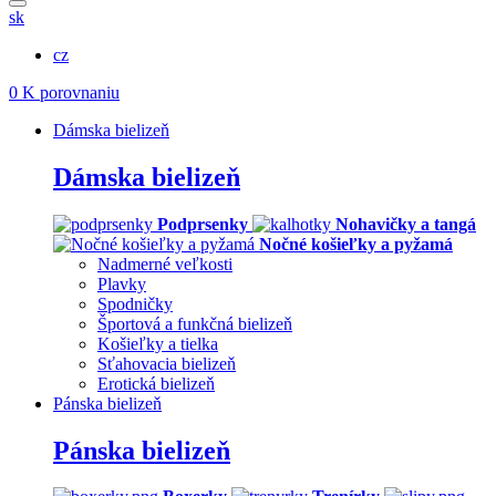
sk
cz
0
K porovnaniu
Dámska bielizeň
Dámska bielizeň
Podprsenky
Nohavičky a tangá
Nočné košieľky a pyžamá
Nadmerné veľkosti
Plavky
Spodničky
Športová a funkčná bielizeň
Košieľky a tielka
Sťahovacia bielizeň
Erotická bielizeň
Pánska bielizeň
Pánska bielizeň