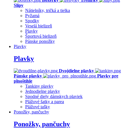
Boxerky
Trenírky
Slipy
Nátielníky, tričká a tielka
Pyžamá
Spodky
Veselá bielizeň
Plavky
Športová bielizeň
Pánske ponožky
Plavky
Plavky
Dvojdielne plavky
Pánske plavky
Plavky pre
plnoštíhle
Tankiny plavky
Jednodielne plavky
Spodné diely dámskych plaviek
Plážové šatky a parea
Plážové tašky
Ponožky, pančuchy
Ponožky, pančuchy