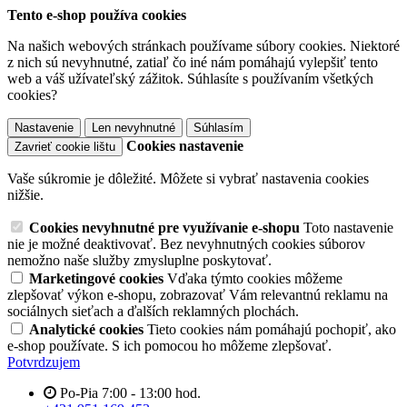
Tento e-shop používa cookies
Na našich webových stránkach používame súbory cookies. Niektoré
z nich sú nevyhnutné, zatiaľ čo iné nám pomáhajú vylepšiť tento
web a váš užívateľský zážitok. Súhlasíte s používaním všetkých
cookies?
Nastavenie
Len nevyhnutné
Súhlasím
Cookies nastavenie
Zavrieť cookie lištu
Vaše súkromie je dôležité. Môžete si vybrať nastavenia cookies
nižšie.
Cookies nevyhnutné pre využívanie e-shopu
Toto nastavenie
nie je možné deaktivovať. Bez nevyhnutných cookies súborov
nemožno naše služby zmysluplne poskytovať.
Marketingové cookies
Vďaka týmto cookies môžeme
zlepšovať výkon e-shopu, zobrazovať Vám relevantnú reklamu na
sociálnych sieťach a ďalších reklamných plochách.
Analytické cookies
Tieto cookies nám pomáhajú pochopiť, ako
e-shop používate. S ich pomocou ho môžeme zlepšovať.
Potvrdzujem
Po-Pia 7:00 - 13:00 hod.