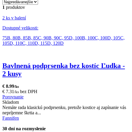
1
produktov
2 ks v balení
Dostupné velikosti:
75B,
80B,
85B,
85C,
90B,
90C,
95D,
100B,
100C,
100D,
105C,
105D,
110C,
110D,
115D,
120D
Bavlnená podprsenka bez kostíc Ľudka -
2 kusy
€ 8.99
/ks
€ 7.31
bez DPH
/ks
Porovnanie
Skladom
Nemáte rada klasickú podprsenku, pretože kostice aj zapínanie vás
nepríjemne škrtia a...
Fannifen
30 dní na rozmyslenie