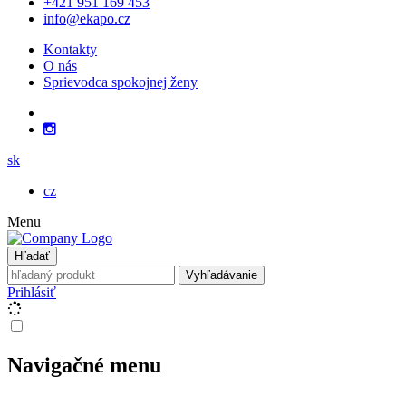
+421 951 169 453
info@ekapo.cz
Kontakty
O nás
Sprievodca spokojnej ženy
sk
cz
Menu
Hľadať
Vyhľadávanie
Prihlásiť
Navigačné menu