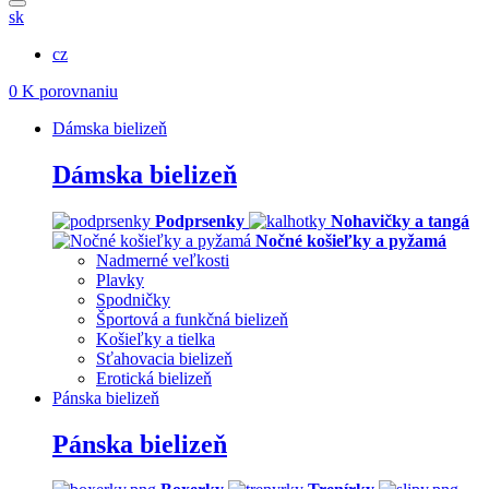
sk
cz
0
K porovnaniu
Dámska bielizeň
Dámska bielizeň
Podprsenky
Nohavičky a tangá
Nočné košieľky a pyžamá
Nadmerné veľkosti
Plavky
Spodničky
Športová a funkčná bielizeň
Košieľky a tielka
Sťahovacia bielizeň
Erotická bielizeň
Pánska bielizeň
Pánska bielizeň