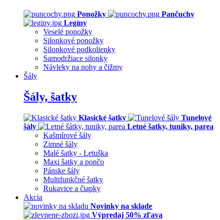
Ponožky
Pančuchy
Legíny
Veselé ponožky
Silonkové ponožky
Silonkové podkolienky
Samodržiace silonky
Návleky na nohy a čižmy
Šály
Šály, šatky
Klasické šatky
Tunelové
šály
Letné šatky, tuniky, parea
Kašmírové šály
Zimné šály
Malé šatky - Letuška
Maxi šatky a pončo
Pánske šály
Multifunkčné šatky
Rukavice a čiapky
Akcia
Novinky na sklade
Výpredaj 50% zľava