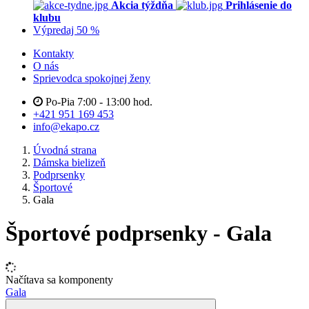
Akcia týždňa
Prihlásenie do
klubu
Výpredaj 50 %
Kontakty
O nás
Sprievodca spokojnej ženy
Po-Pia 7:00 - 13:00 hod.
+421 951 169 453
info@ekapo.cz
Úvodná strana
Dámska bielizeň
Podprsenky
Športové
Gala
Športové podprsenky - Gala
Načítava sa komponenty
Gala