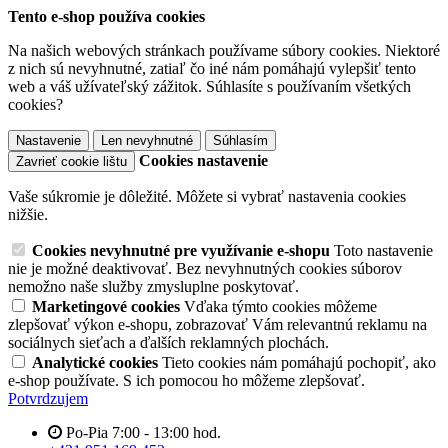
Tento e-shop používa cookies
Na našich webových stránkach používame súbory cookies. Niektoré
z nich sú nevyhnutné, zatiaľ čo iné nám pomáhajú vylepšiť tento
web a váš užívateľský zážitok. Súhlasíte s používaním všetkých
cookies?
Nastavenie
Len nevyhnutné
Súhlasím
Cookies nastavenie
Zavrieť cookie lištu
Vaše súkromie je dôležité. Môžete si vybrať nastavenia cookies
nižšie.
Cookies nevyhnutné pre využívanie e-shopu
Toto nastavenie
nie je možné deaktivovať. Bez nevyhnutných cookies súborov
nemožno naše služby zmysluplne poskytovať.
Marketingové cookies
Vďaka týmto cookies môžeme
zlepšovať výkon e-shopu, zobrazovať Vám relevantnú reklamu na
sociálnych sieťach a ďalších reklamných plochách.
Analytické cookies
Tieto cookies nám pomáhajú pochopiť, ako
e-shop používate. S ich pomocou ho môžeme zlepšovať.
Potvrdzujem
Po-Pia 7:00 - 13:00 hod.