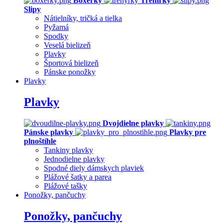
Boxerky
Trenírky
Slipy
Nátielníky, tričká a tielka
Pyžamá
Spodky
Veselá bielizeň
Plavky
Športová bielizeň
Pánske ponožky
Plavky
Plavky
Dvojdielne plavky
Pánske plavky
Plavky pre
plnoštíhle
Tankiny plavky
Jednodielne plavky
Spodné diely dámskych plaviek
Plážové šatky a parea
Plážové tašky
Ponožky, pančuchy
Ponožky, pančuchy