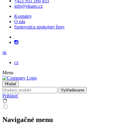
+421 951 169 453
info@ekapo.cz
Kontakty
O nás
Sprievodca spokojnej ženy
sk
cz
Menu
Hľadať
Vyhľadávanie
Prihlásiť
Navigačné menu