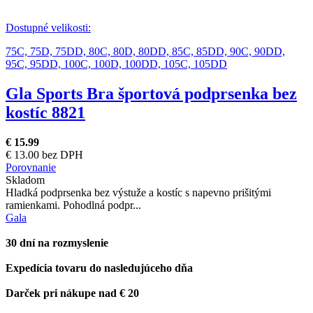
Dostupné velikosti:
75C,
75D,
75DD,
80C,
80D,
80DD,
85C,
85DD,
90C,
90DD,
95C,
95DD,
100C,
100D,
100DD,
105C,
105DD
Gla Sports Bra športová podprsenka bez
kostíc 8821
€ 15.99
€ 13.00 bez DPH
Porovnanie
Skladom
Hladká podprsenka bez výstuže a kostíc s napevno prišitými
ramienkami. Pohodlná podpr...
Gala
30 dní na rozmyslenie
Expedícia tovaru do nasledujúceho dňa
Darček pri nákupe nad € 20