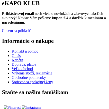
eKAPO KLUB
Prihláste
svoj email
nech viete o novinkách a zľavových akciách
ako prvý! Naviac Vám pošleme
kupon € 4
a
darček k meninám a
narodeninám.
Chcem sa prihlásiť
Informácie o nákupe
Kontakt a pomoc
O nás
Kariéra
Doprava, platba
Veľkoobchod
Vrátenie zboží, reklamácie
Obchodné podmienky
Sprievodca spokojnej ženy
Staňte sa našim fanúšikom