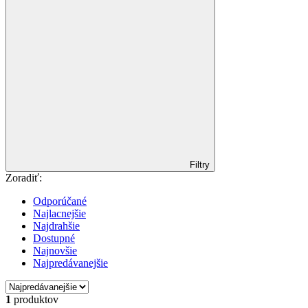
Filtry
Zoradiť:
Odporúčané
Najlacnejšie
Najdrahšie
Dostupné
Najnovšie
Najpredávanejšie
1
produktov