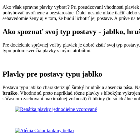
Ako však správne plavky vybrať? Pri posudzovaní vhodnosti plaviek 
pohybovať uvoľnene a bezstarostne. Ďalej nesmie nikde tlačiť alebo 
sebavedomie ženy aj v tom, že budú lichotiť jej postave. A práve na t
Ako spoznať svoj typ postavy - jablko, hru
Pre docielenie správnej voľby plaviek je dobré zistiť svoj typ postav
typu pritom svedčia plavky s inými atribútmi.
Plavky pre postavy typu jablko
Postavu typu jablko charakterizujú široký hrudník a absencia pása. 
bruško
. Vhodné sú preto napríklad rôzne plavky s hlbokým vykrojením
súčasnom zachovaní maximálnej voľnosti) či bikiny (tu sú ideálne noh