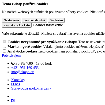
Tento e-shop používa cookies
Na našich webových stránkach používame súbory cookies. Niektoré z 
Nastavenie
Len nevyhnutné
Súhlasím
Cookies nastavenie
Zavrieť cookie lištu
Vaše súkromie je dôležité. Môžete si vybrať nastavenia cookies nižšie
Cookies nevyhnutné pre využívanie e-shopu
Toto nastavenie 
Marketingové cookies
Vďaka týmto cookies môžeme zlepšovať v
Analytické cookies
Tieto cookies nám pomáhajú pochopiť, ako 
Potvrdzujem
Po-Pia 7:00 - 13:00 hod.
+421 951 169 453
info@ekapo.cz
Kontakty
O nás
Sprievodca spokojnej ženy