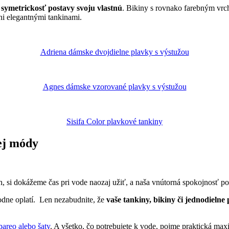
 symetrickosť postavy svoju vlastnú
. Bikiny s rovnako farebným vr
i elegantnými tankinami.
Adriena dámske dvojdielne plavky s výstužou
Agnes dámske vzorované plavky s výstužou
Sisifa Color plavkové tankiny
ej módy
h, si dokážeme čas pri vode naozaj užiť, a naša vnútorná spokojnosť po
hodne oplatí. Len nezabudnite, že
vaše tankiny, bikiny či jednodieln
pareo
alebo
šaty
. A všetko, čo potrebujete k vode, pojme praktická max