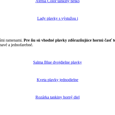
Aténia Color tankiny tielko
Lady plavky s výstužou i
šími ramenami.
Pre ňu sú vhodné plavky zdôrazňujúce hornú časť te
tmavé a jednofarebné.
Salma Blue dvojdielne plavky
Kveta plavky jednodielne
Rozárka tankiny horný diel