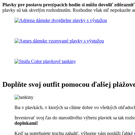
Plavky pre postavu presýpacích hodín si môžu dovoliť zdôrazniť
plavky sú tak skvelým rozhodnutím. Rozhodne však nič nepokazíte an
Doplňte svoj outfit pomocou ďalšej plážov
Iba v plavkách, v ktorých sa cítime dobre vo všetkých ohľadoc
Investovať svoj čas do starostlivého výberu plaviek sa tak roz
doplnkami!
Keď sa potrebujete trochu zahaliť, výborne vám poslúži ľahké