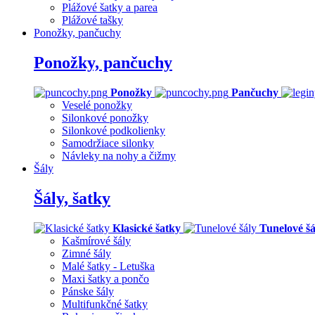
Plážové šatky a parea
Plážové tašky
Ponožky, pančuchy
Ponožky, pančuchy
Ponožky
Pančuchy
Veselé ponožky
Silonkové ponožky
Silonkové podkolienky
Samodržiace silonky
Návleky na nohy a čižmy
Šály
Šály, šatky
Klasické šatky
Tunelové šá
Kašmírové šály
Zimné šály
Malé šatky - Letuška
Maxi šatky a pončo
Pánske šály
Multifunkčné šatky