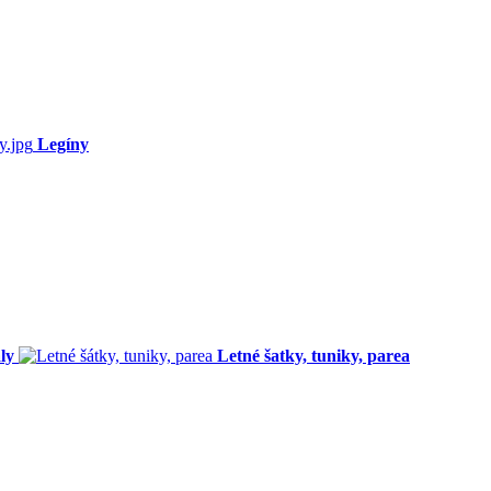
Legíny
ly
Letné šatky, tuniky, parea