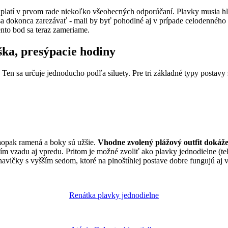
platí v prvom rade niekoľko všeobecných odporúčaní. Plavky musia hla
sa dokonca zarezávať - ​​mali by byť pohodlné aj v prípade celodennéh
ento bod sa teraz zameriame.
ška, presýpacie hodiny
y. Ten sa určuje jednoducho podľa siluety. Pre tri základné typy posta
Naopak ramená a boky sú užšie.
Vhodne zvolený plážový outfit dokáže
 vzadu aj vpredu. Pritom je možné zvoliť ako plavky jednodielne (telo s
avičky s vyšším sedom, ktoré na plnoštíhlej postave dobre fungujú aj v
Renátka plavky jednodielne