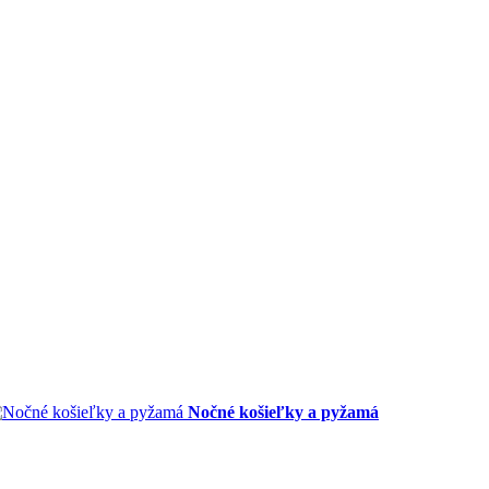
Nočné košieľky a pyžamá