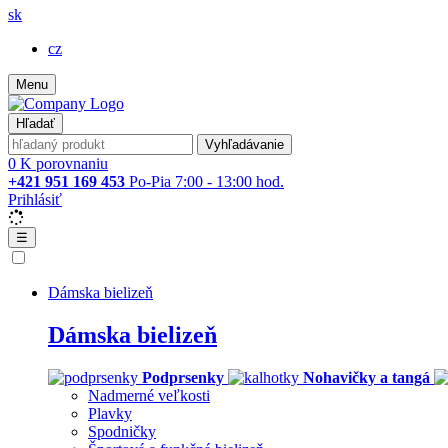
sk
cz
Menu
Hľadať
Vyhľadávanie
0
K porovnaniu
+421 951 169 453
Po-Pia 7:00 - 13:00 hod.
Prihlásiť
☰
Dámska bielizeň
Dámska bielizeň
Podprsenky
Nohavičky a tangá
Nadmerné veľkosti
Plavky
Spodničky