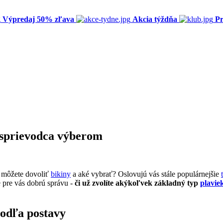
Výpredaj 50% zľava
Akcia týždňa
Pr
ý sprievodca výberom
i môžete dovoliť
bikiny
a aké vybrať?
Oslovujú vás stále populárnejšie
pre vás dobrú správu -
či už zvolíte akýkoľvek základný typ
plavie
podľa postavy