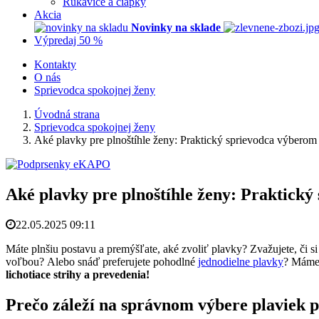
Rukavice a čiapky
Akcia
Novinky na sklade
Výpredaj 50 %
Kontakty
O nás
Sprievodca spokojnej ženy
Úvodná strana
Sprievodca spokojnej ženy
Aké plavky pre plnoštíhle ženy: Praktický sprievodca výberom
Aké plavky pre plnoštíhle ženy: Praktick
22.05.2025 09:11
Máte plnšiu postavu a premýšľate, aké zvoliť plavky? Zvažujete, či s
voľbou?
Alebo snáď preferujete pohodlné
jednodielne plavky
? Máme 
lichotiace strihy a prevedenia!
Prečo záleží na správnom výbere plaviek 