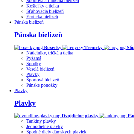
Športová a funkčná bielizeň
Košieľky a tielka
Sťahovacia bielizeň
Erotická bielizeň
Pánska bielizeň
Pánska bielizeň
Boxerky
Trenírky
Sli
Nátielníky, tričká a tielka
Pyžamá
Spodky
Veselá bielizeň
Plavky
Športová bielizeň
Pánske ponožky
Plavky
Plavky
Dvojdielne plavky
Pá
Tankiny plavky
Jednodielne plavky
Spodné diely dámskych plaviek