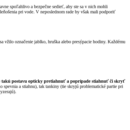
vne spoľahlivo a bezpečne sedieť, aby ste sa v nich mohli
o leňošenia pri vode. V neposlednom rade by však mali podporiť
vy sa vžilo označenie jablko, hruška alebo presýpacie hodiny. Každému
 takú postavu opticky pretiahnuť a poprípade stiahnuť či skryť
pevnia a stiahnu), tak tankiny (tie skryjú problematické partie pri
yzerajú).