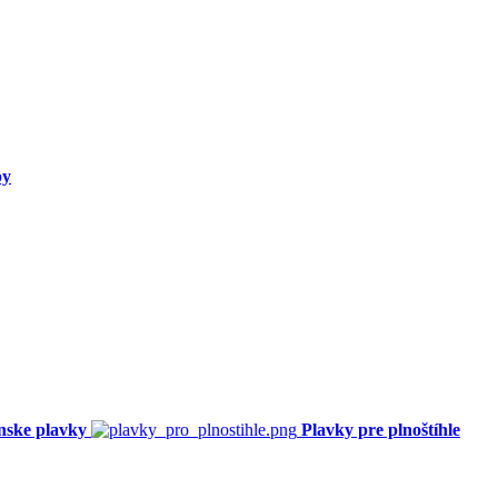
py
nske plavky
Plavky pre plnoštíhle