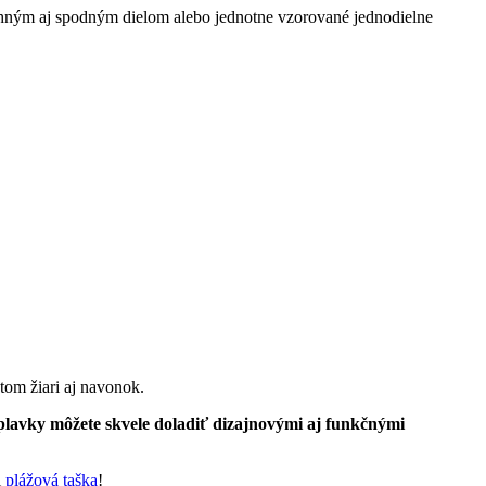
chným aj spodným dielom alebo jednotne vzorované jednodielne
tom žiari aj navonok.
e plavky môžete skvele doladiť dizajnovými aj funkčnými
i
plážová taška
!