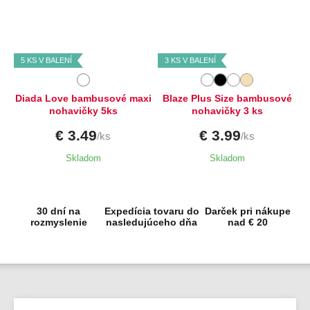
Dostupné velikosti:
Dostupné velikosti:
4XL
XL,
XXL,
4XL,
5XL,
6XL,
7XL
5 KS V BALENÍ
3 KS V BALENÍ
Diada Love bambusové maxi
Blaze Plus Size bambusové
nohavičky 5ks
nohavičky 3 ks
€ 3.49
€ 3.99
/ks
/ks
Skladom
Skladom
30 dní na
Expedícia tovaru do
Darček pri nákupe
rozmyslenie
nasledujúceho dňa
nad € 20