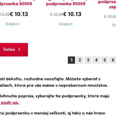
podprse
dprsenka 90009
podprsenka 90009
zap
€ 10.13
€ 10.13
 12.99
€ 12.99
€ 10.9
Skladom
Skladom
Sk
Ďalšie
1
2
3
4
5
6
asti dekoltu,
rozhodne nezúfajte. Môžete vyberať z
stiach, ktoré pre vás máme v neprebernom množstve.
dvihnutie poprsia, vyberajte tie podprsenky, ktoré majú
 push-up.
nú podprsenku v menšej veľkosti, aj takú u nás hravo