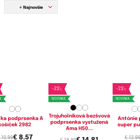
:
Najnovšie
stupné velikosti:
Dostupné velikosti:
Dostupn
5A,
70A,
75A,
80A
M,
L,
XXL
75A,
80
-
22
-
22
%
%
A
NOVINKA
NOVINKA
Trojuholniková bezšvová
lka podprsenka A
Antónie
podprsenka vystužená
košíček 2982
super pu
Ama H50...
€ 8.57
 10.99
€ 12.9