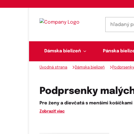
Dámska bielizeň
Pánska bieliz
Úvodná strana
Dámska bielizeň
Podprsenk
Dámska bielizeň
Pánska bielizeň
Plavky
Ponožky, pančuchy
Šály, šatky
Podprsenky malých
Pre ženy a dievčatá s menšími košíčkami
Zobraziť viac
Novinky na sklade
Dvojdielne plavky
Klasické šatky
Podprsenky
Ponožky
Boxerky