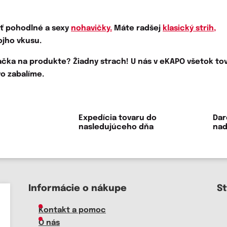
iť pohodlné a sexy
nohavičky.
Máte radšej
klasický strih,
ojho vkusu.
sačka na produkte?
Žiadny strach! U nás v eKAPO všetok to
o zabalíme.
Expedícia tovaru do
Dar
nasledujúceho dňa
nad
Informácie o nákupe
S
Kontakt a pomoc
O nás