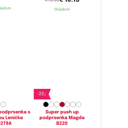
€ 10.13
€ 12.99
ladom
Skladom
é velikosti:
Dostupné velikosti:
,
70A,
75A
80A,
85A,
90A,
95A
-
22
%
podprsenka s
Super push up
ou Lenička
podprsenka Magda
6279A
B220