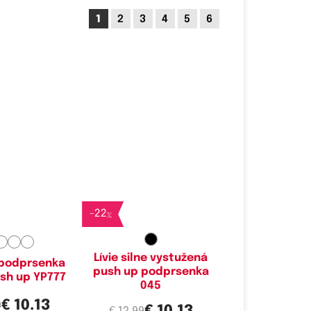
1
2
3
4
5
6
é velikosti:
Dostupné velikosti:
A,
85A,
90A
75A,
80A,
85A
-
22
%
Lívie silne vystužená
 podprsenka
push up podprsenka
sh up YP777
045
€ 10.13
9