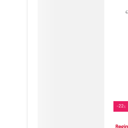
€
Do
-
22
%
Regin