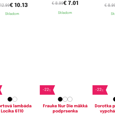
€ 7.01
€ 8.99
€ 10.13
 12.99
€ 8.9
Skladom
Skladom
Sk
stupné velikosti:
Dostupné velikosti:
Dostupn
M,
L
S,
M,
L
80
-
22
-
22
%
%
ortová lambáda
Frauke Nur Die mäkká
Dorotka 
Locika 6110
podprsenka
vypchá