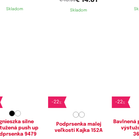
€ 14.81
€ 18.99
Skladom
Sk
Skladom
stupné velikosti:
Dostupné velikosti:
Dostupn
80A,
85A
70A,
75A,
80A
65A
-
22
-
22
%
%
gnieszka silne
Bavlnená 
Podprsenka malej
tužená push up
výstuž
veľkosti Kajka 152A
dprsenka 9479
3