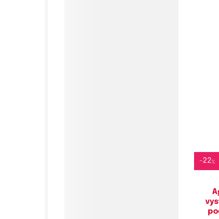
Do
-
22
%
A
vys
po