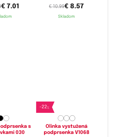
€ 7.01
€ 8.57
9
€ 10.99
ladom
Skladom
é velikosti:
Dostupné velikosti:
A,
85A
75B,
80B,
85B
-
22
%
podprsenka s
Olinka vystužená
vkami 030
podprsenka V1068