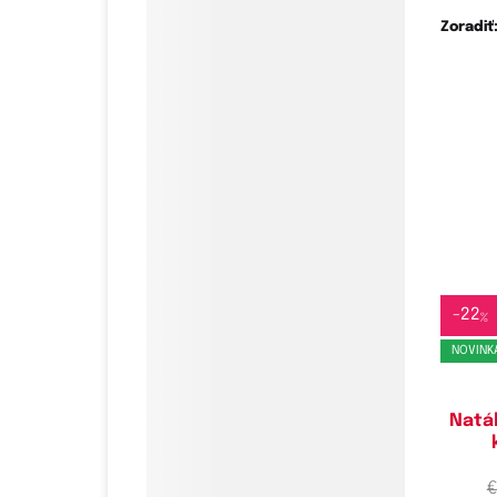
Zoradiť
Do
6
-
22
%
NOVINK
Natá
€