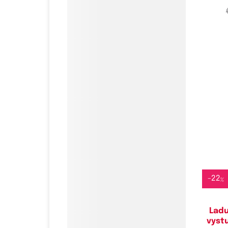
Do
7
-
22
%
Lad
vyst