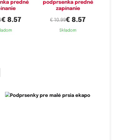
nka predné
podprsenka predné
ínanie
zapínanie
€ 8.57
€ 8.57
9
€ 10.99
ladom
Skladom