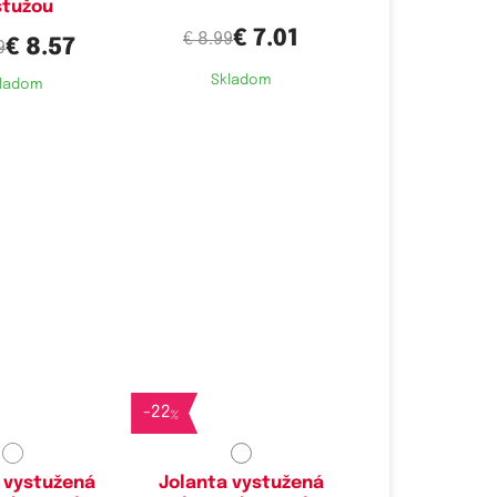
stužou
€ 7.01
€ 8.99
€ 8.57
9
Skladom
ladom
é velikosti:
Dostupné velikosti:
B,
85A,
85B,
90B
75A,
80A,
85A
-
22
%
 vystužená
Jolanta vystužená