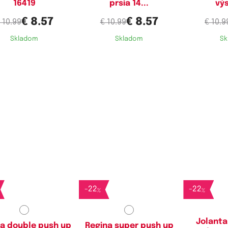
16419
prsia 14...
vý
€ 8.57
€ 8.57
 10.99
€ 10.99
€ 10.9
Skladom
Skladom
Sk
stupné velikosti:
Dostupné velikosti:
Dostupn
80B,
85B
80B,
85B
75A,
80A,
80
-
22
-
22
%
%
Jolanta
a double push up
Regina super push up