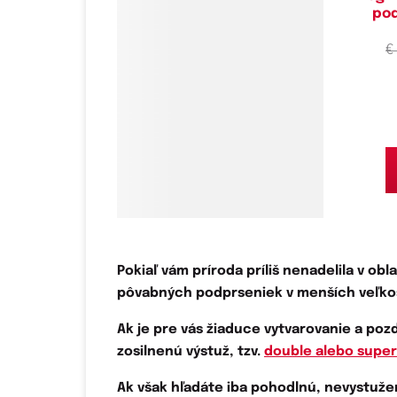
po
€
Pokiaľ vám príroda príliš nenadelila v obl
pôvabných podprseniek v menších veľko
Ak je pre vás žiaduce vytvarovanie a poz
zosilnenú výstuž, tzv.
double alebo super
Ak však hľadáte iba pohodlnú, nevystuže