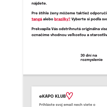
nájdete.
Pre štíhle ženy môžeme taktiež odporuč
tangá
alebo
brazilky?
Vyberte si podľa sv
Prekvapila Vás odstrihnutá originálna vi
označíme vhodnou veľkosťou a starostliv
30 dní na
rozmyslenie
eKAPO KLUB
Prihláste
svoj email
nech viete o