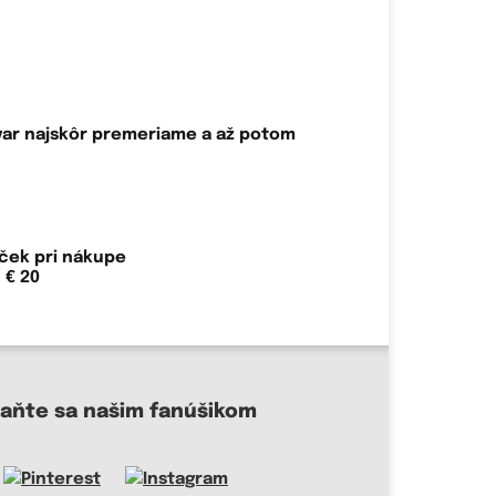
var najskôr premeriame a až potom
ček pri nákupe
 € 20
taňte sa našim fanúšikom