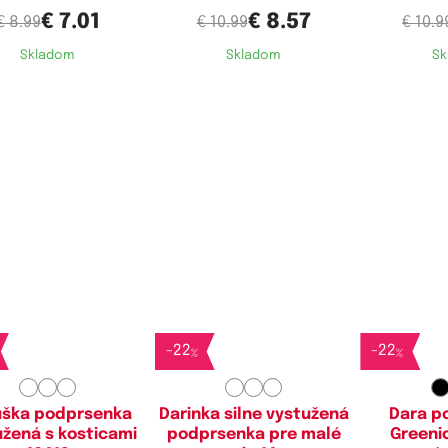
€ 7.01
€ 8.57
€ 8.99
€ 10.99
€ 10.9
Skladom
Skladom
Sk
stupné velikosti:
Dostupné velikosti:
Dostupn
5B,
80B,
85B,
90B
75B,
80B,
85B
-
22
-
22
%
%
uška podprsenka
Darinka silne vystužená
Dara p
užená s kosticami
podprsenka pre malé
Greenic