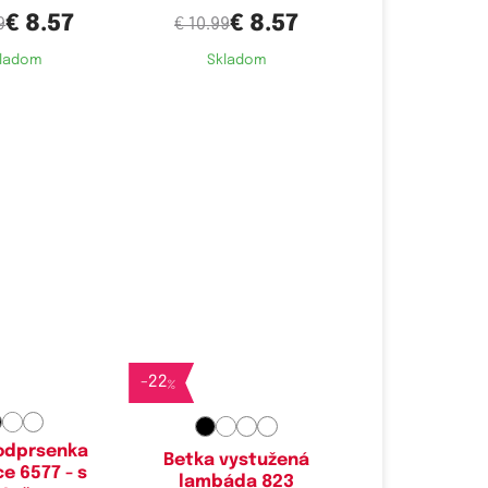
€ 8.57
€ 8.57
9
€ 10.99
ladom
Skladom
é velikosti:
Dostupné velikosti:
M,
XL
M
-
22
%
odprsenka
Betka vystužená
e 6577 - s
lambáda 823