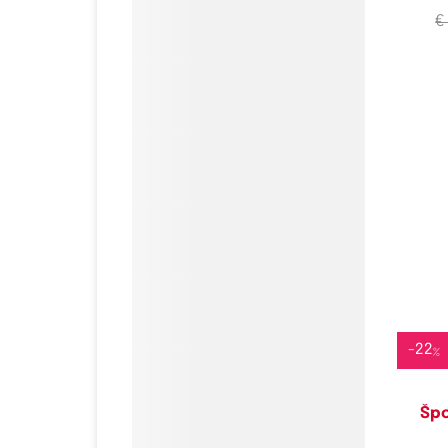
€
Do
-
22
%
Šp