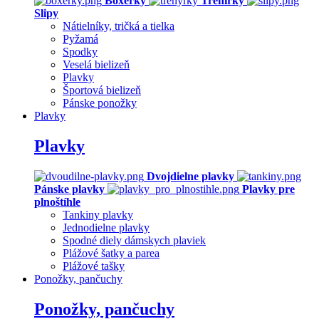
Boxerky
Trenírky
Slipy
Nátielníky, tričká a tielka
Pyžamá
Spodky
Veselá bielizeň
Plavky
Športová bielizeň
Pánske ponožky
Plavky
Plavky
Dvojdielne plavky
Pánske plavky
Plavky pre
plnoštíhle
Tankiny plavky
Jednodielne plavky
Spodné diely dámskych plaviek
Plážové šatky a parea
Plážové tašky
Ponožky, pančuchy
Ponožky, pančuchy