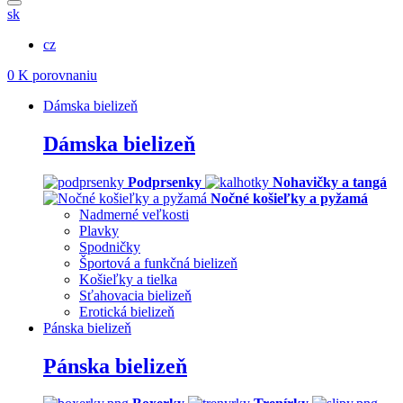
sk
cz
0
K porovnaniu
Dámska bielizeň
Dámska bielizeň
Podprsenky
Nohavičky a tangá
Nočné košieľky a pyžamá
Nadmerné veľkosti
Plavky
Spodničky
Športová a funkčná bielizeň
Košieľky a tielka
Sťahovacia bielizeň
Erotická bielizeň
Pánska bielizeň
Pánska bielizeň