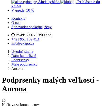
Akcia týždňa
Prihlásenie do
klubu
Výpredaj 50 %
Kontakty
O nás
Sprievodca spokojnej ženy
Po-Pia 7:00 - 13:00 hod.
+421 951 169 453
info@ekapo.cz
Úvodná strana
Dámska bielizeň
Podprsenky
Malé podprsenky
Ancona
Podprsenky malých veľkostí -
Ancona
Načítava sa komponenty