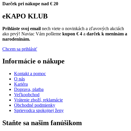
Darček pri nákupe nad € 20
eKAPO KLUB
Prihláste
svoj email
nech viete o novinkách a zľavových akciách
ako prvý! Naviac Vám pošleme
kupon € 4
a
darček k meninám a
narodeninám.
Chcem sa prihlásiť
Informácie o nákupe
Kontakt a pomoc
O nás
Kariéra
Doprava, platba
Veľkoobchod
Vrátenie zboží, reklamácie
Obchodné podmienky
Sprievodca spokojnej ženy
Staňte sa našim fanúšikom