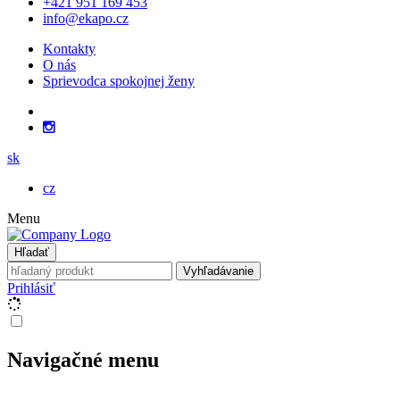
+421 951 169 453
info@ekapo.cz
Kontakty
O nás
Sprievodca spokojnej ženy
sk
cz
Menu
Hľadať
Vyhľadávanie
Prihlásiť
Navigačné menu