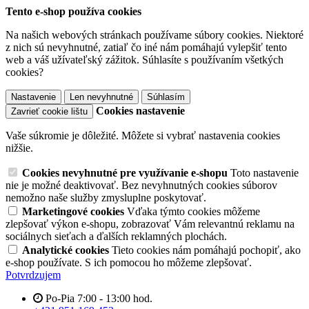
Tento e-shop používa cookies
Na našich webových stránkach používame súbory cookies. Niektoré
z nich sú nevyhnutné, zatiaľ čo iné nám pomáhajú vylepšiť tento
web a váš užívateľský zážitok. Súhlasíte s používaním všetkých
cookies?
Nastavenie
Len nevyhnutné
Súhlasím
Cookies nastavenie
Zavrieť cookie lištu
Vaše súkromie je dôležité. Môžete si vybrať nastavenia cookies
nižšie.
Cookies nevyhnutné pre využívanie e-shopu
Toto nastavenie
nie je možné deaktivovať. Bez nevyhnutných cookies súborov
nemožno naše služby zmysluplne poskytovať.
Marketingové cookies
Vďaka týmto cookies môžeme
zlepšovať výkon e-shopu, zobrazovať Vám relevantnú reklamu na
sociálnych sieťach a ďalších reklamných plochách.
Analytické cookies
Tieto cookies nám pomáhajú pochopiť, ako
e-shop používate. S ich pomocou ho môžeme zlepšovať.
Potvrdzujem
Po-Pia 7:00 - 13:00 hod.