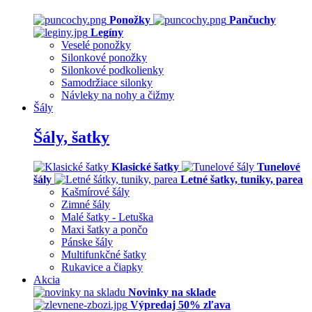
Ponožky
Pančuchy
Legíny
Veselé ponožky
Silonkové ponožky
Silonkové podkolienky
Samodržiace silonky
Návleky na nohy a čižmy
Šály
Šály, šatky
Klasické šatky
Tunelové
šály
Letné šatky, tuniky, parea
Kašmírové šály
Zimné šály
Malé šatky - Letuška
Maxi šatky a pončo
Pánske šály
Multifunkčné šatky
Rukavice a čiapky
Akcia
Novinky na sklade
Výpredaj 50% zľava