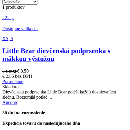
1
produktov
-
22
%
Dostupné velikosti:
XS,
S
Little Bear dievčenská podprsenka s
mäkkou výstužou
€ 3.50
€ 4.49
€ 2.85 bez DPH
Porovnanie
Skladom
Dievčenská podprsenka Little Bear poteší každú dospievajúcu
slečnu. Roztomilá potlač ...
Ancona
30 dní na rozmyslenie
Expedícia tovaru do nasledujúceho dňa