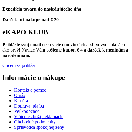
Expedícia tovaru do nasledujúceho dňa
Darček pri nákupe nad € 20
eKAPO KLUB
Prihláste
svoj email
nech viete o novinkách a zľavových akciách
ako prvý! Naviac Vám pošleme
kupon € 4
a
darček k meninám a
narodeninám.
Chcem sa prihlásiť
Informácie o nákupe
Kontakt a pomoc
O nás
Kariéra
Doprava, platba
Veľkoobchod
Vrátenie zboží, reklamácie
Obchodné podmienky
Sprievodca spokojnej ženy