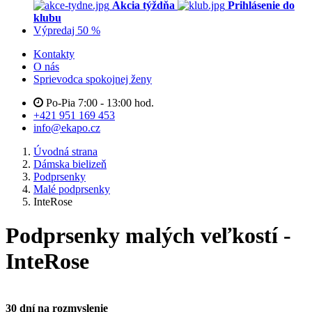
Akcia týždňa
Prihlásenie do
klubu
Výpredaj 50 %
Kontakty
O nás
Sprievodca spokojnej ženy
Po-Pia 7:00 - 13:00 hod.
+421 951 169 453
info@ekapo.cz
Úvodná strana
Dámska bielizeň
Podprsenky
Malé podprsenky
InteRose
Podprsenky malých veľkostí -
InteRose
30 dní na rozmyslenie