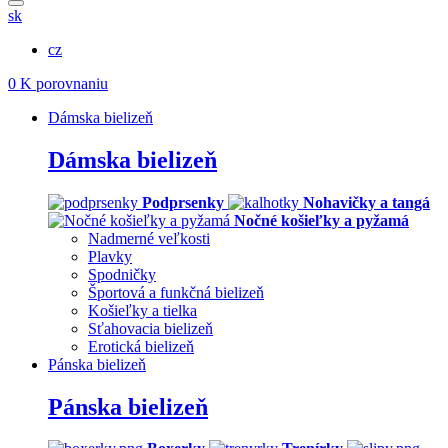
sk
cz
0
K porovnaniu
Dámska bielizeň
Dámska bielizeň
Podprsenky
Nohavičky a tangá
Nočné košieľky a pyžamá
Nadmerné veľkosti
Plavky
Spodničky
Športová a funkčná bielizeň
Košieľky a tielka
Sťahovacia bielizeň
Erotická bielizeň
Pánska bielizeň
Pánska bielizeň