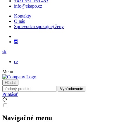
+421 951 169 453
info@ekapo.cz
Kontakty
O nás
Sprievodca spokojnej ženy
sk
cz
Menu
Hľadať
Vyhľadávanie
Prihlásiť
Navigačné menu