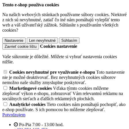
Tento e-shop používa cookies
Na našich webových stránkach používame súbory cookies. Niektoré
z nich sú nevyhnutné, zatiaľ čo iné nám pomáhajú vylepšiť tento
web a váš užívateľský zážitok. Súhlasíte s používaním všetkých
cookies?
Nastavenie
Len nevyhnutné
Súhlasím
Cookies nastavenie
Zavrieť cookie lištu
Vaše súkromie je dôležité. Môžete si vybrať nastavenia cookies
nižšie.
Cookies nevyhnutné pre využívanie e-shopu
Toto nastavenie
nie je možné deaktivovať. Bez nevyhnutných cookies súborov
nemožno naše služby zmysluplne poskytovať.
Marketingové cookies
Vďaka týmto cookies môžeme
zlepšovať výkon e-shopu, zobrazovať Vám relevantnú reklamu na
sociálnych sieťach a ďalších reklamných plochách.
Analytické cookies
Tieto cookies nám pomáhajú pochopiť, ako
e-shop používate. S ich pomocou ho môžeme zlepšovať.
Potvrdzujem
Po-Pia 7:00 - 13:00 hod.