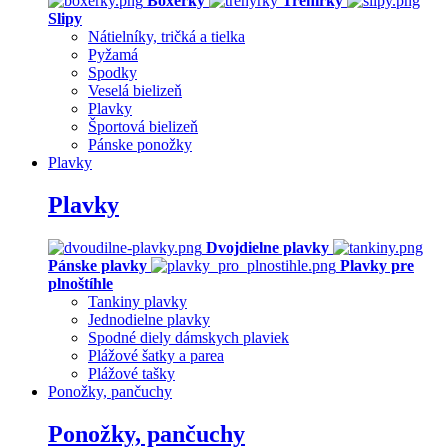
Boxerky
Trenírky
Slipy
Nátielníky, tričká a tielka
Pyžamá
Spodky
Veselá bielizeň
Plavky
Športová bielizeň
Pánske ponožky
Plavky
Plavky
Dvojdielne plavky
Pánske plavky
Plavky pre
plnoštíhle
Tankiny plavky
Jednodielne plavky
Spodné diely dámskych plaviek
Plážové šatky a parea
Plážové tašky
Ponožky, pančuchy
Ponožky, pančuchy