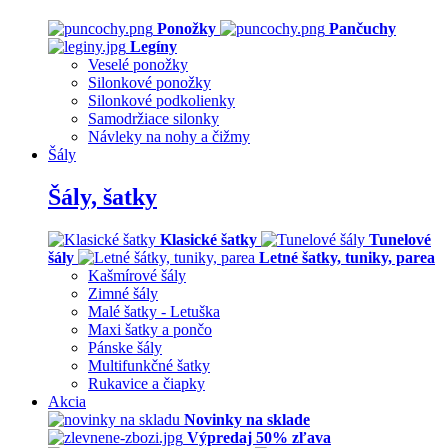
Ponožky
Pančuchy
Legíny
Veselé ponožky
Silonkové ponožky
Silonkové podkolienky
Samodržiace silonky
Návleky na nohy a čižmy
Šály
Šály, šatky
Klasické šatky
Tunelové
šály
Letné šatky, tuniky, parea
Kašmírové šály
Zimné šály
Malé šatky - Letuška
Maxi šatky a pončo
Pánske šály
Multifunkčné šatky
Rukavice a čiapky
Akcia
Novinky na sklade
Výpredaj 50% zľava