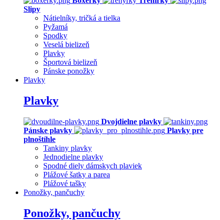
Boxerky
Trenírky
Slipy
Nátielníky, tričká a tielka
Pyžamá
Spodky
Veselá bielizeň
Plavky
Športová bielizeň
Pánske ponožky
Plavky
Plavky
Dvojdielne plavky
Pánske plavky
Plavky pre
plnoštíhle
Tankiny plavky
Jednodielne plavky
Spodné diely dámskych plaviek
Plážové šatky a parea
Plážové tašky
Ponožky, pančuchy
Ponožky, pančuchy