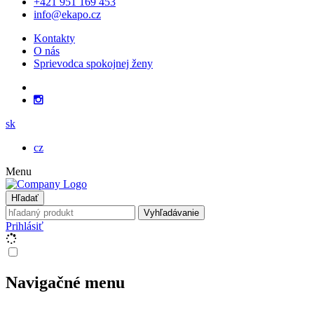
+421 951 169 453
info@ekapo.cz
Kontakty
O nás
Sprievodca spokojnej ženy
sk
cz
Menu
Hľadať
Vyhľadávanie
Prihlásiť
Navigačné menu