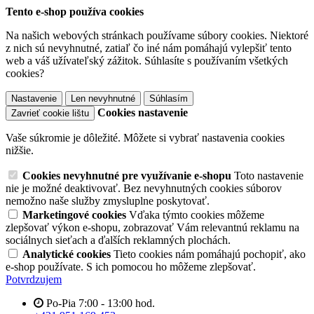
Tento e-shop používa cookies
Na našich webových stránkach používame súbory cookies. Niektoré
z nich sú nevyhnutné, zatiaľ čo iné nám pomáhajú vylepšiť tento
web a váš užívateľský zážitok. Súhlasíte s používaním všetkých
cookies?
Nastavenie
Len nevyhnutné
Súhlasím
Cookies nastavenie
Zavrieť cookie lištu
Vaše súkromie je dôležité. Môžete si vybrať nastavenia cookies
nižšie.
Cookies nevyhnutné pre využívanie e-shopu
Toto nastavenie
nie je možné deaktivovať. Bez nevyhnutných cookies súborov
nemožno naše služby zmysluplne poskytovať.
Marketingové cookies
Vďaka týmto cookies môžeme
zlepšovať výkon e-shopu, zobrazovať Vám relevantnú reklamu na
sociálnych sieťach a ďalších reklamných plochách.
Analytické cookies
Tieto cookies nám pomáhajú pochopiť, ako
e-shop používate. S ich pomocou ho môžeme zlepšovať.
Potvrdzujem
Po-Pia 7:00 - 13:00 hod.