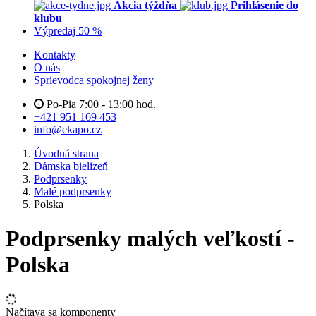
Akcia týždňa
Prihlásenie do
klubu
Výpredaj 50 %
Kontakty
O nás
Sprievodca spokojnej ženy
Po-Pia 7:00 - 13:00 hod.
+421 951 169 453
info@ekapo.cz
Úvodná strana
Dámska bielizeň
Podprsenky
Malé podprsenky
Polska
Podprsenky malých veľkostí -
Polska
Načítava sa komponenty