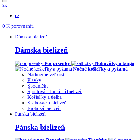
sk
cz
0
K porovnaniu
Dámska bielizeň
Dámska bielizeň
Podprsenky
Nohavičky a tangá
Nočné košieľky a pyžamá
Nadmerné veľkosti
Plavky
Spodničky
Športová a funkčná bielizeň
Košieľky a tielka
Sťahovacia bielizeň
Erotická bielizeň
Pánska bielizeň
Pánska bielizeň