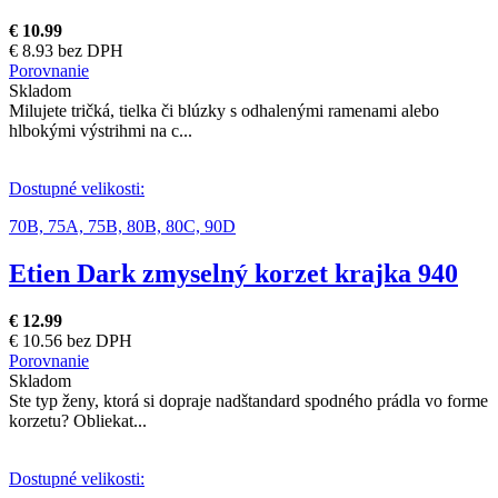
€ 10.99
€ 8.93 bez DPH
Porovnanie
Skladom
Milujete tričká, tielka či blúzky s odhalenými ramenami alebo
hlbokými výstrihmi na c...
Dostupné velikosti:
70B,
75A,
75B,
80B,
80C,
90D
Etien Dark zmyselný korzet krajka 940
€ 12.99
€ 10.56 bez DPH
Porovnanie
Skladom
Ste typ ženy, ktorá si dopraje nadštandard spodného prádla vo forme
korzetu? Obliekat...
Dostupné velikosti: