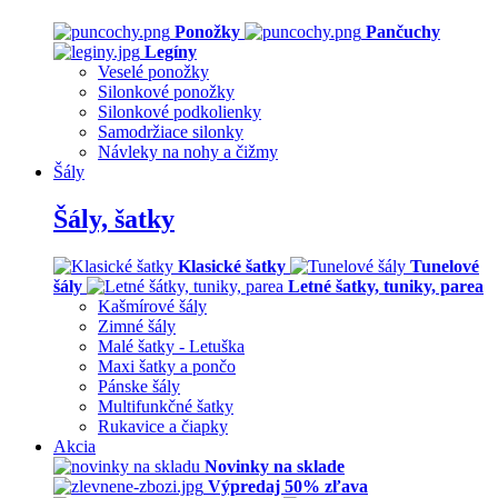
Ponožky
Pančuchy
Legíny
Veselé ponožky
Silonkové ponožky
Silonkové podkolienky
Samodržiace silonky
Návleky na nohy a čižmy
Šály
Šály, šatky
Klasické šatky
Tunelové
šály
Letné šatky, tuniky, parea
Kašmírové šály
Zimné šály
Malé šatky - Letuška
Maxi šatky a pončo
Pánske šály
Multifunkčné šatky
Rukavice a čiapky
Akcia
Novinky na sklade
Výpredaj 50% zľava