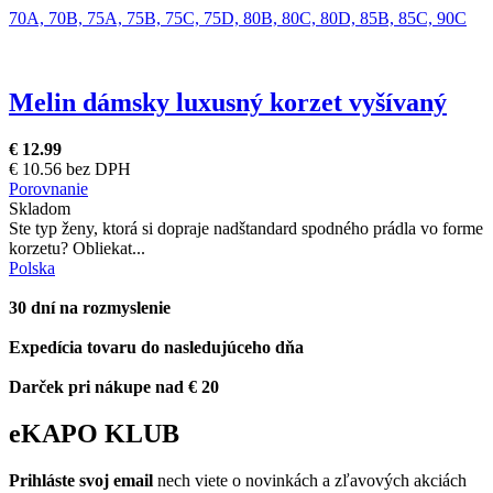
70A,
70B,
75A,
75B,
75C,
75D,
80B,
80C,
80D,
85B,
85C,
90C
Melin dámsky luxusný korzet vyšívaný
€ 12.99
€ 10.56 bez DPH
Porovnanie
Skladom
Ste typ ženy, ktorá si dopraje nadštandard spodného prádla vo forme
korzetu? Obliekat...
Polska
30 dní na rozmyslenie
Expedícia tovaru do nasledujúceho dňa
Darček pri nákupe nad € 20
eKAPO KLUB
Prihláste
svoj email
nech viete o novinkách a zľavových akciách