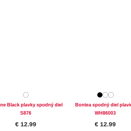
Dostupné velikosti:
Dostupné velikosti:
XXL,
3XL,
4XL
XXL,
3XL,
4XL
ine Black plavky spodný diel
Bontea spodný diel plavi
S876
WH86003
€ 12.99
€ 12.99