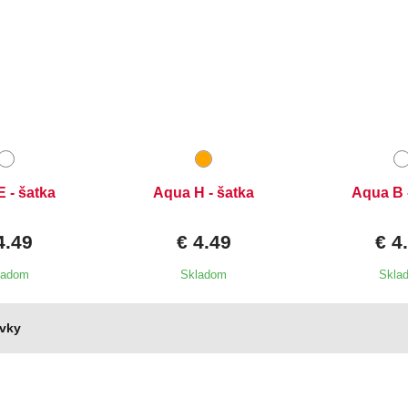
 - šatka
Aqua H - šatka
Aqua B 
4.49
€ 4.49
€ 4
ladom
Skladom
Skla
avky