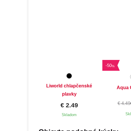
Dostupné velikosti:
7-8 rokov
-
50
%
Liworld chlapčenské
Aqua C
plavky
€ 4.49
€ 2.49
Sk
Skladom