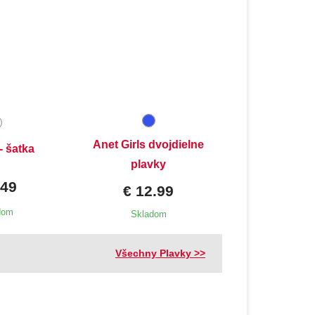
Dostupné velikosti:
3-4 roky
Anet Girls dvojdielne
- šatka
plavky
.49
€ 12.99
dom
Skladom
Všechny Plavky >>