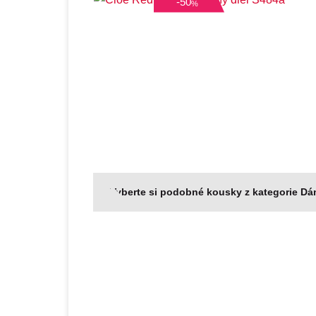
-
50
%
Vyberte si podobné kousky z kategorie D