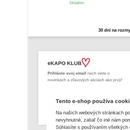
Skladom
30 dní na rozmy
eKAPO KLUB
Prihláste
svoj email
nech viete o
novinkách a zľavových akciách ako prvý!
Naviac Vám pošleme
kupon € 4
a
darček
k meninám a narodeninám.
Tento e-shop používa cook
Chcem sa prihlásiť
Na našich webových stránkach po
nevyhnutné, zatiaľ čo iné nám pom
Súhlasíte s používaním všetkých