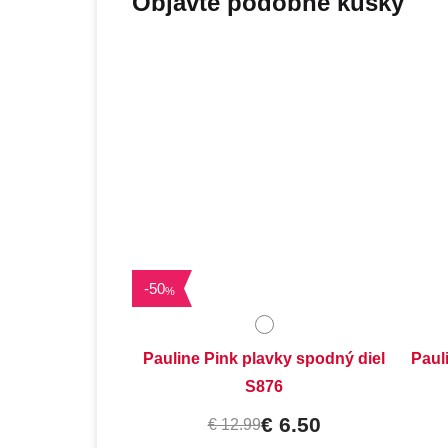
Objavte podobné kúsky
Dostupné velikosti:
XXL,
3XL,
4XL
-
50
%
Pauline Pink plavky spodný diel
Paul
S876
€ 6.50
€ 12.99