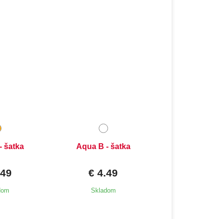
- šatka
Aqua B - šatka
.49
€ 4.49
dom
Skladom