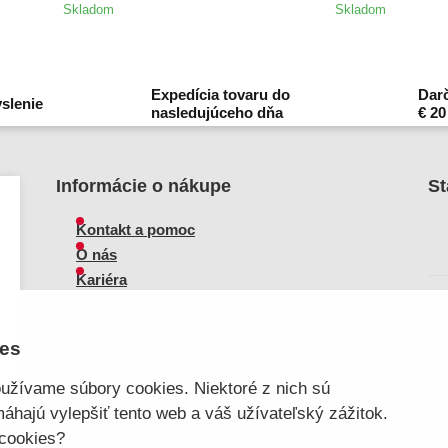
Skladom
Skladom
Expedícia tovaru do
Darč
slenie
nasledujúceho dňa
€ 20
Informácie o nákupe
St
Kontakt a pomoc
O nás
Kariéra
S
Doprava, platba
Veľkoobchod
ies
Vrátenie zboží, reklamácie
Obchodné podmienky
užívame súbory cookies. Niektoré z nich sú
Sprievodca spokojnej ženy
áhajú vylepšiť tento web a váš užívateľský zážitok.
 cookies?