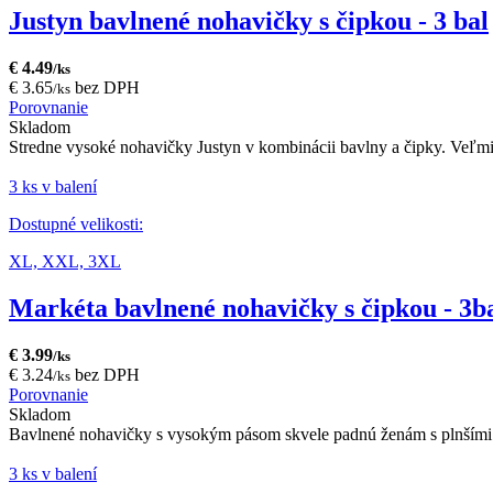
Justyn bavlnené nohavičky s čipkou - 3 bal
€ 4.49
/ks
€ 3.65
bez DPH
/ks
Porovnanie
Skladom
Stredne vysoké nohavičky Justyn v kombinácii bavlny a čipky. Veľmi 
3 ks v balení
Dostupné velikosti:
XL,
XXL,
3XL
Markéta bavlnené nohavičky s čipkou - 3b
€ 3.99
/ks
€ 3.24
bez DPH
/ks
Porovnanie
Skladom
Bavlnené nohavičky s vysokým pásom skvele padnú ženám s plnšími t
3 ks v balení