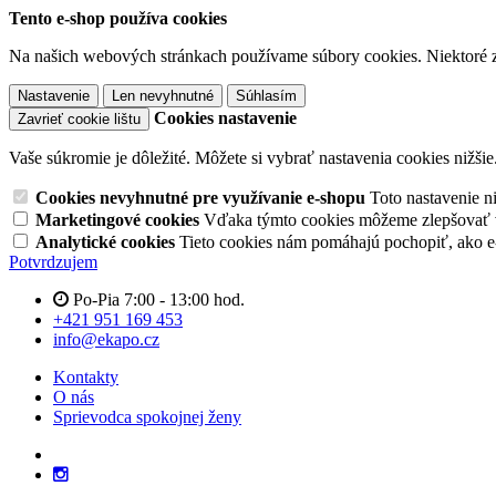
Tento e-shop používa cookies
Na našich webových stránkach používame súbory cookies. Niektoré z 
Nastavenie
Len nevyhnutné
Súhlasím
Cookies nastavenie
Zavrieť cookie lištu
Vaše súkromie je dôležité. Môžete si vybrať nastavenia cookies nižšie
Cookies nevyhnutné pre využívanie e-shopu
Toto nastavenie 
Marketingové cookies
Vďaka týmto cookies môžeme zlepšovať v
Analytické cookies
Tieto cookies nám pomáhajú pochopiť, ako 
Potvrdzujem
Po-Pia 7:00 - 13:00 hod.
+421 951 169 453
info@ekapo.cz
Kontakty
O nás
Sprievodca spokojnej ženy