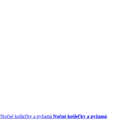
Nočné košieľky a pyžamá