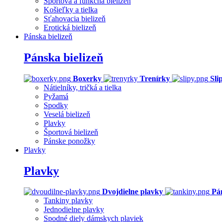
Športová a funkčná bielizeň
Košieľky a tielka
Sťahovacia bielizeň
Erotická bielizeň
Pánska bielizeň
Pánska bielizeň
Boxerky
Trenírky
Sli
Nátielníky, tričká a tielka
Pyžamá
Spodky
Veselá bielizeň
Plavky
Športová bielizeň
Pánske ponožky
Plavky
Plavky
Dvojdielne plavky
Pá
Tankiny plavky
Jednodielne plavky
Spodné diely dámskych plaviek