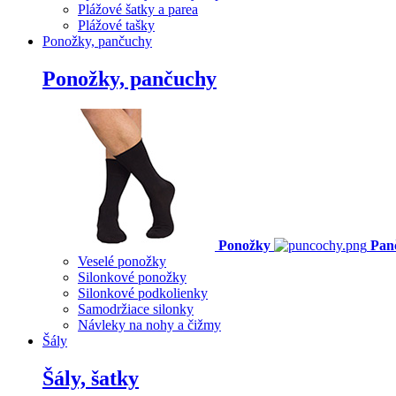
Plážové šatky a parea
Plážové tašky
Ponožky, pančuchy
Ponožky, pančuchy
Ponožky
Pan
Veselé ponožky
Silonkové ponožky
Silonkové podkolienky
Samodržiace silonky
Návleky na nohy a čižmy
Šály
Šály, šatky