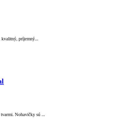
kvalitný, príjemný...
al
varmi. Nohavičky sú ...