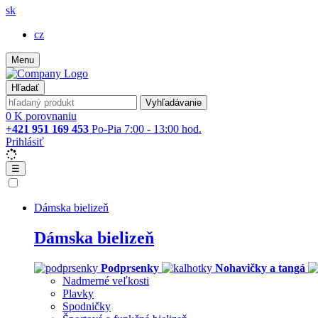
sk
cz
Menu
Hľadať
Vyhľadávanie
0
K porovnaniu
+421 951 169 453
Po-Pia 7:00 - 13:00 hod.
Prihlásiť
☰
Dámska bielizeň
Dámska bielizeň
Podprsenky
Nohavičky a tangá
Nadmerné veľkosti
Plavky
Spodničky