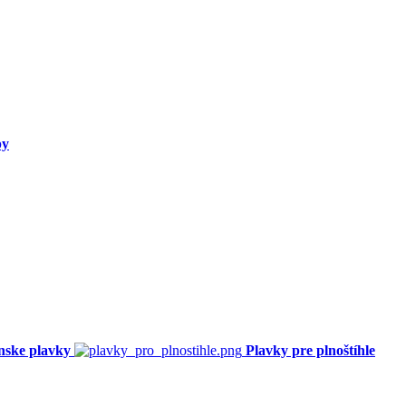
py
nske plavky
Plavky pre plnoštíhle