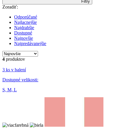
Filtry
Zoradiť:
Odporúčané
Najlacnejšie
Najdrahšie
Dostupné
Najnovšie
Najpredávanejšie
4
produktov
3 ks v balení
Dostupné velikosti:
S,
M,
L