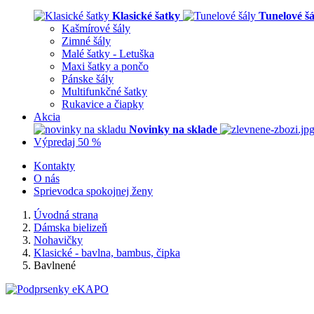
Klasické šatky
Tunelové šá
Kašmírové šály
Zimné šály
Malé šatky - Letuška
Maxi šatky a pončo
Pánske šály
Multifunkčné šatky
Rukavice a čiapky
Akcia
Novinky na sklade
Výpredaj 50 %
Kontakty
O nás
Sprievodca spokojnej ženy
Úvodná strana
Dámska bielizeň
Nohavičky
Klasické - bavlna, bambus, čipka
Bavlnené