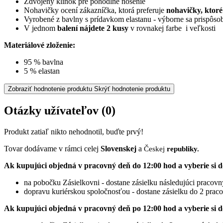
Zdvojený klinok pre pohodlné nosenie
Nohavičky ocení zákazníčka, ktorá preferuje
nohavičky, ktoré
Vyrobené z bavlny s prídavkom elastanu - výborne sa prispôsob
V jednom
balení nájdete 2 kusy
v rovnakej farbe i veľkosti
Materiálové zloženie:
95 % bavlna
5 % elastan
Zobraziť hodnotenie produktu
Skrýť hodnotenie produktu
Otázky užívateľov
(0)
Produkt zatiaľ nikto nehodnotil, buďte prvý!
Tovar dodávame v rámci celej
Slovenskej
a
Českej
republiky.
Ak kupujúci objedná v pracovný deň do 12:00 hod a vyberie si d
na pobočku Zásielkovni - dostane zásielku následujúci pracov
dopravu kuriérskou spoločnosťou - dostane zásielku do 2 prac
Ak kupujúci objedná v pracovný deň po 12:00 hod a vyberie si d