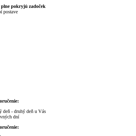
 plne pokryjú zadoček
í postave
oručenie:
ný deň - druhý deň u Vás
ovných dní
oručenie: