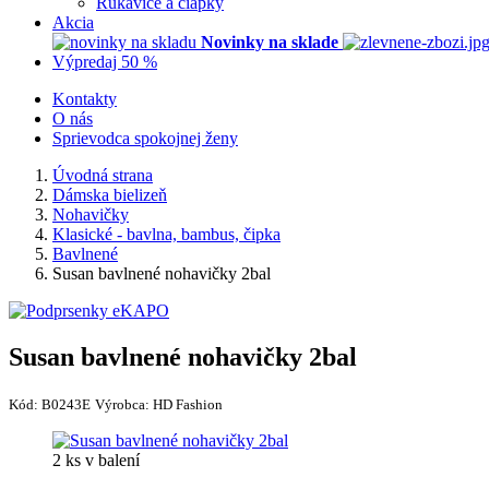
Rukavice a čiapky
Akcia
Novinky na sklade
Výpredaj 50 %
Kontakty
O nás
Sprievodca spokojnej ženy
Úvodná strana
Dámska bielizeň
Nohavičky
Klasické - bavlna, bambus, čipka
Bavlnené
Susan bavlnené nohavičky 2bal
Susan bavlnené nohavičky 2bal
Kód:
B0243E
Výrobca:
HD Fashion
2 ks v balení