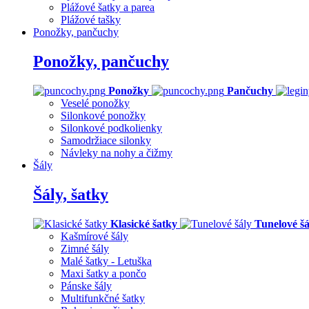
Plážové šatky a parea
Plážové tašky
Ponožky, pančuchy
Ponožky, pančuchy
Ponožky
Pančuchy
Veselé ponožky
Silonkové ponožky
Silonkové podkolienky
Samodržiace silonky
Návleky na nohy a čižmy
Šály
Šály, šatky
Klasické šatky
Tunelové šá
Kašmírové šály
Zimné šály
Malé šatky - Letuška
Maxi šatky a pončo
Pánske šály
Multifunkčné šatky