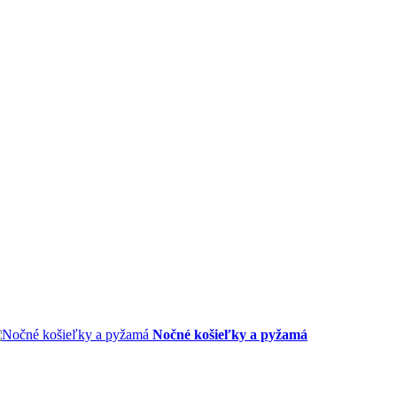
Nočné košieľky a pyžamá