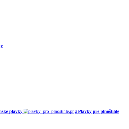
py
nske plavky
Plavky pre plnoštíhle