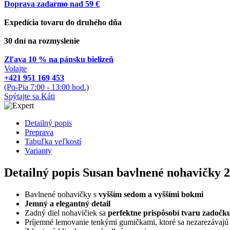
Doprava zadarmo nad 59 €
Expedícia tovaru do druhého dňa
30 dní na rozmyslenie
Zľava 10 % na pánsku bielizeň
Volajte
+421 951 169 453
(Po-Pia 7:00 - 13:00 hod.)
Spýtajte sa Káti
Detailný popis
Preprava
Tabuľka veľkostí
Varianty
Detailný popis Susan bavlnené nohavičky 2
Bavlnené nohavičky s
vyšším sedom a vyššími bokmi
Jemný a elegantný detail
Zadný diel nohavičiek sa
perfektne prispôsobí tvaru zadočk
Príjemné lemovanie tenkými gumičkami, ktoré sa nezarezávajú 