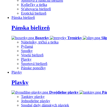
Športová a funkčná bielizeň
Košieľky a tielka
Sťahovacia bielizeň
Erotická bielizeň
Pánska bielizeň
Pánska bielizeň
Boxerky
Trenírky
Sli
Nátielníky, tričká a tielka
Pyžamá
Spodky
Veselá bielizeň
Plavky
Športová bielizeň
Pánske ponožky
Plavky
Plavky
Dvojdielne plavky
Pá
Tankiny plavky
Jednodielne plavky
Spodné diely dámskych plaviek