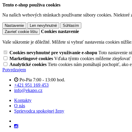
Tento e-shop používa cookies
Na našich webových stránkach používame súbory cookies. Niektoré z 
Nastavenie
Len nevyhnutné
Súhlasím
Cookies nastavenie
Zavrieť cookie lištu
Vaše súkromie je dôležité. Môžete si vybrať nastavenia cookies nižšie
Cookies nevyhnutné pre využívanie e-shopu
Toto nastavenie 
Marketingové cookies
Vďaka týmto cookies môžeme zlepšovať v
Analytické cookies
Tieto cookies nám pomáhajú pochopiť, ako 
Potvrdzujem
Po-Pia 7:00 - 13:00 hod.
+421 951 169 453
info@ekapo.cz
Kontakty
O nás
Sprievodca spokojnej ženy