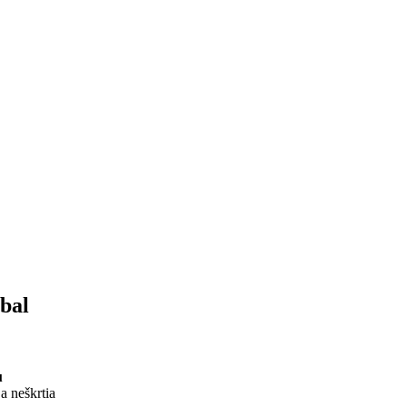
bal
u
a neškrtia