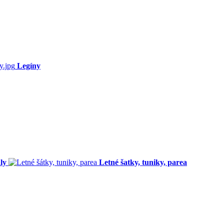
Legíny
ly
Letné šatky, tuniky, parea