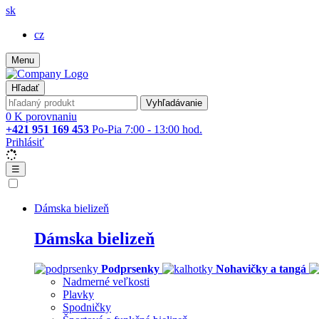
sk
cz
Menu
Hľadať
Vyhľadávanie
0
K porovnaniu
+421 951 169 453
Po-Pia 7:00 - 13:00 hod.
Prihlásiť
☰
Dámska bielizeň
Dámska bielizeň
Podprsenky
Nohavičky a tangá
Nadmerné veľkosti
Plavky
Spodničky