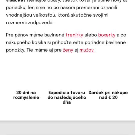
visačka?
Nemajte obavy, všetok tovar je úplne nový av
poriadku, len sme ho po našom premeraní označili
vhodnejšou veľkosťou, ktorá skutočne svojimi
rozmermi zodpovedá.
Pre pánov máme bavlnené
trenírky
alebo
boxerky
a do
nákupného košíka si prihoďte ešte poriadne bavlnené
ponožky. Tie máme aj pre
ženy
aj
mužov.
30 dní na
Expedícia tovaru
Darček pri nákupe
rozmyslenie
do nasledujúceho
nad € 20
dňa