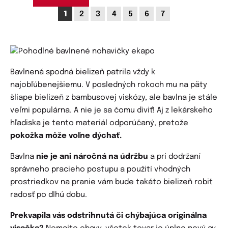
1
2
3
4
5
6
7
Bavlnená spodná bielizeň patrila vždy k
najobľúbenejšiemu. V posledných rokoch mu na päty
šliape bielizeň z bambusovej viskózy, ale bavlna je stále
veľmi populárna. A nie je sa čomu diviť! Aj z lekárskeho
hľadiska je tento materiál odporúčaný, pretože
pokožka môže voľne dýchať.
Bavlna
nie je ani náročná na údržbu
a pri dodržaní
správneho pracieho postupu a použití vhodných
prostriedkov na pranie vám bude takáto bielizeň robiť
radosť po dlhú dobu.
Prekvapila vás odstrihnutá či chýbajúca originálna