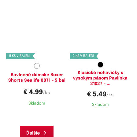
Dostupné velikosti:
Dostupné velikosti:
M,
L,
XL,
XXL
XL,
3XL
5 KS V BALENÍ
2 KS V BALENÍ
Klasické nohavičky s
Bavlnené dámske Boxer
vysokým pásom Pavlínka
Shorts Sealife 8871 - 5 bal
31027 - ...
€ 4.99
/ks
€ 5.49
/ks
Skladom
Skladom
Ďalšie