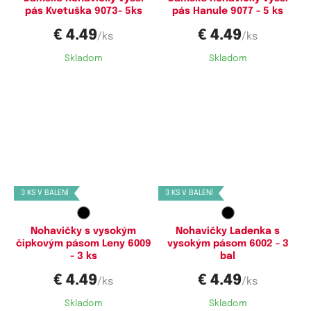
pás Kvetuška 9073- 5ks
pás Hanule 9077 - 5 ks
€ 4.49
€ 4.49
/ks
/ks
Skladom
Skladom
Dostupné velikosti:
Dostupné velikosti:
M,
XXL
M,
L,
XL,
XXL
3 KS V BALENÍ
3 KS V BALENÍ
Nohavičky s vysokým
Nohavičky Ladenka s
čipkovým pásom Leny 6009
vysokým pásom 6002 - 3
- 3 ks
bal
€ 4.49
€ 4.49
/ks
/ks
Skladom
Skladom