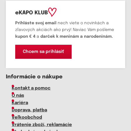
eKAPO KLUB
Prihláste
svoj email
nech viete o novinkách a
zľavových akciách ako prvý! Naviac Vám pošleme
kupon € 4
a
darček k meninám a narodeninám.
Chcem sa prihlásiť
Informácie o nákupe
Kontakt a pomoc
O nás
Kariéra
Doprava, platba
Veľkoobchod
Vrátenie zboží, reklamácie