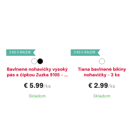
Dostupné velikosti:
Dostupné velikosti:
M,
L,
XL
S,
L
3 KS V BALENÍ
3 KS V BALENÍ
Bavlnené nohavičky vysoký
Tiana bavlnené bikiny
pás s čipkou Zuzka 9105 - ...
nohavičky - 3 ks
€ 5.99
€ 2.99
/ks
/ks
Skladom
Skladom
Dostupné velikosti:
Dostupné velikosti: