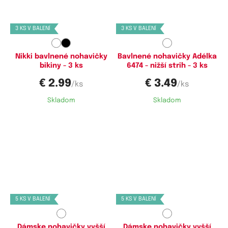
S,
M,
L,
XL
XS,
S,
M,
L
3 KS V BALENÍ
3 KS V BALENÍ
Nikki bavlnené nohavičky
Bavlnené nohavičky Adélka
bikiny - 3 ks
6474 - nižší strih - 3 ks
€ 2.99
€ 3.49
/ks
/ks
Skladom
Skladom
Dostupné velikosti:
Dostupné velikosti:
M,
L,
XXL
M,
L,
XL,
XXL
5 KS V BALENÍ
5 KS V BALENÍ
Dámske nohavičky vyšší
Dámske nohavičky vyšší