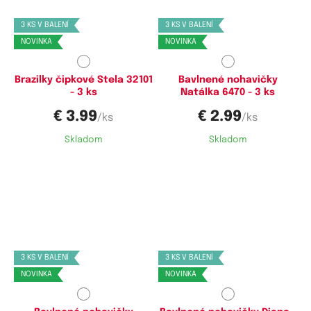
Dostupné velikosti:
Dostupné velikosti:
M,
L,
XL,
XXL,
3XL
S,
M,
L,
XL
3 KS V BALENÍ
3 KS V BALENÍ
NOVINKA
NOVINKA
Brazilky čipkové Stela 32101
Bavlnené nohavičky
- 3 ks
Natálka 6470 - 3 ks
€ 3.99
€ 2.99
/ks
/ks
Skladom
Skladom
Dostupné velikosti:
Dostupné velikosti:
M,
L,
XL
S,
M,
L,
XL
3 KS V BALENÍ
3 KS V BALENÍ
NOVINKA
NOVINKA