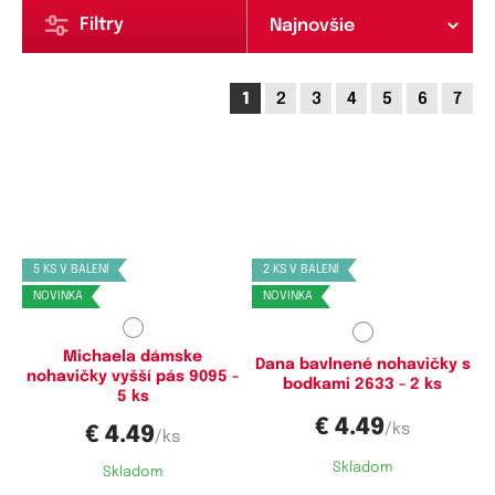
Filtry
1
2
3
4
5
6
7
Dostupné velikosti:
Dostupné velikosti:
M,
L,
XL,
XXL
M,
L,
XL,
XXL
5 KS V BALENÍ
2 KS V BALENÍ
NOVINKA
NOVINKA
Michaela dámske
Dana bavlnené nohavičky s
nohavičky vyšší pás 9095 -
bodkami 2633 - 2 ks
5 ks
€ 4.49
/ks
€ 4.49
/ks
Skladom
Skladom