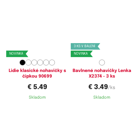
Dostupné velikosti:
Dostupné velikosti:
S,
M,
L
M,
XL
3 KS V BALENÍ
NOVINKA
NOVINKA
Lidie klasické nohavičky s
Bavlnené nohavičky Lenka
čipkou 90699
X2374 - 3 ks
€ 5.49
€ 3.49
/ks
Skladom
Skladom