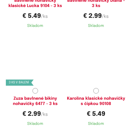
Bavlnené nohavičky
Bavlnené nohavičky Diana -
klasické Lucka 9104 - 3 ks
3 ks
€ 5.49
€ 2.99
/ks
/ks
Skladom
Skladom
Dostupné velikosti:
Dostupné velikosti:
S,
M,
L,
XL
L,
XXL
3 KS V BALENÍ
Zuza bavlnené bikiny
Karolína klasické nohavičky
nohavičky 6477 - 3 ks
s čipkou 90108
€ 2.99
€ 5.49
/ks
Skladom
Skladom