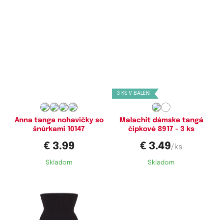
Dostupné velikosti:
Dostupné velikosti:
S,
M
M,
XL
3 KS V BALENÍ
Anna tanga nohavičky so
Malachit dámske tangá
šnúrkami 10147
čipkové 8917 - 3 ks
€ 3.99
€ 3.49
/ks
Skladom
Skladom