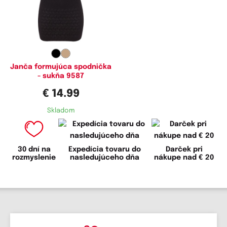
Dostupné velikosti:
M,
L
Janča formujúca spodnička
- sukňa 9587
€ 14.99
Skladom
30 dní na
Expedícia tovaru do
Darček pri
rozmyslenie
nasledujúceho dňa
nákupe nad € 20