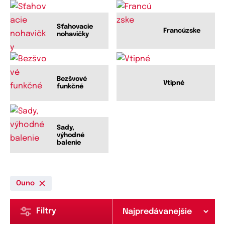
Sťahovacie
Francúzske
nohavičky
Bezšvové
Vtipné
funkčné
Sady,
výhodné
balenie
Ouno
Filtry