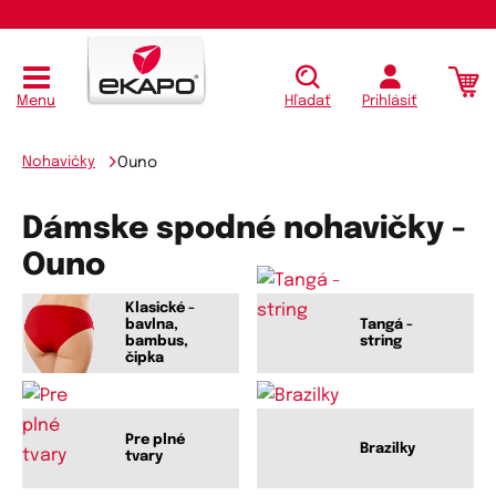
Menu
Hľadať
Prihlásiť
Nohavičky
Ouno
Dámske spodné nohavičky -
Ouno
Klasické -
bavlna,
Tangá -
bambus,
string
čipka
Pre plné
Brazilky
tvary