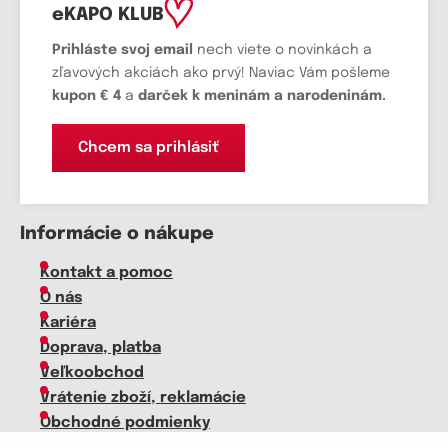
eKAPO KLUB
Prihláste
svoj email
nech viete o novinkách a
zľavových akciách ako prvý! Naviac Vám pošleme
kupon € 4
a
darček k meninám a narodeninám.
Chcem sa prihlásiť
Informácie o nákupe
Kontakt a pomoc
O nás
Kariéra
Doprava, platba
Veľkoobchod
Vrátenie zboží, reklamácie
Obchodné podmienky