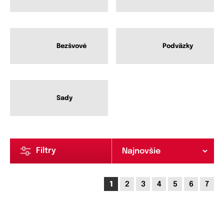
Bezšvové
Podväzky
Sady
Filtry
1
2
3
4
5
6
7