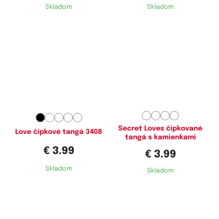
Skladom
Skladom
Dostupné velikosti:
Dostupné velikosti:
S,
M,
L,
XL
M,
L,
XL
Secret Loves čipkované
Love čipkové tangá 3408
tangá s kamienkami
€ 3.99
€ 3.99
Skladom
Skladom