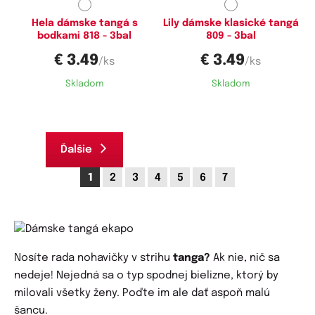
Hela dámske tangá s
Lily dámske klasické tangá
bodkami 818 - 3bal
809 - 3bal
€ 3.49
€ 3.49
/ks
/ks
Skladom
Skladom
Ďalšie
1
2
3
4
5
6
7
Nosíte rada nohavičky v strihu
tanga?
Ak nie, nič sa
nedeje! Nejedná sa o typ spodnej bielizne, ktorý by
milovali všetky ženy. Poďte im ale dať aspoň malú
šancu.