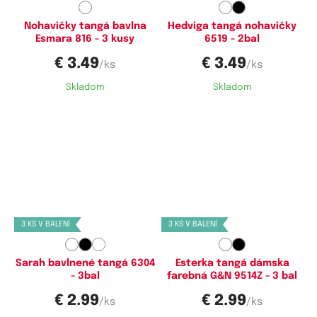
Nohavičky tangá bavlna
Hedviga tangá nohavičky
Esmara 816 - 3 kusy
6519 - 2bal
€ 3.49
€ 3.49
/ks
/ks
Skladom
Skladom
Dostupné velikosti:
Dostupné velikosti:
S,
M,
L
M,
XL
3 KS V BALENÍ
3 KS V BALENÍ
Sarah bavlnené tangá 6304
Esterka tangá dámska
- 3bal
farebná G&N 9514Z - 3 bal
€ 2.99
€ 2.99
/ks
/ks