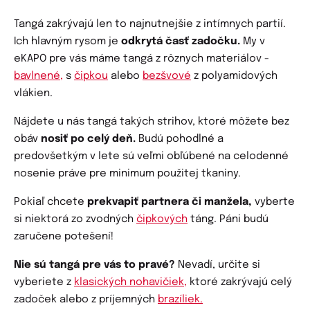
Tangá zakrývajú len to najnutnejšie z intímnych partií.
Ich hlavným rysom je
odkrytá časť zadočku.
My v
eKAPO pre vás máme tangá z rôznych materiálov -
bavlnené,
s
čipkou
alebo
bezšvové
z polyamidových
vlákien.
Nájdete u nás tangá takých strihov, ktoré môžete bez
obáv
nosiť po celý deň.
Budú pohodlné a
predovšetkým v lete sú veľmi obľúbené na celodenné
nosenie práve pre minimum použitej tkaniny.
Pokiaľ chcete
prekvapiť partnera či manžela,
vyberte
si niektorá zo zvodných
čipkových
táng. Páni budú
zaručene potešení!
Nie sú tangá pre vás to pravé?
Nevadí, určite si
vyberiete z
klasických nohavičiek,
ktoré zakrývajú celý
zadoček alebo z príjemných
brazíliek.