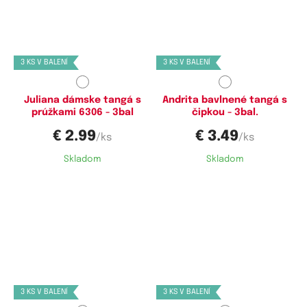
Dostupné velikosti:
Dostupné velikosti:
M,
L
L,
XL,
XXL
3 KS V BALENÍ
3 KS V BALENÍ
Juliana dámske tangá s
Andrita bavlnené tangá s
prúžkami 6306 - 3bal
čipkou - 3bal.
€ 2.99
€ 3.49
/ks
/ks
Skladom
Skladom
Dostupné velikosti:
Dostupné velikosti:
M,
L,
XL
M,
L,
XL
3 KS V BALENÍ
3 KS V BALENÍ