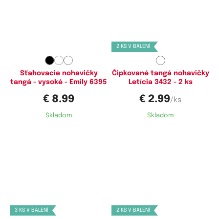
Dostupné velikosti:
Dostupné velikosti:
L,
XXL
XL,
XXL,
3XL
2 KS V BALENÍ
Sťahovacie nohavičky
Čipkované tangá nohavičky
tangá - vysoké - Emily 6395
Letícia 3432 - 2 ks
€ 8.99
€ 2.99
/ks
Skladom
Skladom
Dostupné velikosti:
Dostupné velikosti:
M,
L,
XL
M,
XL
3 KS V BALENÍ
2 KS V BALENÍ