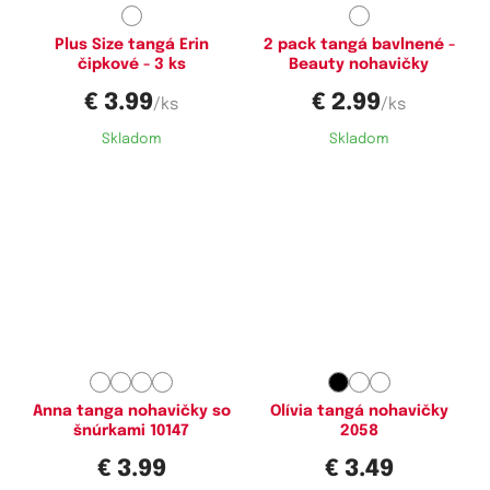
Plus Size tangá Erin
2 pack tangá bavlnené -
čipkové - 3 ks
Beauty nohavičky
€ 3.99
€ 2.99
/ks
/ks
Skladom
Skladom
Dostupné velikosti:
Dostupné velikosti:
S,
M
S
Anna tanga nohavičky so
Olívia tangá nohavičky
šnúrkami 10147
2058
€ 3.99
€ 3.49