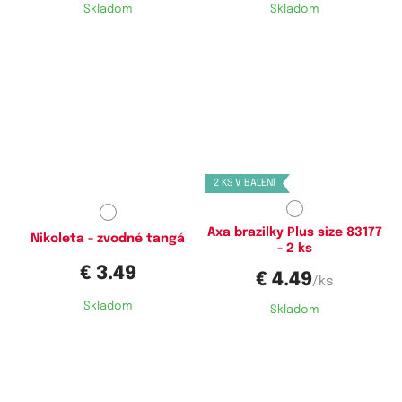
Skladom
Skladom
Dostupné velikosti:
Dostupné velikosti:
XS
XL,
XXL,
3XL
2 KS V BALENÍ
Axa brazilky Plus size 83177
Nikoleta - zvodné tangá
- 2 ks
€ 3.49
€ 4.49
/ks
Skladom
Skladom