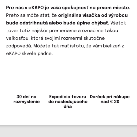
Pre nás v eKAPO je vaša spokojnosť na prvom mieste.
Preto sa môže stať, že
originálna visačka od výrobcu
bude odstrihnutá alebo bude úplne chýbať.
Všetok
tovar totiž najskôr premeriame a označíme takou
veľkosťou, ktorá svojimi rozmermi skutočne
zodpovedá. Môžete tak mať istotu, že vám bielizeň z
eKAPO skvele padne.
30 dní na
Expedícia tovaru
Darček pri nákupe
rozmyslenie
do nasledujúceho
nad € 20
dňa