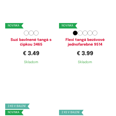
Dostupné velikosti:
Dostupné velikosti:
S,
M,
L
M,
XL
NOVINKA
NOVINKA
Suzi bavlnené tangá s
Flexi tangá bezšvové
čipkou 3465
jednofarebné 9514
€ 3.49
€ 3.99
Skladom
Skladom
Dostupné velikosti:
Dostupné velikosti:
XL,
XXL,
3XL
S,
M,
L
3 KS V BALENÍ
NOVINKA
2 KS V BALENÍ