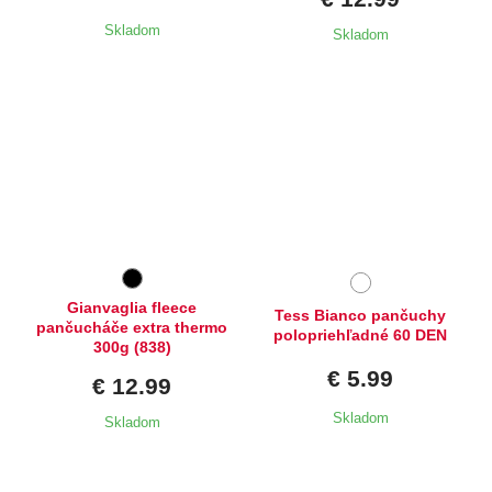
Skladom
Skladom
Dostupné velikosti:
Dostupné velikosti:
M,
XXL
2,
3,
4
Gianvaglia fleece
Tess Bianco pančuchy
pančucháče extra thermo
polopriehľadné 60 DEN
300g (838)
€ 5.99
€ 12.99
Skladom
Skladom