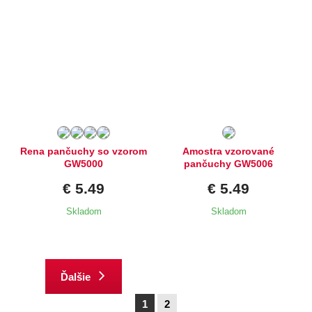
Dostupné velikosti:
Dostupné velikosti:
M,
XL
M
Rena pančuchy so vzorom
Amostra vzorované
GW5000
pančuchy GW5006
€ 5.49
€ 5.49
Skladom
Skladom
Ďalšie
1
2