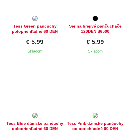
Tess Green pančuchy
Serina hrejivé pančucháče
polopriehľadné 60 DEN
120DEN S6500
€ 5.99
€ 5.99
Skladom
Skladom
Dostupné velikosti:
Dostupné velikosti:
2,
3,
4
2,
3,
4,
5
Tess Blue dámske pančuchy
Tess Pink dámske pančuchy
polopriehľadné 60 DEN
polopriehľadné 60 DEN