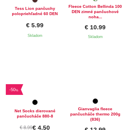
Fleece Cotton Bellinda 100
Tess Lion pančuchy
DEN zimné pančuchové
polopriehľadné 60 DEN
noha...
€ 5.99
€ 10.99
Skladom
Skladom
Dostupné velikosti:
M,
XXL
-
50
%
Gianvaglia fleece
Net Socks dierované
pančucháče thermo 200g
pančucháče 880-8
(836)
€ 4.50
€ 8.99
€ 12.99