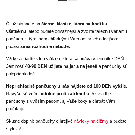
Či už siahnete po
čiernej klasike, ktorá sa hodí ku
všetkému,
alebo budete odvážnejší a zvolíte farebnú variantu
pančúch, s tými nepriehľadnými Vám ani pri chladnejšom
počasí
zima rozhodne nebude.
Vždy sa riaďte silou vlákien, ktorá sa udáva v jednotke DEŇ.
Jemnosť
40-90 DEN užijete na jar a na jeseň
a pančuchy sú
polopriehľadné.
Nepriehľadné pančuchy u nás nájdete od 100 DEN vyššie.
Navyše sú veľmi
odolné proti zatrhnutiu.
Ak zvolíte
pančuchy s vyšším pásom, aj Vaše boky a chrbát Vám
poďakujú.
Skúste doplniť pančuchy o hrejivé
návleky na čižmy
a budete
štýlová!