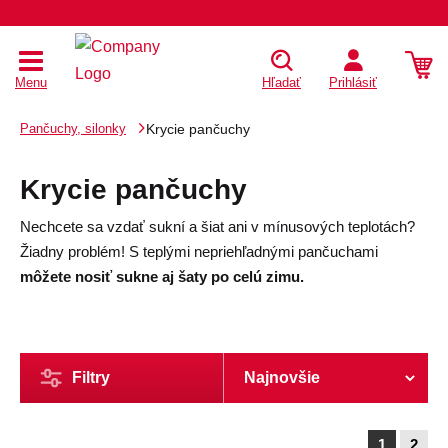
Menu
Hľadať
Prihlásiť
Pančuchy, silonky
Krycie pančuchy
Krycie pančuchy
Nechcete sa vzdať sukní a šiat ani v mínusových teplotách?
Žiadny problém! S teplými nepriehľadnými pančuchami
môžete nosiť sukne aj šaty po celú zimu.
Filtry
1
2