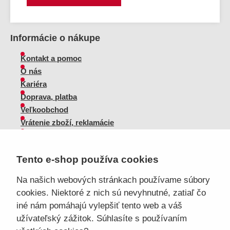
Informácie o nákupe
Kontakt a pomoc
O nás
Kariéra
Doprava, platba
Veľkoobchod
Vrátenie zboží, reklamácie
Obchodné podmienky
Sprievodca spokojnej ženy
Tento e-shop používa cookies
Staňte sa našim fanúšikom
Na našich webových stránkach používame súbory
cookies. Niektoré z nich sú nevyhnutné, zatiaľ čo
iné nám pomáhajú vylepšiť tento web a váš
užívateľský zážitok. Súhlasíte s používaním
Sme dôveryhodný obchod