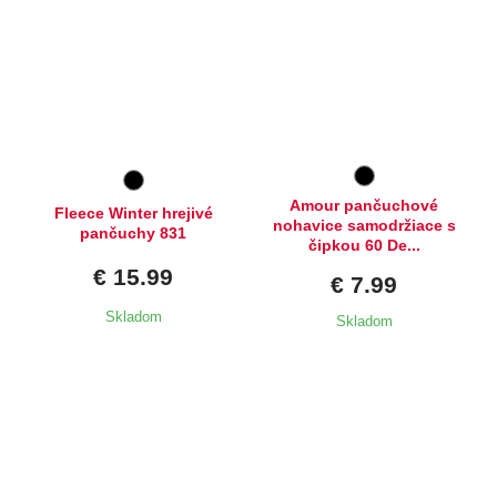
Dostupné velikosti:
Dostupné velikosti:
L
2
Amour pančuchové
Fleece Winter hrejivé
nohavice samodržiace s
pančuchy 831
čipkou 60 De...
€ 15.99
€ 7.99
Skladom
Skladom
Dostupné velikosti:
Dostupné velikosti:
2,
3,
4,
5
L