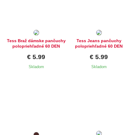
Dostupné velikosti:
Dostupné velikosti:
2,
3,
4,
5
2,
3,
4,
5
Tess Braž dámske pančuchy
Tess Jeans pančuchy
polopriehľadné 60 DEN
polopriehľadné 60 DEN
€ 5.99
€ 5.99
Skladom
Skladom
Dostupné velikosti:
Dostupné velikosti:
2,
3,
4,
5
S,
M