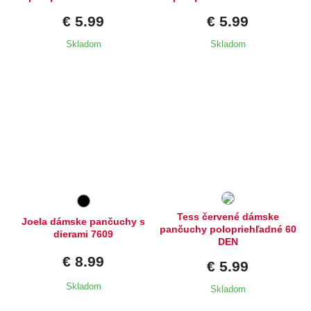
€ 5.99
€ 5.99
Skladom
Skladom
Dostupné velikosti:
2,
3,
4,
5
Tess červené dámske
Joela dámske pančuchy s
pančuchy polopriehľadné 60
dierami 7609
DEN
€ 8.99
€ 5.99
Skladom
Skladom