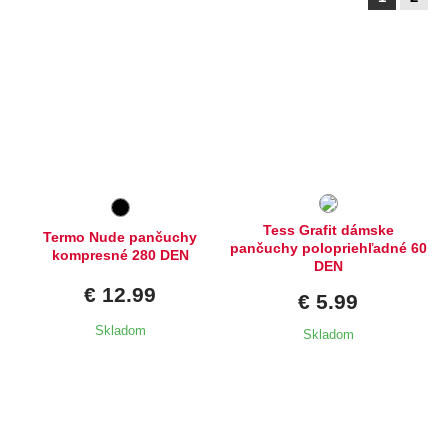
Dostupné velikosti:
Dostupné velikosti:
M,
XL
2,
3,
4,
5
Tess Grafit dámske
Termo Nude pančuchy
pančuchy polopriehľadné 60
kompresné 280 DEN
DEN
€ 12.99
€ 5.99
Skladom
Skladom