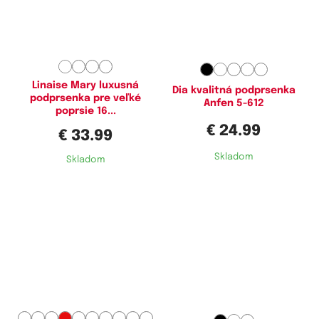
Dostupné velikosti:
Dostupné velikosti:
75D,
80C,
80D,
80E,
85D,
90C,
75D,
75E,
75F,
80C,
80D,
80E,
90D,
90F,
90G,
95C,
95D,
95E,
80F,
80G,
80H,
85C,
85D,
85F,
95F,
95G,
100F,
100G
85G,
85H,
90C,
90D,
90E,
90F,
90G,
90H,
95D,
95E,
95F,
95G,
95H,
100C,
100D,
100E,
100F,
Linaise Mary luxusná
Dia kvalitná podprsenka
podprsenka pre veľké
100G,
100H,
105E,
105G,
105H
Anfen 5-612
poprsie 16...
€ 24.99
€ 33.99
Skladom
Skladom
Dostupné velikosti:
Dostupné velikosti:
75C,
75D,
75E,
80C,
80D,
85C,
75B,
80B,
80C,
85B,
85C,
85D,
85D,
85E,
85G,
90D,
90E,
90F,
90D,
95D
90G,
95D,
95E,
95F,
95G,
100D,
100E,
100F,
100G,
105D,
105E,