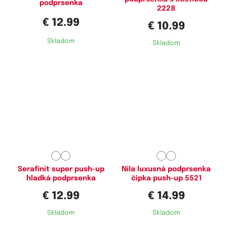
podprsenka
2228
€ 12.99
€ 10.99
Skladom
Skladom
Dostupné velikosti:
Dostupné velikosti:
65B,
70B
75B,
80B,
85B,
85D
Serafinit super push-up
Nila luxusná podprsenka
hladká podprsenka
čipka push-up 5521
€ 12.99
€ 14.99
Skladom
Skladom