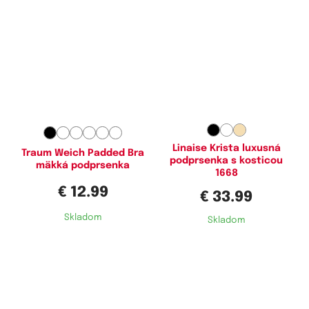
Dostupné velikosti:
Dostupné velikosti:
80B,
80C,
85B,
85C,
90C
75D,
75F,
75H,
80D,
80E,
80F,
80G,
80H,
85F,
85G,
85H,
90D,
90E,
90F,
90G,
90H,
95E,
95G
Linaise Krista luxusná
Traum Weich Padded Bra
podprsenka s kosticou
mäkká podprsenka
1668
€ 12.99
€ 33.99
Skladom
Skladom