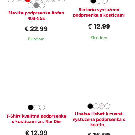
105F,
105G,
110D,
110F
Victoria vystužená
Mexita podprsenka Anfen
podprsenka s kosticami
408-55E
€ 12.99
€ 22.99
Skladom
Skladom
Dostupné velikosti:
Dostupné velikosti:
75A,
75B,
80A,
80B,
80C,
85B,
75C,
75D,
80C,
80D,
85C,
85D,
85C
90D
Linaise Lisbet luxusná
T-Shirt kvalitná podprsenka
vystužená podprsenka s
s kosticami zn. Nur Die
kostic...
€ 12.99