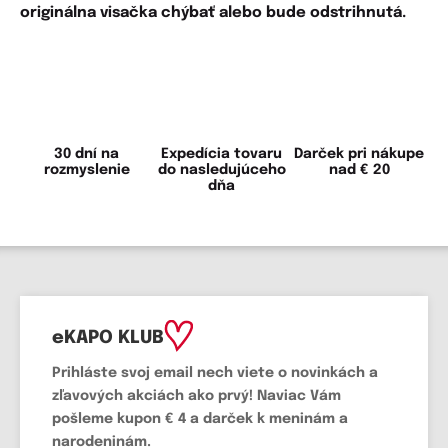
originálna visačka chýbať alebo bude odstrihnutá.
30 dní na
Expedícia tovaru
Darček pri nákupe
rozmyslenie
do nasledujúceho
nad € 20
dňa
eKAPO KLUB
Prihláste
svoj email
nech viete o novinkách a
zľavových akciách ako prvý! Naviac Vám
pošleme
kupon € 4
a
darček k meninám a
narodeninám.