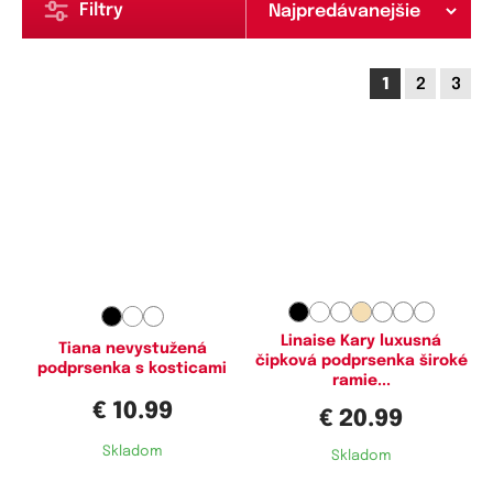
Filtry
1
2
3
Dostupné velikosti:
Dostupné velikosti:
75B,
75C,
75D,
80B,
80C,
80D,
85C,
85E,
90C,
90D,
90E,
95E,
85B,
85C,
85D,
90B,
90C,
90D,
100E,
105E
95B,
95C,
95D,
100B,
100C,
100D,
105B,
105C,
105D,
110B,
110C,
110D
Linaise Kary luxusná
Tiana nevystužená
čipková podprsenka široké
podprsenka s kosticami
ramie...
€ 10.99
€ 20.99
Skladom
Skladom