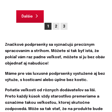
Ďalšie
1
2
3
Značkové podprsenky sa vyznačujú
precíznym
spracovaním a strihom.
Môžete si tak byť istá, že
pokiaľ vám raz padne veľkosť, môžete si ju bez obáv
objednať aj nabudúce!
Máme pre vás luxusné podprsenky vystužené aj bez
výtuže, s kosticami alebo úplne bez kostíc.
Poňatie veľkostí od rôznych dodávateľov sa líši.
Preto
každý kúsok vždy starostlivo premeriame
a
označíme takou veľkosťou, ktorej skutočne
zodpovedá. Môže sa tak stať, že na produkte bude