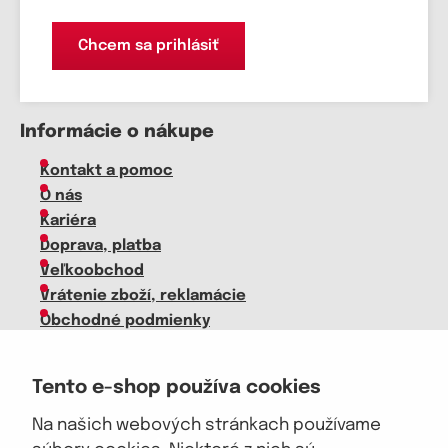
Chcem sa prihlásiť
Informácie o nákupe
Kontakt a pomoc
O nás
Kariéra
Doprava, platba
Veľkoobchod
Vrátenie zboží, reklamácie
Obchodné podmienky
Sprievodca spokojnej ženy
Tento e-shop používa cookies
Staňte sa našim fanúšikom
Na našich webových stránkach používame