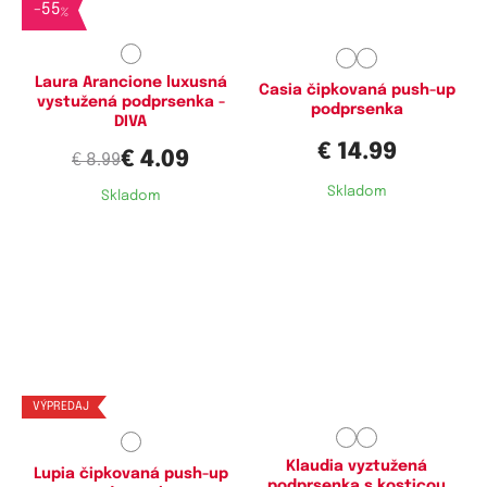
80B,
80C
-
55
%
Laura Arancione luxusná
Casia čipkovaná push-up
vystužená podprsenka -
podprsenka
DIVA
€ 14.99
€ 4.09
€ 8.99
Skladom
Skladom
Dostupné velikosti:
Dostupné velikosti:
70C,
75C
90B
VÝPREDAJ
Klaudia vyztužená
Lupia čipkovaná push-up
podprsenka s kosticou