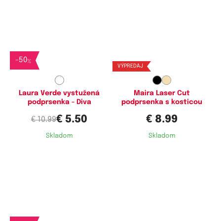
Dostupné velikosti:
Dostupné velikosti:
75C,
75D,
75E,
80B,
80C,
80D,
75B,
80B,
85B
80E,
85D,
85E
-
50
%
VÝPREDAJ
Laura Verde vystužená
Maira Laser Cut
podprsenka - Diva
podprsenka s kosticou
€ 5.50
€ 8.99
€ 10.99
Skladom
Skladom
Dostupné velikosti:
Dostupné velikosti:
70A,
70B,
70C,
75A,
75B,
75C,
75B,
80B