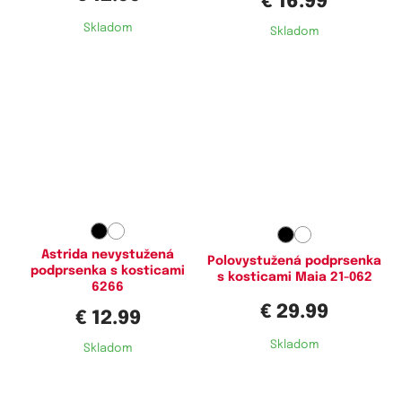
€ 16.99
Skladom
Skladom
Dostupné velikosti:
Dostupné velikosti:
90D,
95D,
95E,
100D,
100E,
75D,
75G,
75I,
75J,
80E,
80F,
100F,
105D,
105E,
105F,
110D,
80G,
80H,
80I,
80J,
85D,
85E,
110E,
110F,
115E
85F,
85G,
85H,
85J,
90D,
90E,
90F,
90G,
90I,
90J,
95D,
95E,
95F,
95G,
95H,
95I,
95J,
100E,
Astrida nevystužená
Polovystužená podprsenka
podprsenka s kosticami
100F,
100G,
100H,
100I,
100J
s kosticami Maia 21-062
6266
€ 29.99
€ 12.99
Skladom
Skladom