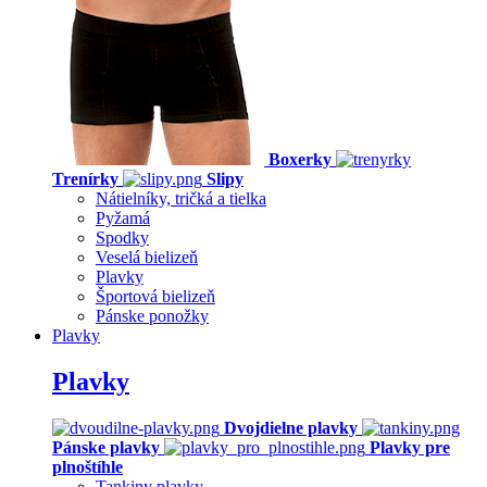
Boxerky
Trenírky
Slipy
Nátielníky, tričká a tielka
Pyžamá
Spodky
Veselá bielizeň
Plavky
Športová bielizeň
Pánske ponožky
Plavky
Plavky
Dvojdielne plavky
Pánske plavky
Plavky pre
plnoštíhle
Tankiny plavky