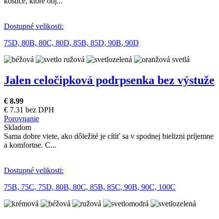
kostice, ktoré obj...
Dostupné velikosti:
75D,
80B,
80C,
80D,
85B,
85D,
90B,
90D
Jalen celočipková podrpsenka bez výstuže
€ 8.99
€ 7.31 bez DPH
Porovnanie
Skladom
Sama dobre viete, ako dôležité je cítiť sa v spodnej bielizni príjemne
a komfortne. C...
Dostupné velikosti:
75B,
75C,
75D,
80B,
80C,
85B,
85C,
90B,
90C,
100C