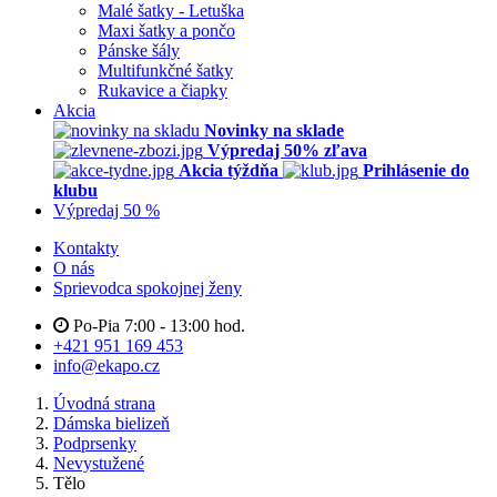
Malé šatky - Letuška
Maxi šatky a pončo
Pánske šály
Multifunkčné šatky
Rukavice a čiapky
Akcia
Novinky na sklade
Výpredaj 50% zľava
Akcia týždňa
Prihlásenie do
klubu
Výpredaj 50 %
Kontakty
O nás
Sprievodca spokojnej ženy
Po-Pia 7:00 - 13:00 hod.
+421 951 169 453
info@ekapo.cz
Úvodná strana
Dámska bielizeň
Podprsenky
Nevystužené
Tělo