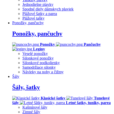
Jednodielne plavky
Spodné diely dámskych plaviek
Plážové šatky a parea
Plážové tašky
Ponožky, pančuchy
Ponožky, pančuchy
Ponožky
Pančuchy
Legíny
Veselé ponožky
Silonkové ponožky
Silonkové podkolienky
Samodržiace silonky
Návleky na nohy a čižmy
Šály
Šály, šatky
Klasické šatky
Tunelové
šály
Letné šatky, tuniky, parea
Kašmírové šály
Zimné šály