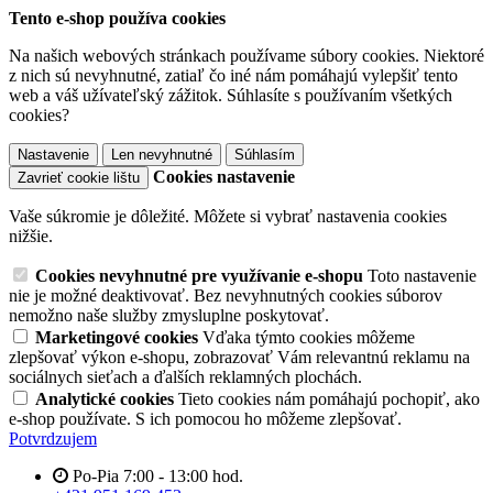
Tento e-shop používa cookies
Na našich webových stránkach používame súbory cookies. Niektoré
z nich sú nevyhnutné, zatiaľ čo iné nám pomáhajú vylepšiť tento
web a váš užívateľský zážitok. Súhlasíte s používaním všetkých
cookies?
Nastavenie
Len nevyhnutné
Súhlasím
Cookies nastavenie
Zavrieť cookie lištu
Vaše súkromie je dôležité. Môžete si vybrať nastavenia cookies
nižšie.
Cookies nevyhnutné pre využívanie e-shopu
Toto nastavenie
nie je možné deaktivovať. Bez nevyhnutných cookies súborov
nemožno naše služby zmysluplne poskytovať.
Marketingové cookies
Vďaka týmto cookies môžeme
zlepšovať výkon e-shopu, zobrazovať Vám relevantnú reklamu na
sociálnych sieťach a ďalších reklamných plochách.
Analytické cookies
Tieto cookies nám pomáhajú pochopiť, ako
e-shop používate. S ich pomocou ho môžeme zlepšovať.
Potvrdzujem
Po-Pia 7:00 - 13:00 hod.