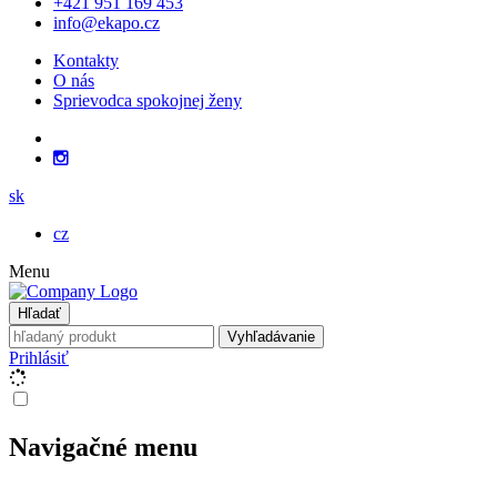
+421 951 169 453
info@ekapo.cz
Kontakty
O nás
Sprievodca spokojnej ženy
sk
cz
Menu
Hľadať
Vyhľadávanie
Prihlásiť
Navigačné menu