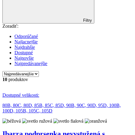
Filtry
Zoradiť:
Odporúčané
Najlacnejšie
Najdrahšie
Dostupné
Najnovšie
Najpredávanejšie
10
produktov
Dostupné velikosti:
80B,
80C,
80D,
85B,
85C,
85D,
90B,
90C,
90D,
95D,
100B,
100D,
105B,
105C,
105D
Ibarra podprsenka nevystužená s