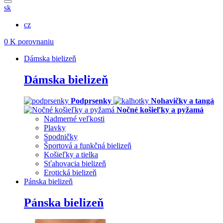
sk
cz
0
K porovnaniu
Dámska bielizeň
Dámska bielizeň
Podprsenky
Nohavičky a tangá
Nočné košieľky a pyžamá
Nadmerné veľkosti
Plavky
Spodničky
Športová a funkčná bielizeň
Košieľky a tielka
Sťahovacia bielizeň
Erotická bielizeň
Pánska bielizeň
Pánska bielizeň