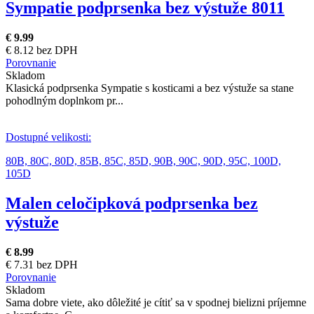
Sympatie podprsenka bez výstuže 8011
€ 9.99
€ 8.12 bez DPH
Porovnanie
Skladom
Klasická podprsenka Sympatie s kosticami a bez výstuže sa stane
pohodlným doplnkom pr...
Dostupné velikosti:
80B,
80C,
80D,
85B,
85C,
85D,
90B,
90C,
90D,
95C,
100D,
105D
Malen celočipková podprsenka bez
výstuže
€ 8.99
€ 7.31 bez DPH
Porovnanie
Skladom
Sama dobre viete, ako dôležité je cítiť sa v spodnej bielizni príjemne