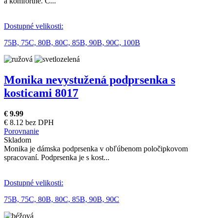
a komfortne. C...
Dostupné velikosti:
75B,
75C,
80B,
80C,
85B,
90B,
90C,
100B
Monika nevystužená podprsenka s
kosticami 8017
€ 9.99
€ 8.12 bez DPH
Porovnanie
Skladom
Monika je dámska podprsenka v obľúbenom poločipkovom
spracovaní. Podprsenka je s kost...
Dostupné velikosti:
75B,
75C,
80B,
80C,
85B,
90B,
90C