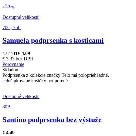
-
55
%
Dostupné velikosti:
70C,
75C
Samuela podprsenka s kosticami
€ 4.09
€ 8.99
€ 3.33 bez DPH
Porovnanie
Skladom
Podprsenka z kolekcie značky Telo má polopriehľadné,
celočipkované košíčky podporené ...
Dostupné velikosti:
80B
Santino podprsenka bez výstuže
€ 4.49