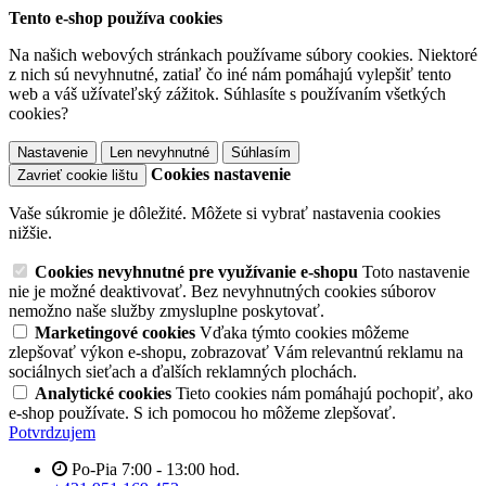
Tento e-shop používa cookies
Na našich webových stránkach používame súbory cookies. Niektoré
z nich sú nevyhnutné, zatiaľ čo iné nám pomáhajú vylepšiť tento
web a váš užívateľský zážitok. Súhlasíte s používaním všetkých
cookies?
Nastavenie
Len nevyhnutné
Súhlasím
Cookies nastavenie
Zavrieť cookie lištu
Vaše súkromie je dôležité. Môžete si vybrať nastavenia cookies
nižšie.
Cookies nevyhnutné pre využívanie e-shopu
Toto nastavenie
nie je možné deaktivovať. Bez nevyhnutných cookies súborov
nemožno naše služby zmysluplne poskytovať.
Marketingové cookies
Vďaka týmto cookies môžeme
zlepšovať výkon e-shopu, zobrazovať Vám relevantnú reklamu na
sociálnych sieťach a ďalších reklamných plochách.
Analytické cookies
Tieto cookies nám pomáhajú pochopiť, ako
e-shop používate. S ich pomocou ho môžeme zlepšovať.
Potvrdzujem
Po-Pia 7:00 - 13:00 hod.