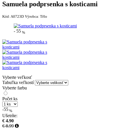
Samuela podprsenka s kosticami
Kód:
A0723D
Výrobca:
Tělo
-
55
%
Vyberte veľkosť
Tabuľka veľkostí
Vyberte farbu
Počet ks
-55
%
Ušetríte:
€ 4.90
€ 8.99