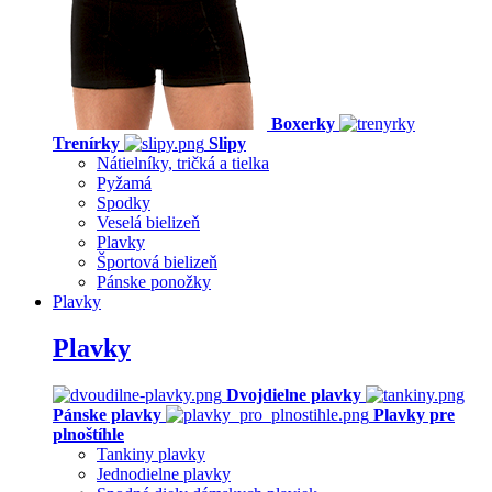
Boxerky
Trenírky
Slipy
Nátielníky, tričká a tielka
Pyžamá
Spodky
Veselá bielizeň
Plavky
Športová bielizeň
Pánske ponožky
Plavky
Plavky
Dvojdielne plavky
Pánske plavky
Plavky pre
plnoštíhle
Tankiny plavky
Jednodielne plavky