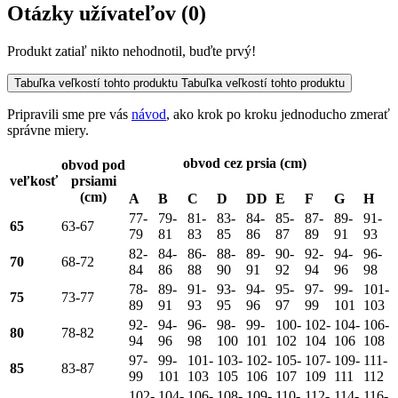
Otázky užívateľov
(0)
Produkt zatiaľ nikto nehodnotil, buďte prvý!
Tabuľka veľkostí tohto produktu
Tabuľka veľkostí tohto produktu
Pripravili sme pre vás
návod
, ako krok po kroku jednoducho zmerať
správne miery.
obvod cez prsia (cm)
obvod pod
veľkosť
prsiami
(cm)
A
B
C
D
DD
E
F
G
H
77-
79-
81-
83-
84-
85-
87-
89-
91-
65
63-67
79
81
83
85
86
87
89
91
93
82-
84-
86-
88-
89-
90-
92-
94-
96-
70
68-72
84
86
88
90
91
92
94
96
98
78-
89-
91-
93-
94-
95-
97-
99-
101-
75
73-77
89
91
93
95
96
97
99
101
103
92-
94-
96-
98-
99-
100-
102-
104-
106-
80
78-82
94
96
98
100
101
102
104
106
108
97-
99-
101-
103-
102-
105-
107-
109-
111-
85
83-87
99
101
103
105
106
107
109
111
112
102-
104-
106-
108-
109-
110-
112-
114-
116-