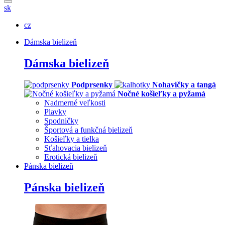
sk
cz
Dámska bielizeň
Dámska bielizeň
Podprsenky
Nohavičky a tangá
Nočné košieľky a pyžamá
Nadmerné veľkosti
Plavky
Spodničky
Športová a funkčná bielizeň
Košieľky a tielka
Sťahovacia bielizeň
Erotická bielizeň
Pánska bielizeň
Pánska bielizeň