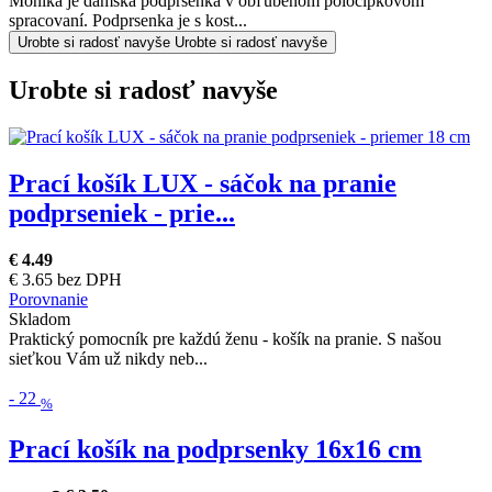
Monika je dámska podprsenka v obľúbenom poločipkovom
spracovaní. Podprsenka je s kost...
Urobte si radosť navyše
Urobte si radosť navyše
Urobte si radosť navyše
Prací košík LUX - sáčok na pranie
podprseniek - prie...
€ 4.49
€ 3.65 bez DPH
Porovnanie
Skladom
Praktický pomocník pre každú ženu - košík na pranie. S našou
sieťkou Vám už nikdy neb...
-
22
%
Prací košík na podprsenky 16x16 cm