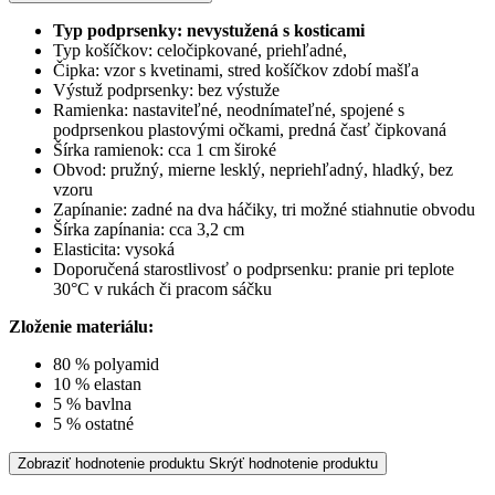
Typ podprsenky: nevystužená s kosticami
Typ košíčkov: celočipkované, priehľadné,
Čipka: vzor s kvetinami, stred košíčkov zdobí mašľa
Výstuž podprsenky: bez výstuže
Ramienka: nastaviteľné, neodnímateľné, spojené s
podprsenkou plastovými očkami, predná časť čipkovaná
Šírka ramienok: cca 1 cm široké
Obvod: pružný, mierne lesklý, nepriehľadný, hladký, bez
vzoru
Zapínanie: zadné na dva háčiky, tri možné stiahnutie obvodu
Šírka zapínania: cca 3,2 cm
Elasticita: vysoká
Doporučená starostlivosť o podprsenku: pranie pri teplote
30°C v rukách či pracom sáčku
Zloženie materiálu:
80 % polyamid
10 % elastan
5 % bavlna
5 % ostatné
Zobraziť hodnotenie produktu
Skrýť hodnotenie produktu