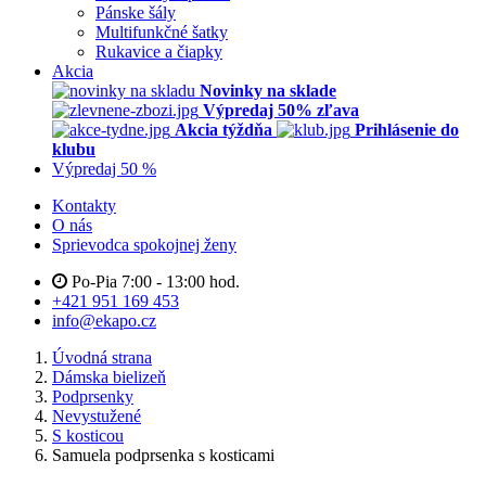
Pánske šály
Multifunkčné šatky
Rukavice a čiapky
Akcia
Novinky na sklade
Výpredaj 50% zľava
Akcia týždňa
Prihlásenie do
klubu
Výpredaj 50 %
Kontakty
O nás
Sprievodca spokojnej ženy
Po-Pia 7:00 - 13:00 hod.
+421 951 169 453
info@ekapo.cz
Úvodná strana
Dámska bielizeň
Podprsenky
Nevystužené
S kosticou
Samuela podprsenka s kosticami