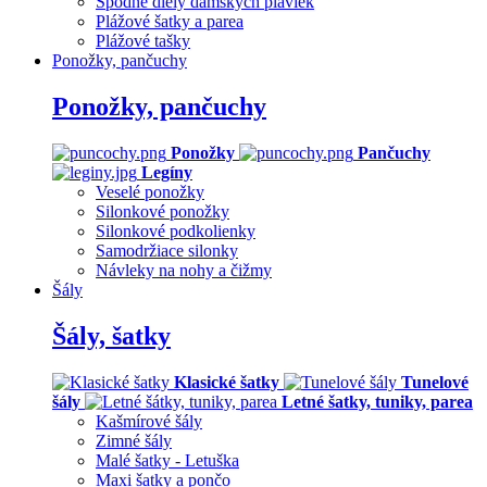
Spodné diely dámskych plaviek
Plážové šatky a parea
Plážové tašky
Ponožky, pančuchy
Ponožky, pančuchy
Ponožky
Pančuchy
Legíny
Veselé ponožky
Silonkové ponožky
Silonkové podkolienky
Samodržiace silonky
Návleky na nohy a čižmy
Šály
Šály, šatky
Klasické šatky
Tunelové
šály
Letné šatky, tuniky, parea
Kašmírové šály
Zimné šály
Malé šatky - Letuška
Maxi šatky a pončo