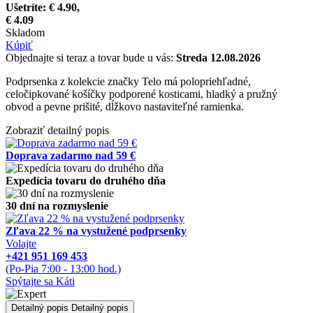
Ušetríte:
€ 4.90,
€ 4.09
Skladom
Kúpiť
Objednajte si teraz a tovar bude u vás:
Streda 12.08.2026
Podprsenka z kolekcie značky Telo má polopriehľadné,
celočipkované košíčky podporené kosticami, hladký a pružný
obvod a pevne prišité, dĺžkovo nastaviteľné ramienka.
Zobraziť detailný popis
Doprava zadarmo nad 59 €
Expedícia tovaru do druhého dňa
30 dní na rozmyslenie
Zľava 22 % na vystužené podprsenky
Volajte
+421 951 169 453
(Po-Pia 7:00 - 13:00 hod.)
Spýtajte sa Káti
Detailný popis
Detailný popis