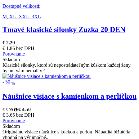
Dostupné velikosti:
M,
XL,
XXL,
3XL
Tmavé klasické silonky Zuzka 20 DEN
€ 2.29
€ 1.86 bez DPH
Porovnanie
Skladom
Klasické silonky, ktoré sú nepostrádateľným kúskom každej ženy,
by ani vám nemali v š...
-
50
%
Náušnice visiace s kamienkom a perličkou
€ 4.50
€ 8.99
€ 3.65 bez DPH
Porovnanie
Skladom
Originálne visiace náušnice s kockou a perlou. Nápaditá bižutéria
vhodná na výnimočné...