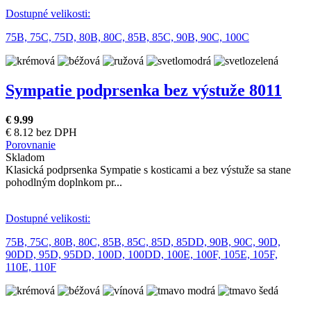
Dostupné velikosti:
75B,
75C,
75D,
80B,
80C,
85B,
85C,
90B,
90C,
100C
Sympatie podprsenka bez výstuže 8011
€ 9.99
€ 8.12 bez DPH
Porovnanie
Skladom
Klasická podprsenka Sympatie s kosticami a bez výstuže sa stane
pohodlným doplnkom pr...
Dostupné velikosti:
75B,
75C,
80B,
80C,
85B,
85C,
85D,
85DD,
90B,
90C,
90D,
90DD,
95D,
95DD,
100D,
100DD,
100E,
100F,
105E,
105F,
110E,
110F