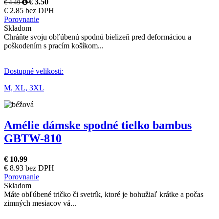
€ 3.50
€ 4.49
€ 2.85 bez DPH
Porovnanie
Skladom
Chráňte svoju obľúbenú spodnú bielizeň pred deformáciou a
poškodením s pracím košíkom...
Dostupné velikosti:
M,
XL,
3XL
Amélie dámske spodné tielko bambus
GBTW-810
€ 10.99
€ 8.93 bez DPH
Porovnanie
Skladom
Máte obľúbené tričko či svetrík, ktoré je bohužiaľ krátke a počas
zimných mesiacov vá...