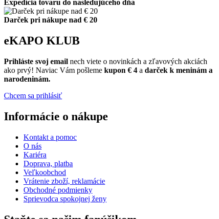
Expedícia tovaru do nasledujúceho dňa
Darček pri nákupe nad € 20
eKAPO KLUB
Prihláste
svoj email
nech viete o novinkách a zľavových akciách
ako prvý! Naviac Vám pošleme
kupon € 4
a
darček k meninám a
narodeninám.
Chcem sa prihlásiť
Informácie o nákupe
Kontakt a pomoc
O nás
Kariéra
Doprava, platba
Veľkoobchod
Vrátenie zboží, reklamácie
Obchodné podmienky
Sprievodca spokojnej ženy