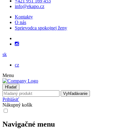
+421 951 169 453
info@ekapo.cz
Kontakty
O nás
Sprievodca spokojnej ženy
sk
cz
Menu
Hľadať
Vyhľadávanie
Prihlásiť
Nákupný košík
Navigačné menu