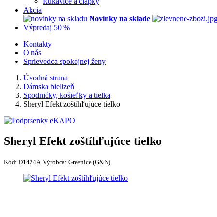
Rukavice a čiapky
Akcia
Novinky na sklade
Výpredaj 50 %
Kontakty
O nás
Sprievodca spokojnej ženy
Úvodná strana
Dámska bielizeň
Spodničky, košieľky a tielka
Sheryl Efekt zoštíhľujúce tielko
Sheryl Efekt zoštíhľujúce tielko
Kód:
D1424A
Výrobca:
Greenice (G&N)