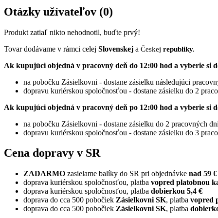
Otázky užívateľov
(0)
Produkt zatiaľ nikto nehodnotil, buďte prvý!
Tovar dodávame v rámci celej
Slovenskej
a
Českej
republiky.
Ak kupujúci objedná v pracovný deň do 12:00 hod a vyberie si d
na pobočku Zásielkovni - dostane zásielku následujúci pracov
dopravu kuriérskou spoločnosťou - dostane zásielku do 2 prac
Ak kupujúci objedná v pracovný deň po 12:00 hod a vyberie si d
na pobočku Zásielkovni - dostane zásielku do 2 pracovných dn
dopravu kuriérskou spoločnosťou - dostane zásielku do 3 prac
Cena dopravy v SR
ZADARMO
zasielame balíky do SR pri objednávke
nad 59 €
doprava kuriérskou spoločnosťou, platba
vopred platobnou k
doprava kuriérskou spoločnosťou, platba
dobierkou 5,4 €
doprava do cca 500 pobočiek
Zásielkovni SK
, platba
vopred 
doprava do cca 500 pobočiek
Zásielkovni SK
, platba
dobierko