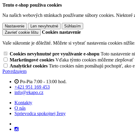
Tento e-shop používa cookies
Na našich webových stránkach používame súbory cookies. Niektoré z 
Nastavenie
Len nevyhnutné
Súhlasím
Cookies nastavenie
Zavrieť cookie lištu
Vaše súkromie je dôležité. Môžete si vybrať nastavenia cookies nižšie
Cookies nevyhnutné pre využívanie e-shopu
Toto nastavenie 
Marketingové cookies
Vďaka týmto cookies môžeme zlepšovať v
Analytické cookies
Tieto cookies nám pomáhajú pochopiť, ako 
Potvrdzujem
Po-Pia 7:00 - 13:00 hod.
+421 951 169 453
info@ekapo.cz
Kontakty
O nás
Sprievodca spokojnej ženy