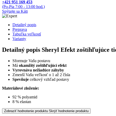
+421 951 169 453
(Po-Pia 7:00 - 13:00 hod.)
Spýtajte sa Káti
Detailný popis
Preprava
Tabuľka veľkostí
Varianty
Detailný popis Sheryl Efekt zoštíhľujúce ti
Sformuje Vašu postavu
Má
okamžitý zoštíhľujúcí efekt
Vyrovnáva nežiadúce záhyby
Zmenší Vašu veľkosť o 1 až 2 čísla
Spevňuje
celkový vzhľad postavy
Materiálové zloženie:
92 % polyamid
8 % elastan
Zobraziť hodnotenie produktu
Skrýť hodnotenie produktu