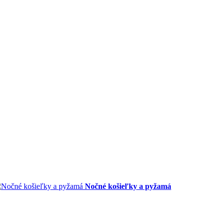
Nočné košieľky a pyžamá