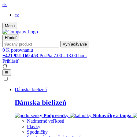
sk
cz
Menu
Hľadať
Vyhľadávanie
0
K porovnaniu
+421 951 169 453
Po-Pia 7:00 - 13:00 hod.
Prihlásiť
☰
Dámska bielizeň
Dámska bielizeň
Podprsenky
Nohavičky a tangá
Nadmerné veľkosti
Plavky
Spodničky