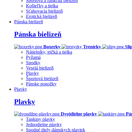
Športová a funkčná bielizeň
Košieľky a tielka
Sťahovacia bielizeň
Erotická bielizeň
Pánska bielizeň
Pánska bielizeň
Boxerky
Trenírky
Sli
Nátielníky, tričká a tielka
Pyžamá
Spodky
Veselá bielizeň
Plavky
Športová bielizeň
Pánske ponožky
Plavky
Plavky
Dvojdielne plavky
Pá
Tankiny plavky
Jednodielne plavky
Spodné diely dámskych plaviek