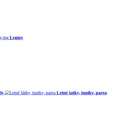
Legíny
ly
Letné šatky, tuniky, parea