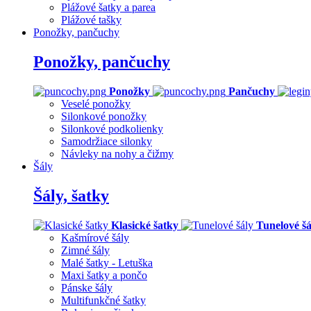
Plážové šatky a parea
Plážové tašky
Ponožky, pančuchy
Ponožky, pančuchy
Ponožky
Pančuchy
Veselé ponožky
Silonkové ponožky
Silonkové podkolienky
Samodržiace silonky
Návleky na nohy a čižmy
Šály
Šály, šatky
Klasické šatky
Tunelové šá
Kašmírové šály
Zimné šály
Malé šatky - Letuška
Maxi šatky a pončo
Pánske šály
Multifunkčné šatky