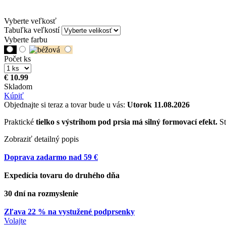
Vyberte veľkosť
Tabuľka veľkostí
Vyberte farbu
Počet ks
€ 10.99
Skladom
Kúpiť
Objednajte si teraz a tovar bude u vás:
Utorok 11.08.2026
Praktické
tielko s výstrihom pod prsia má silný formovací efekt.
St
Zobraziť detailný popis
Doprava zadarmo nad 59 €
Expedícia tovaru do druhého dňa
30 dní na rozmyslenie
Zľava 22 % na vystužené podprsenky
Volajte