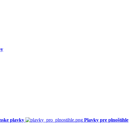
py
nske plavky
Plavky pre plnoštíhle