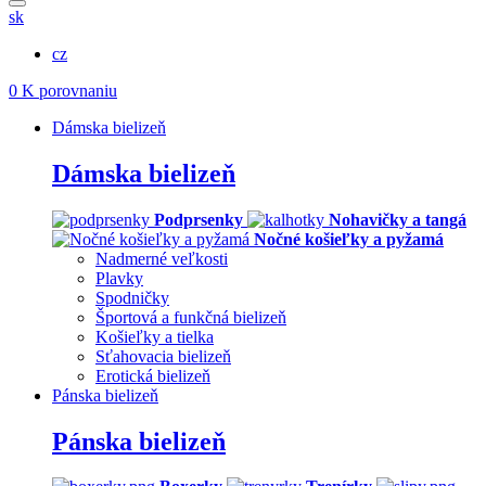
sk
cz
0
K porovnaniu
Dámska bielizeň
Dámska bielizeň
Podprsenky
Nohavičky a tangá
Nočné košieľky a pyžamá
Nadmerné veľkosti
Plavky
Spodničky
Športová a funkčná bielizeň
Košieľky a tielka
Sťahovacia bielizeň
Erotická bielizeň
Pánska bielizeň
Pánska bielizeň