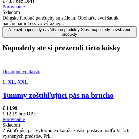
€ 4.87 bez DPH
Porovnanie
Skladom
Dámske farebné pančuchy sú stále in. Obohaťte svoj šatník
pančuchami Tess vo výraznej...
Zobrazit naposledy navštívené produkty
Skrýt naposledy navštívené
produkty
Naposledy ste si prezerali tieto kúsky
Dostupné velikosti:
L,
XL,
XXL
Tummy zoštíhľujúci pás na brucho
€ 14.99
€ 12.19 bez DPH
Porovnanie
Skladom
Zoštíhľujúci pás vyformuje okamžite Vašu postavu podľa Vašich
vysnených predstáv. Prí...