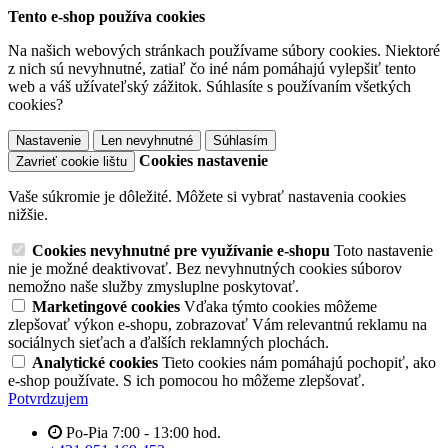
Tento e-shop používa cookies
Na našich webových stránkach používame súbory cookies. Niektoré
z nich sú nevyhnutné, zatiaľ čo iné nám pomáhajú vylepšiť tento
web a váš užívateľský zážitok. Súhlasíte s používaním všetkých
cookies?
Nastavenie
Len nevyhnutné
Súhlasím
Cookies nastavenie
Zavrieť cookie lištu
Vaše súkromie je dôležité. Môžete si vybrať nastavenia cookies
nižšie.
Cookies nevyhnutné pre využívanie e-shopu
Toto nastavenie
nie je možné deaktivovať. Bez nevyhnutných cookies súborov
nemožno naše služby zmysluplne poskytovať.
Marketingové cookies
Vďaka týmto cookies môžeme
zlepšovať výkon e-shopu, zobrazovať Vám relevantnú reklamu na
sociálnych sieťach a ďalších reklamných plochách.
Analytické cookies
Tieto cookies nám pomáhajú pochopiť, ako
e-shop používate. S ich pomocou ho môžeme zlepšovať.
Potvrdzujem
Po-Pia 7:00 - 13:00 hod.