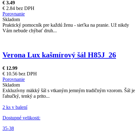
€ 3.49
€ 2.84 bez DPH
Porovnanie
Skladom
Praktický pomocník pre každú ženu - sieťka na pranie. Už nikdy
Vám nebude chýbať druh...
Verona Lux kašmírový šál H85J_26
€ 12.99
€ 10.56 bez DPH
Porovnanie
Skladom
Exkluzívny mäkký šál s vtkaným jemným tradičným vzorom. Šál je
ľahučký, tenký a prito...
2 ks v balení
Dostupné velikosti:
35-38