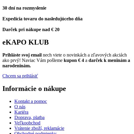
30 dní na rozmyslenie
Expedícia tovaru do nasledujúceho dňa
Darček pri nákupe nad € 20
eKAPO KLUB
Prihláste
svoj email
nech viete o novinkách a zľavových akciách
ako prvý! Naviac Vám pošleme
kupon € 4
a
darček k meninám a
narodeninám.
Chcem sa prihlásiť
Informácie o nákupe
Kontakt a pomoc
O nás
Kariéra
Doprava, platba
Veľkoobchod
Vrátenie zboží, reklamácie
Obchodné podmienky