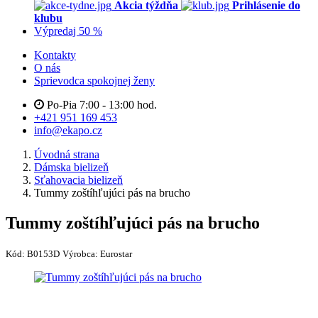
Akcia týždňa
Prihlásenie do
klubu
Výpredaj 50 %
Kontakty
O nás
Sprievodca spokojnej ženy
Po-Pia 7:00 - 13:00 hod.
+421 951 169 453
info@ekapo.cz
Úvodná strana
Dámska bielizeň
Sťahovacia bielizeň
Tummy zoštíhľujúci pás na brucho
Tummy zoštíhľujúci pás na brucho
Kód:
B0153D
Výrobca:
Eurostar