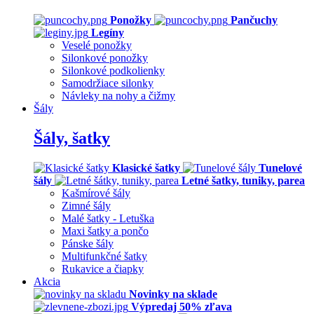
Ponožky
Pančuchy
Legíny
Veselé ponožky
Silonkové ponožky
Silonkové podkolienky
Samodržiace silonky
Návleky na nohy a čižmy
Šály
Šály, šatky
Klasické šatky
Tunelové
šály
Letné šatky, tuniky, parea
Kašmírové šály
Zimné šály
Malé šatky - Letuška
Maxi šatky a pončo
Pánske šály
Multifunkčné šatky
Rukavice a čiapky
Akcia
Novinky na sklade
Výpredaj 50% zľava