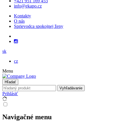
+421 951 169 453
info@ekapo.cz
Kontakty
O nás
Sprievodca spokojnej ženy
sk
cz
Menu
Hľadať
Vyhľadávanie
Prihlásiť
Navigačné menu