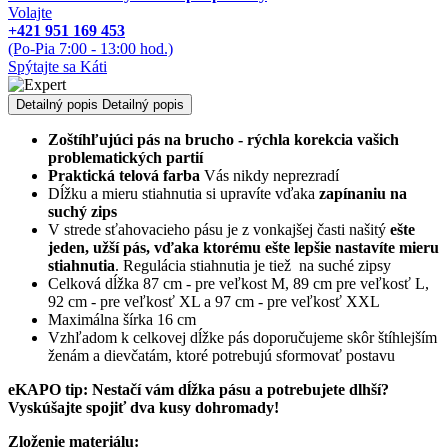
Volajte
+421 951 169 453
(Po-Pia 7:00 - 13:00 hod.)
Spýtajte sa Káti
Detailný popis
Detailný popis
Zoštíhľujúci pás na brucho - rýchla korekcia vašich
p
roblematických partií
Praktická telová farba
Vás nikdy neprezradí
Dĺžku a mieru stiahnutia si upravíte vďaka
zapínaniu na
suchý zips
V strede sťahovacieho pásu je z vonkajšej časti našitý
ešte
jeden, užší pás, vďaka ktorému ešte lepšie nastavíte mieru
stiahnutia
. Regulácia stiahnutia je tiež na suché zipsy
Celková dĺžka 87 cm - pre veľkost M, 89 cm pre veľkosť L,
92 cm - pre veľkosť XL a 97 cm - pre veľkosť XXL
Maximálna šírka 16 cm
Vzhľadom k celkovej dĺžke pás doporučujeme skôr štíhlejším
ženám a dievčatám, ktoré potrebujú sformovať postavu
eKAPO tip: Nestačí vám dĺžka pásu a potrebujete dlhší?
Vyskúšajte spojiť dva kusy dohromady!
Zloženie materiálu: