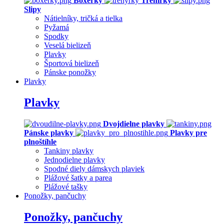
Boxerky
Trenírky
Slipy
Nátielníky, tričká a tielka
Pyžamá
Spodky
Veselá bielizeň
Plavky
Športová bielizeň
Pánske ponožky
Plavky
Plavky
Dvojdielne plavky
Pánske plavky
Plavky pre
plnoštíhle
Tankiny plavky
Jednodielne plavky
Spodné diely dámskych plaviek
Plážové šatky a parea
Plážové tašky
Ponožky, pančuchy
Ponožky, pančuchy