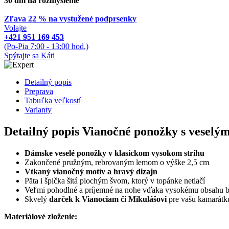
30 dní na rozmyslenie
Zľava 22 % na vystužené podprsenky
Volajte
+421 951 169 453
(Po-Pia 7:00 - 13:00 hod.)
Spýtajte sa Káti
Detailný popis
Preprava
Tabuľka veľkostí
Varianty
Detailný popis Vianočné ponožky s vesel
Dámske veselé ponožky v klasickom vysokom strihu
Zakončené pružným, rebrovaným lemom o výške 2,5 cm
Vtkaný vianočný motív a hravý dizajn
Päta i špička šitá plochým švom, ktorý v topánke netlačí
Veľmi pohodlné a príjemné na nohe vďaka vysokému obsahu 
Skvelý
darček k Vianociam či Mikulášovi
pre vašu kamarátk
Materiálové zloženie: