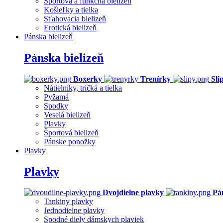
Športová a funkčná bielizeň
Košieľky a tielka
Sťahovacia bielizeň
Erotická bielizeň
Pánska bielizeň
Pánska bielizeň
Boxerky
Trenírky
Sli
Nátielníky, tričká a tielka
Pyžamá
Spodky
Veselá bielizeň
Plavky
Športová bielizeň
Pánske ponožky
Plavky
Plavky
Dvojdielne plavky
Pá
Tankiny plavky
Jednodielne plavky
Spodné diely dámskych plaviek