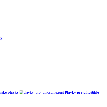
py
nske plavky
Plavky pre plnoštíhle