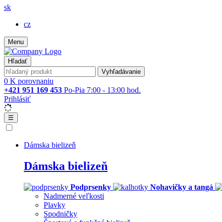
sk
cz
Menu
Hľadať
Vyhľadávanie
0
K porovnaniu
+421 951 169 453
Po-Pia 7:00 - 13:00 hod.
Prihlásiť
☰
Dámska bielizeň
Dámska bielizeň
Podprsenky
Nohavičky a tangá
Nadmerné veľkosti
Plavky
Spodničky