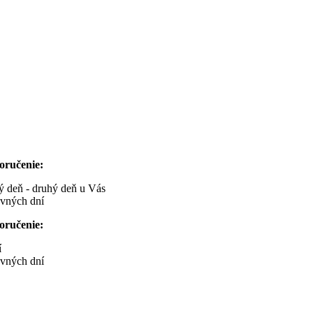
oručenie:
ný deň - druhý deň u Vás
ovných dní
oručenie:
í
ovných dní