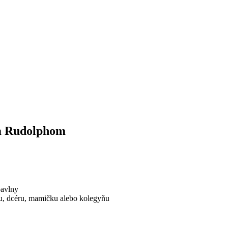
ým Rudolphom
bavlny
u, dcéru, mamičku alebo kolegyňu