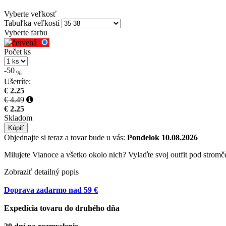
Vyberte veľkosť
Tabuľka veľkostí
Vyberte farbu
Počet ks
-50
%
Ušetríte:
€ 2.25
€ 4.49
€ 2.25
Skladom
Kúpiť
Objednajte si teraz a tovar bude u vás:
Pondelok 10.08.2026
Milujete Vianoce a všetko okolo nich? Vylaďte svoj outfit pod stromč
Zobraziť detailný popis
Doprava zadarmo nad 59 €
Expedícia tovaru do druhého dňa