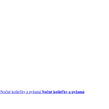
Nočné košieľky a pyžamá