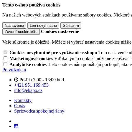
Tento e-shop používa cookies
Na našich webových stránkach používame súbory cookies. Niektoré z 
Nastavenie
Len nevyhnutné
Súhlasím
Cookies nastavenie
Zavrieť cookie lištu
Vaše súkromie je dôležité. Môžete si vybrať nastavenia cookies nižšie
Cookies nevyhnutné pre využívanie e-shopu
Toto nastavenie 
Marketingové cookies
Vďaka týmto cookies môžeme zlepšovať v
Analytické cookies
Tieto cookies nám pomáhajú pochopiť, ako 
Potvrdzujem
Po-Pia 7:00 - 13:00 hod.
+421 951 169 453
info@ekapo.cz
Kontakty
O nás
Sprievodca spokojnej ženy