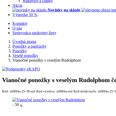
Rukavice a čiapky
Akcia
Novinky na sklade
Výpredaj 50 %
Kontakty
O nás
Sprievodca spokojnej ženy
Úvodná strana
Ponožky a pančuchy
Ponožky
Veselé ponožky
Vianočné ponožky s veselým Rudolphom
Vianočné ponožky s veselým Rudolphom č
Kód:
n0884a-35-38-red
Kód výrobcu:
n0884a-red
Kód dodávateľa:
n0884a-35-3
-
50
%