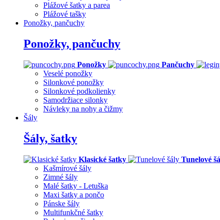
Plážové šatky a parea
Plážové tašky
Ponožky, pančuchy
Ponožky, pančuchy
Ponožky
Pančuchy
Veselé ponožky
Silonkové ponožky
Silonkové podkolienky
Samodržiace silonky
Návleky na nohy a čižmy
Šály
Šály, šatky
Klasické šatky
Tunelové šá
Kašmírové šály
Zimné šály
Malé šatky - Letuška
Maxi šatky a pončo
Pánske šály
Multifunkčné šatky