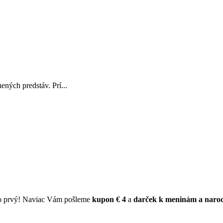
ných predstáv. Prí...
ko prvý! Naviac Vám pošleme
kupon € 4
a
darček k meninám a naro