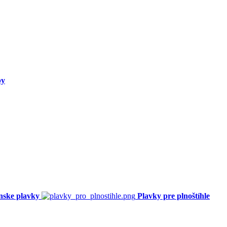
py
nske plavky
Plavky pre plnoštíhle