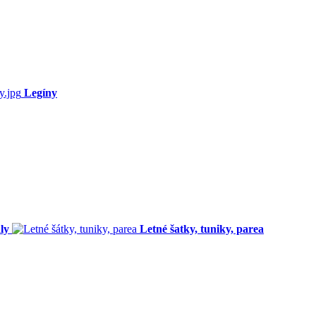
Legíny
ly
Letné šatky, tuniky, parea