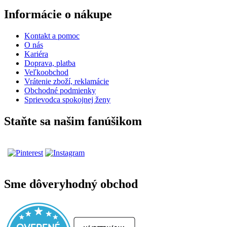
Informácie o nákupe
Kontakt a pomoc
O nás
Kariéra
Doprava, platba
Veľkoobchod
Vrátenie zboží, reklamácie
Obchodné podmienky
Sprievodca spokojnej ženy
Staňte sa našim fanúšikom
Sme dôveryhodný obchod