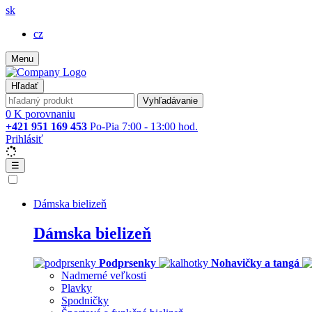
sk
cz
Menu
Hľadať
Vyhľadávanie
0
K porovnaniu
+421 951 169 453
Po-Pia 7:00 - 13:00 hod.
Prihlásiť
☰
Dámska bielizeň
Dámska bielizeň
Podprsenky
Nohavičky a tangá
Nadmerné veľkosti
Plavky
Spodničky