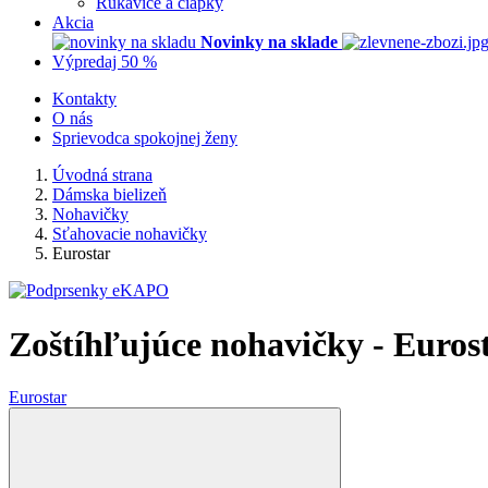
Rukavice a čiapky
Akcia
Novinky na sklade
Výpredaj 50 %
Kontakty
O nás
Sprievodca spokojnej ženy
Úvodná strana
Dámska bielizeň
Nohavičky
Sťahovacie nohavičky
Eurostar
Zoštíhľujúce nohavičky - Euros
Eurostar