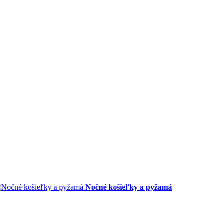
Nočné košieľky a pyžamá