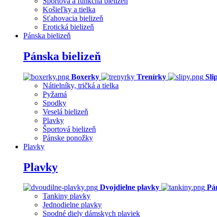
Športová a funkčná bielizeň
Košieľky a tielka
Sťahovacia bielizeň
Erotická bielizeň
Pánska bielizeň
Pánska bielizeň
Boxerky
Trenírky
Sli
Nátielníky, tričká a tielka
Pyžamá
Spodky
Veselá bielizeň
Plavky
Športová bielizeň
Pánske ponožky
Plavky
Plavky
Dvojdielne plavky
Pá
Tankiny plavky
Jednodielne plavky
Spodné diely dámskych plaviek