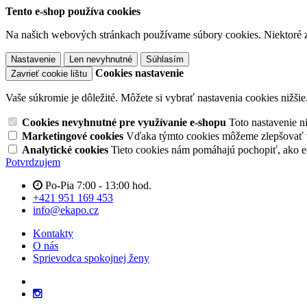
Tento e-shop používa cookies
Na našich webových stránkach používame súbory cookies. Niektoré z 
Nastavenie
Len nevyhnutné
Súhlasím
Cookies nastavenie
Zavrieť cookie lištu
Vaše súkromie je dôležité. Môžete si vybrať nastavenia cookies nižšie
Cookies nevyhnutné pre využívanie e-shopu
Toto nastavenie 
Marketingové cookies
Vďaka týmto cookies môžeme zlepšovať v
Analytické cookies
Tieto cookies nám pomáhajú pochopiť, ako 
Potvrdzujem
Po-Pia 7:00 - 13:00 hod.
+421 951 169 453
info@ekapo.cz
Kontakty
O nás
Sprievodca spokojnej ženy