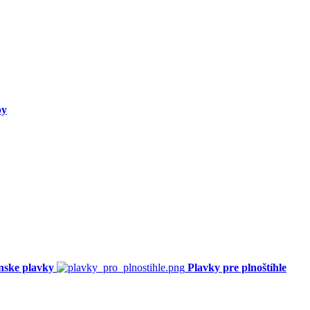
py
nske plavky
Plavky pre plnoštíhle