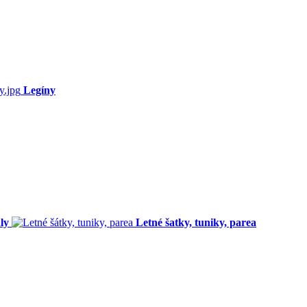
Legíny
ly
Letné šatky, tuniky, parea