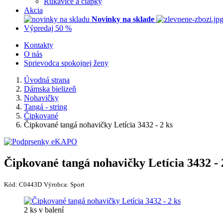
Rukavice a čiapky
Akcia
Novinky na sklade
Výpredaj 50 %
Kontakty
O nás
Sprievodca spokojnej ženy
Úvodná strana
Dámska bielizeň
Nohavičky
Tangá - string
Čipkované
Čipkované tangá nohavičky Letícia 3432 - 2 ks
Čipkované tangá nohavičky Letícia 3432 - 
Kód:
C0443D
Výrobca:
Sport
2 ks v balení