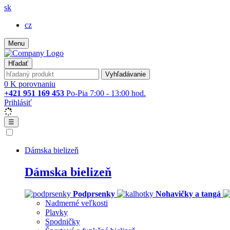
sk
cz
Menu
Hľadať
Vyhľadávanie
0
K porovnaniu
+421 951 169 453
Po-Pia 7:00 - 13:00 hod.
Prihlásiť
☰
Dámska bielizeň
Dámska bielizeň
Podprsenky
Nohavičky a tangá
Nadmerné veľkosti
Plavky
Spodničky