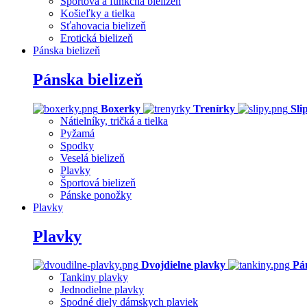
Športová a funkčná bielizeň
Košieľky a tielka
Sťahovacia bielizeň
Erotická bielizeň
Pánska bielizeň
Pánska bielizeň
Boxerky
Trenírky
Sli
Nátielníky, tričká a tielka
Pyžamá
Spodky
Veselá bielizeň
Plavky
Športová bielizeň
Pánske ponožky
Plavky
Plavky
Dvojdielne plavky
Pá
Tankiny plavky
Jednodielne plavky
Spodné diely dámskych plaviek