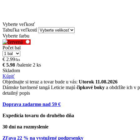
Vyberte veľkosť
Tabuľka veľkostí
Vyberte farbu
Počet bal
€ 2.99
/ks
€ 5.98
/balenie 2 ks
Skladom
Kúpiť
Objednajte si teraz a tovar bude u vás:
Utorok 11.08.2026
Dámske bavlnené tangá Leticie majú
čipkové boky
a obdržíte ich v 
detailný popis
Doprava zadarmo nad 59 €
Expedícia tovaru do druhého dňa
30 dní na rozmyslenie
Zľava 22 % na vystužené podprsenky