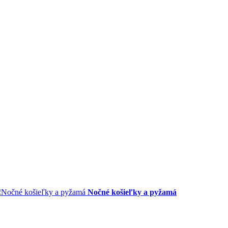
Nočné košieľky a pyžamá