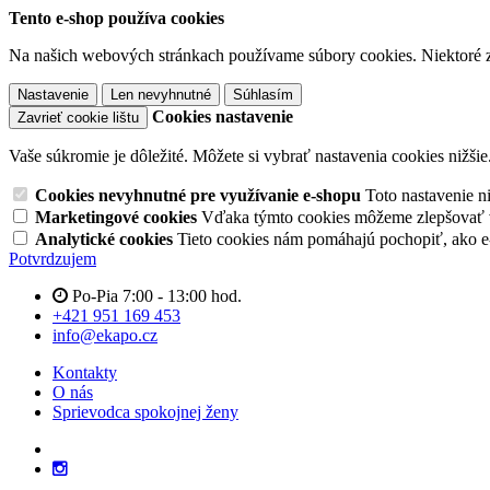
Tento e-shop používa cookies
Na našich webových stránkach používame súbory cookies. Niektoré z 
Nastavenie
Len nevyhnutné
Súhlasím
Cookies nastavenie
Zavrieť cookie lištu
Vaše súkromie je dôležité. Môžete si vybrať nastavenia cookies nižšie
Cookies nevyhnutné pre využívanie e-shopu
Toto nastavenie 
Marketingové cookies
Vďaka týmto cookies môžeme zlepšovať v
Analytické cookies
Tieto cookies nám pomáhajú pochopiť, ako 
Potvrdzujem
Po-Pia 7:00 - 13:00 hod.
+421 951 169 453
info@ekapo.cz
Kontakty
O nás
Sprievodca spokojnej ženy