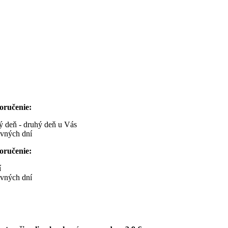
oručenie:
ný deň - druhý deň u Vás
ovných dní
oručenie:
í
ovných dní