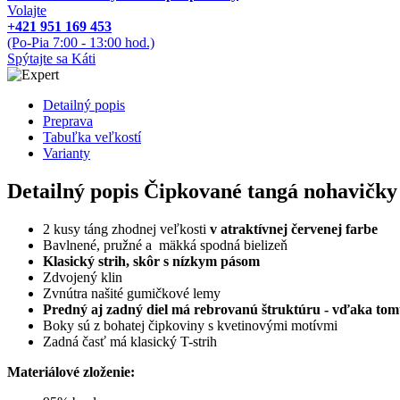
Volajte
+421 951 169 453
(Po-Pia 7:00 - 13:00 hod.)
Spýtajte sa Káti
Detailný popis
Preprava
Tabuľka veľkostí
Varianty
Detailný popis Čipkované tangá nohavičky 
2 kusy táng zhodnej veľkosti
v atraktívnej červenej farbe
Bavlnené, pružné a mäkká spodná bielizeň
Klasický strih, skôr s nízkym pásom
Zdvojený klin
Zvnútra našité gumičkové lemy
Predný aj zadný diel má rebrovanú štruktúru - vďaka tom
Boky sú z bohatej čipkoviny s kvetinovými motívmi
Zadná časť má klasický T-strih
Materiálové zloženie: