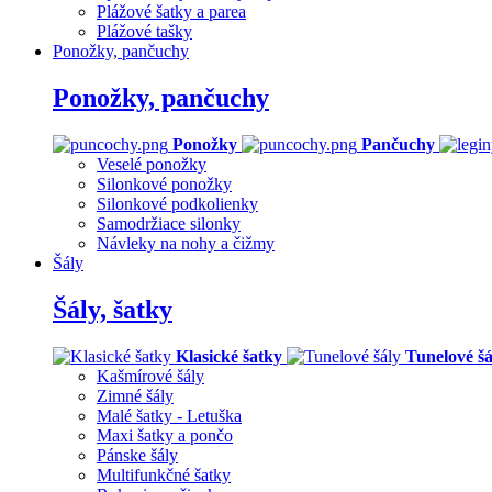
Plážové šatky a parea
Plážové tašky
Ponožky, pančuchy
Ponožky, pančuchy
Ponožky
Pančuchy
Veselé ponožky
Silonkové ponožky
Silonkové podkolienky
Samodržiace silonky
Návleky na nohy a čižmy
Šály
Šály, šatky
Klasické šatky
Tunelové šá
Kašmírové šály
Zimné šály
Malé šatky - Letuška
Maxi šatky a pončo
Pánske šály
Multifunkčné šatky